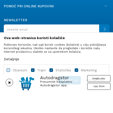
POMOĆ PRI ONLINE KUPOVINI
NEWSLETTER
Ova web-stranica koristi kolačiće
Poštovani korisniče, naš sajt koristi cookies (kolačiće) u cilju poboljšanja
PRATITE NAS
korisničkog iskustva. Ukoliko nastavite da pregledate i koristite našu
Internet prodavnicu slažete se sa upotrebom kolačića.
Detaljnije
Obavezni
Trajni
Statistika
Marketing
Autodragstor
Google play
Slažem se
Saznaj više
Preuzmite besplatno
Autodragstor app
App Store
Profil
Gume
Ulje i tečnosti
Autodelovi
Obavezni
Trajni
Statistika