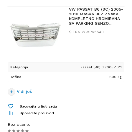
VW PASSAT B6 (3C) 2005-
2010 MASKA BEZ ZNAKA
KOMPLETNO HROMIRANA
SA PARKING SENZO...
ŠIFRA
WWPA5540
Kategorija
Passat (B6) 3.2005-10.11
Težina
6000 g
Vidi još
Sacuvajte u listi zelja
Uporedite proizvod
Bez ocene
: