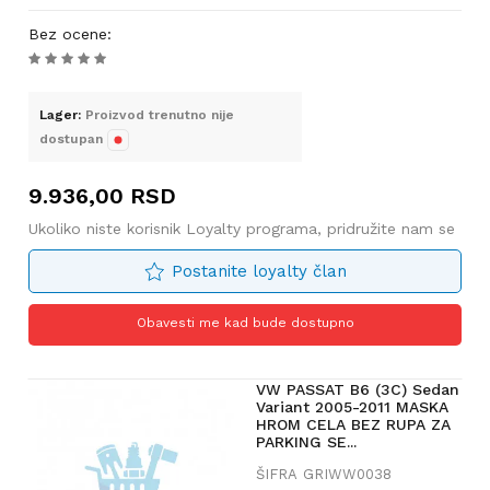
Bez ocene
:
Lager:
Proizvod trenutno nije
dostupan
9.936,00
RSD
Ukoliko niste korisnik Loyalty programa, pridružite nam se
Postanite loyalty član
Obavesti me kad bude dostupno
VW PASSAT B6 (3C) Sedan
Variant 2005-2011 MASKA
HROM CELA BEZ RUPA ZA
PARKING SE...
ŠIFRA
GRIWW0038