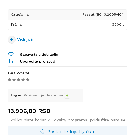
Kategorija
Passat (B6) 3.2005-10.11
Težina
3000 g
Vidi još
Sacuvajte u listi zelja
Uporedite proizvod
Bez ocene
:
Lager:
Proizvod je dostupan
13.996,80
RSD
Ukoliko niste korisnik Loyalty programa, pridružite nam se
Postanite loyalty član