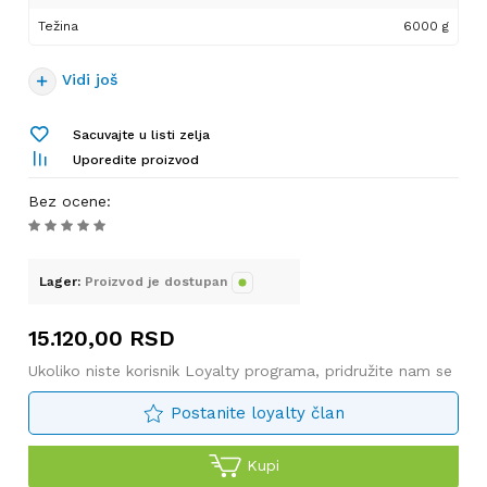
Težina
6000 g
Vidi još
Sacuvajte u listi zelja
Uporedite proizvod
Bez ocene
:
Lager:
Proizvod je dostupan
15.120,00
RSD
Ukoliko niste korisnik Loyalty programa, pridružite nam se
Postanite loyalty član
Kupi