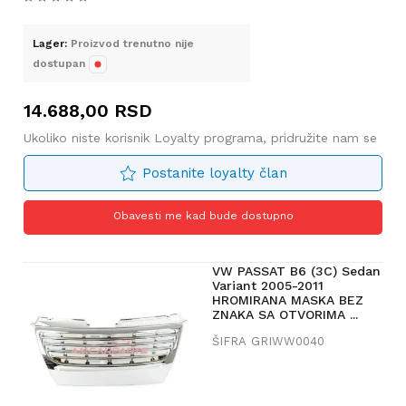
Lager:
Proizvod trenutno nije
dostupan
14.688,00
RSD
Ukoliko niste korisnik Loyalty programa, pridružite nam se
Postanite loyalty član
Obavesti me kad bude dostupno
VW PASSAT B6 (3C) Sedan
Variant 2005-2011
HROMIRANA MASKA BEZ
ZNAKA SA OTVORIMA ...
ŠIFRA
GRIWW0040