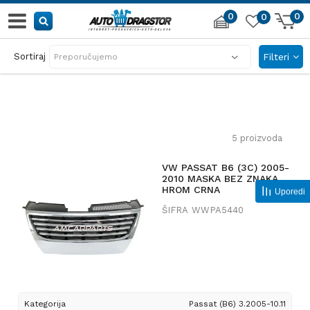
0
0
0
AUTO DELOVI IZ PRVE RUKE
Sortiraj
Filteri
sve za automobil i garažu
5
proizvoda
VW PASSAT B6 (3C) 2005-
2010 MASKA BEZ ZNAKA
HROM CRNA
Uporedi
ŠIFRA
WWPA5440
Kategorija
Passat (B6) 3.2005-10.11