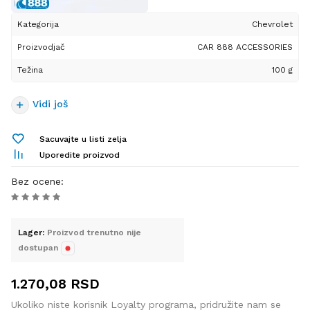
da u potpunosti odgovaraju
Kategorija
Chevrolet
određenim modelima
automobila, čime
Proizvodjač
CAR 888 ACCESSORIES
obezbeđuju savršeno
Težina
100 g
uklapanje, jednostavnu
montažu i izgled identičan
originalnoj opremi.
Vidi još
Izrađene od kvalitetnih i
izdržljivih materijala, tipske
Sacuvajte u listi zelja
ručice menjača pružaju
Uporedite proizvod
siguran i prijatan hvat,
otpornost na habanje i dug
Bez ocene
:
vek trajanja čak i pri
svakodnevnoj intenzivnoj
upotrebi. Pored
Lager:
Proizvod trenutno nije
funkcionalnosti, značajno
dostupan
doprinose estetskom izgledu
enterijera i vraćaju svežinu i
1.270,08
RSD
eleganciju kabini vozila.
Dostupne su u različitim
Ukoliko niste korisnik Loyalty programa, pridružite nam se