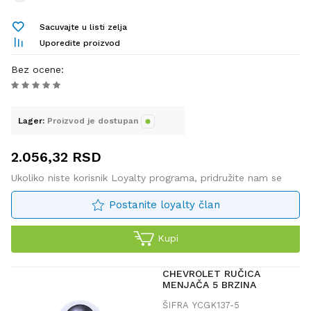
Sacuvajte u listi zelja
Uporedite proizvod
Bez ocene
:
Lager:
Proizvod je dostupan
2.056,32
RSD
Ukoliko niste korisnik Loyalty programa, pridružite nam se
Postanite loyalty član
Kupi
CHEVROLET RUČICA
MENJAČA 5 BRZINA
ŠIFRA
YCGK137-5