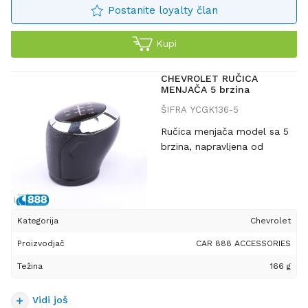
Postanite loyalty član
Kupi
CHEVROLET RUČICA
MENJAČA 5 brzina
ŠIFRA
YCGK136-5
Ručica menjača model sa 5
brzina, napravljena od
veoma postojanog materijala
visokog nivoa kvaliteta
odlične završne obrade.
Kategorija
Chevrolet
Chevrolet Rucica Menjaca 5
brzina
Proizvodjač
CAR 888 ACCESSORIES
Težina
166 g
Vidi još