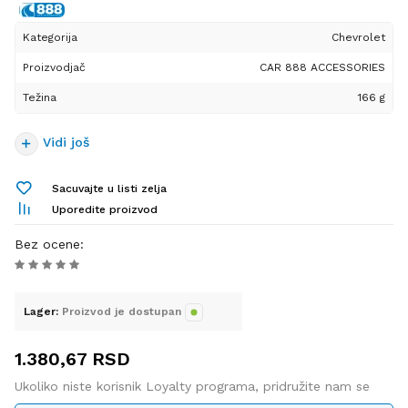
visokog nivoa kvaliteta sa
detaljima vrhunske završne
Kategorija
Chevrolet
obrade. Postavljanje se vrši
Proizvodjač
veoma jednostavno.
CAR 888 ACCESSORIES
Težina
166 g
Odgovara za modele vozila
Chevrolet Cruze / Aveo /
Vidi još
Kalos / Lacetti / Orlando.
Sacuvajte u listi zelja
Uporedite proizvod
Bez ocene
:
Lager:
Proizvod je dostupan
1.380,67
RSD
Ukoliko niste korisnik Loyalty programa, pridružite nam se