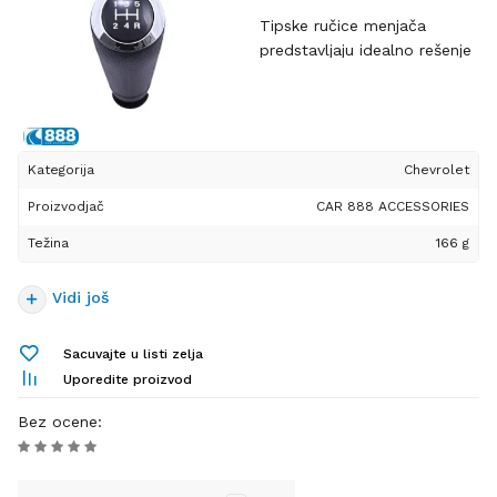
Tipske ručice menjača
predstavljaju idealno rešenje
za osveženje enterijera vozila
i poboljšanje udobnosti
tokom vožnje. Dizajnirane su
da u potpunosti odgovaraju
Kategorija
Chevrolet
određenim modelima
automobila, čime
Proizvodjač
CAR 888 ACCESSORIES
obezbeđuju savršeno
Težina
166 g
uklapanje, jednostavnu
montažu i izgled identičan
originalnoj opremi.
Vidi još
Izrađene od kvalitetnih i
izdržljivih materijala, tipske
Sacuvajte u listi zelja
ručice menjača pružaju
Uporedite proizvod
siguran i prijatan hvat,
otpornost na habanje i dug
Bez ocene
:
vek trajanja čak i pri
svakodnevnoj intenzivnoj
upotrebi. Pored