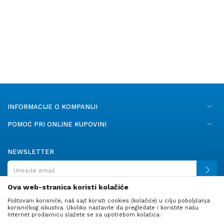
menjača.
Prednosti proizvoda:
Tipski izrađene za određene
modele vozila
Savršeno uklapanje i
jednostavna montaža
Kvalitetni i izdržljivi materijali
Udoban i siguran hvat tokom
vožnje
Moderan i atraktivan izgled
INFORMACIJE O KOMPANIJI
enterijera
POMOĆ PRI ONLINE KUPOVINI
Odlična zamena za oštećene
ili istrošene ručice menjača
Dug vek trajanja i otpornost
NEWSLETTER
na habanje
Ova web-stranica koristi kolačiće
Poštovani korisniče, naš sajt koristi cookies (kolačiće) u cilju poboljšanja
PRATITE NAS
korisničkog iskustva. Ukoliko nastavite da pregledate i koristite našu
Internet prodavnicu slažete se sa upotrebom kolačića.