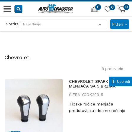
0
0
0
AUTO DELOVI IZ PRVE RUKE
Sortiraj
Filteri
sve za automobil i garažu
Chevrolet
8
proizvoda
CHEVROLET SPARK RUČICA
Uporedi
MENJAČA SA 5 BRZINA
ŠIFRA
YCGK203-5
Tipske ručice menjača
predstavljaju idealno rešenje
za osveženje enterijera vozila
i poboljšanje udobnosti
tokom vožnje. Dizajnirane su