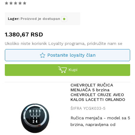
Lager:
Proizvod je dostupan
1.380,67
RSD
Ukoliko niste korisnik Loyalty programa, pridružite nam se
Postanite loyalty član
Kupi
CHEVROLET RUČICA
MENJAČA 5 brzina
CHEVROLET CRUZE AVEO
KALOS LACETTI ORLANDO
ŠIFRA
YCGK033-5
Ručica menjača - model sa 5
brzina, napravljena od
veoma postojanog materijala