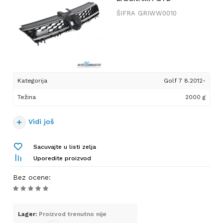
ŠIFRA
GRIWW0010
Kategorija
Golf 7 8.2012-
Težina
2000 g
Vidi još
Sacuvajte u listi zelja
Uporedite proizvod
Bez ocene
:
Lager:
Proizvod trenutno nije