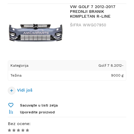
VW GOLF 7 2012-2017
PREDNJI BRANIK
KOMPLETAN R-LINE
ŠIFRA
WWGO7950
Kategorija
Golf 7 8.2012-
Težina
9000 g
Vidi još
Sacuvajte u listi zelja
Uporedite proizvod
Bez ocene
: