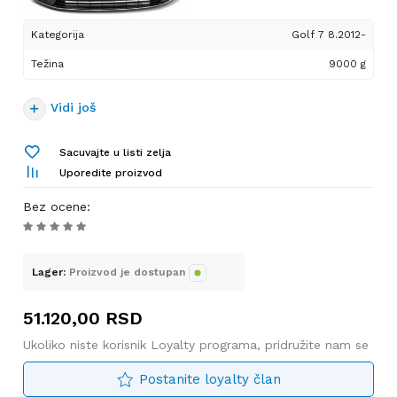
Kategorija
Golf 7 8.2012-
Težina
9000 g
Vidi još
Sacuvajte u listi zelja
Uporedite proizvod
Bez ocene
:
Lager:
Proizvod je dostupan
51.120,00
RSD
Ukoliko niste korisnik Loyalty programa, pridružite nam se
Postanite loyalty član