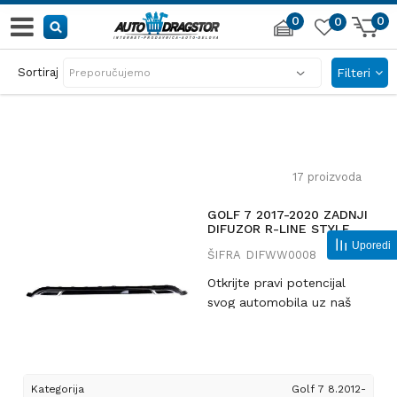
0
0
0
KE
POZOVITE NAS
Sortiraj
Filteri
u
011 635 0666
17
proizvoda
GOLF 7 2017-2020 ZADNJI
DIFUZOR R-LINE STYLE
Uporedi
ŠIFRA
DIFWW0008
Otkrijte pravi potencijal
svog automobila uz naš
Sport zadnji difuzor
spojlera, posebno
dizajniran za VW GOLF VII
Facelift od 2017. do 2020.
Kategorija
Golf 7 8.2012-