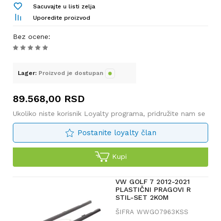
Sacuvajte u listi zelja
Uporedite proizvod
Bez ocene
:
Lager:
Proizvod je dostupan
89.568,00
RSD
Ukoliko niste korisnik Loyalty programa, pridružite nam se
Postanite loyalty član
Kupi
VW GOLF 7 2012-2021
PLASTIČNI PRAGOVI R
STIL-SET 2KOM
ŠIFRA
WWGO7963KSS