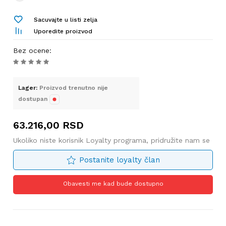
Sacuvajte u listi zelja
Uporedite proizvod
Bez ocene
:
Lager:
Proizvod trenutno nije
dostupan
63.216,00
RSD
Ukoliko niste korisnik Loyalty programa, pridružite nam se
Postanite loyalty član
Obavesti me kad bude dostupno