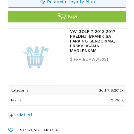
Postanite loyalty član
Kupi
VW GOLF 7 2012-2017
PREDNJI BRANIK SA
PARKING SENZORIMA,
PRSKALICAMA I
MAGLENKAM...
ŠIFRA
BUMWW0031
Kategorija
Golf 7 8.2012-
Težina
9000 g
Vidi još
Sacuvajte u listi zelja