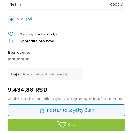
Težina
6000 g
Vidi još
Sacuvajte u listi zelja
Uporedite proizvod
Bez ocene
:
Lager:
Proizvod je dostupan
9.434,88
RSD
Ukoliko niste korisnik Loyalty programa, pridružite nam se
Postanite loyalty član
Kupi