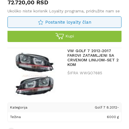
72.720,00
RSD
Ukoliko niste korisnik Loyalty programa, pridružite nam se
Postanite loyalty član
Kupi
VW GOLF 7 2012-2017
FAROVI ZATAMLJENI SA
CRVENOM LINIJOM-SET 2
KOM
ŠIFRA
WWGO7685
Kategorija
Golf 7 8.2012-
Težina
6000 g