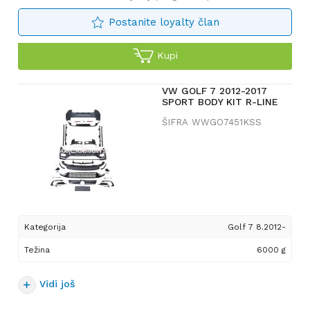
Postanite loyalty član
Kupi
VW GOLF 7 2012-2017
SPORT BODY KIT R-LINE
ŠIFRA
WWGO7451KSS
Kategorija
Golf 7 8.2012-
Težina
6000 g
Vidi još