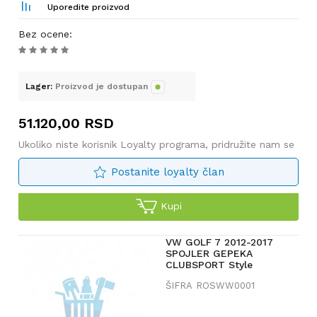
Uporedite proizvod
Bez ocene
:
Lager:
Proizvod je dostupan
51.120,00
RSD
Ukoliko niste korisnik Loyalty programa, pridružite nam se
Postanite loyalty član
Kupi
VW GOLF 7 2012-2017
SPOJLER GEPEKA
CLUBSPORT Style
ŠIFRA
ROSWW0001