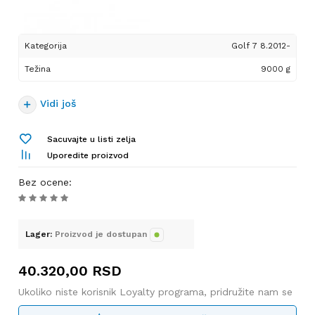
Kategorija
Golf 7 8.2012-
Težina
9000 g
Vidi još
Sacuvajte u listi zelja
Uporedite proizvod
Bez ocene
:
Lager:
Proizvod je dostupan
40.320,00
RSD
Ukoliko niste korisnik Loyalty programa, pridružite nam se