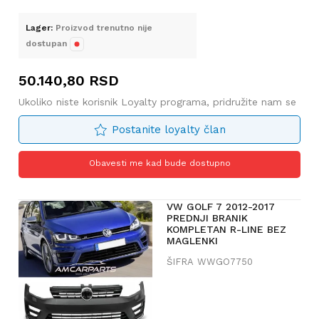
Lager:
Proizvod trenutno nije
dostupan
50.140,80
RSD
Ukoliko niste korisnik Loyalty programa, pridružite nam se
Postanite loyalty član
Obavesti me kad bude dostupno
VW GOLF 7 2012-2017
PREDNJI BRANIK
KOMPLETAN R-LINE BEZ
MAGLENKI
ŠIFRA
WWGO7750