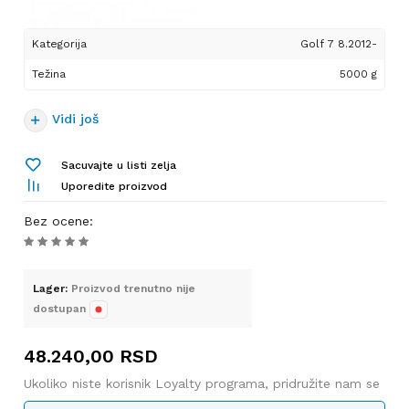
Kategorija
Golf 7 8.2012-
Težina
5000 g
Vidi još
Sacuvajte u listi zelja
Uporedite proizvod
Bez ocene
:
Lager:
Proizvod trenutno nije
dostupan
48.240,00
RSD
Ukoliko niste korisnik Loyalty programa, pridružite nam se