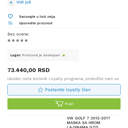
Vidi još
Sacuvajte u listi zelja
Uporedite proizvod
Bez ocene
:
Lager:
Proizvod je dostupan
73.440,00
RSD
Ukoliko niste korisnik Loyalty programa, pridružite nam se
Postanite loyalty član
Kupi
VW GOLF 7 2012-2017
MASKA SA HROM
LAJSNAMA GTD