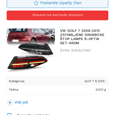
Postanite loyalty član
Obavesti me kad bude dostupno
VW GOLF 7 2008-2012
ZATAMLJENE DINAMICKE
ŠTOP LAMPE R-OPTIK
SET-4KOM
ŠIFRA
WWGO7997
Kategorija
Golf 7 8.2012-
Težina
2000 g
Vidi još