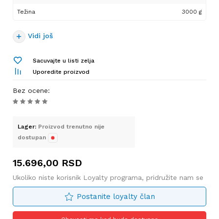
godine. Ovaj izuzetan
Težina
dodatak garantuje da će
3000 g
vaš hečbek zaista privući
pažnju.
Vidi još
Izrađen da se besprekorno
postavi na zadnji deo vašeg
Sacuvajte u listi zelja
automobila, naš difuzor
Uporedite proizvod
unapređuje već moćan
Bez ocene
:
položaj i sofisticiranu
estetiku vozila. Specifično
dizajniran za Sportsku
Standard verziju branika,
Lager:
Proizvod trenutno nije
ovaj difuzor daje vašem
dostupan
automobilu upadljiv i
sofisticiran izgled. Njegova
15.696,00
RSD
kompatibilnost sa
Ukoliko niste korisnik Loyalty programa, pridružite nam se
konfiguracijama izduvnih
sistema u obliku -OO— —
Postanite loyalty član
dodatno povećava njegovu
svestranost i