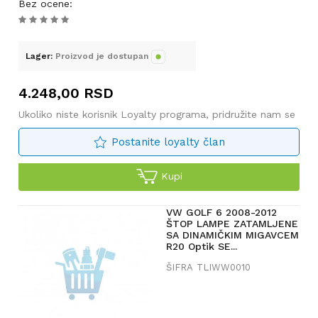
Bez ocene
:
Spremite se da privučete
poglede i napravite razliku
na putu uz naš Sport zadnji
difuzor spojlera. Unapredite
Lager:
Proizvod je dostupan
stil i performanse vašeg
automobila danas ovim
4.248,00
RSD
nadogradnjom vrhunskog
kvaliteta. Poručite svoj
Ukoliko niste korisnik Loyalty programa, pridružite nam se
primerak odmah i doživite
Postanite loyalty član
razliku!
Kupi
VW GOLF 6 2008-2012
ŠTOP LAMPE ZATAMLJENE
SA DINAMIČKIM MIGAVCEM
R20 Optik SE...
ŠIFRA
TLIWW0010