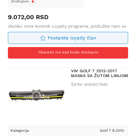
dostupan
9.072,00
RSD
Ukoliko niste korisnik Loyalty programa, pridružite nam se
Postanite loyalty član
Obavesti me kad bude dostupno
VW GOLF 7 2012-2017
MASKA SA ŽUTOM LINIJOM
ŠIFRA
WWGO7940
Kategorija
Golf 7 8.2012-