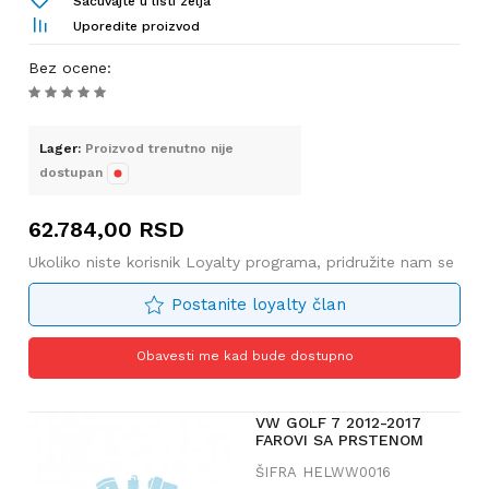
Sacuvajte u listi zelja
Uporedite proizvod
Bez ocene
:
Lager:
Proizvod trenutno nije
dostupan
62.784,00
RSD
Ukoliko niste korisnik Loyalty programa, pridružite nam se
Postanite loyalty član
Obavesti me kad bude dostupno
VW GOLF 7 2012-2017
FAROVI SA PRSTENOM
ŠIFRA
HELWW0016