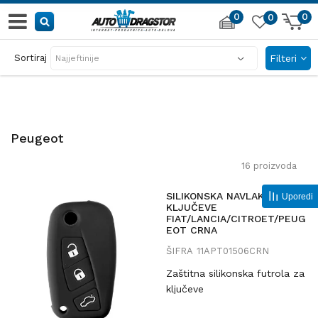
0
0
0
 PRVE RUKE
POZOVIT
Sortiraj
Filteri
l i garažu
011 635 
Peugeot
16
proizvoda
SILIKONSKA NAVLAKA ZA
Uporedi
KLJUČEVE
FIAT/LANCIA/CITROET/PEUG
EOT CRNA
ŠIFRA
11APT01506CRN
Zaštitna silikonska futrola za
ključeve