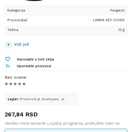
Ova kvalitetna zaštitna
futrola izrađena je od
Kategorija
Peugeot
visokokvalitetnog, elastičnog
Proizvodjač
i perivog silikona, što je čini
LAMPA KEY COVER
savršenim izborom za
Težina
13 g
dugotrajnu upotrebu. Njena
osnovna namena je da vaš
Vidi još
ključ uvek bude bezbedan i
zaštićen – kako od
ogrebotina i manjih udaraca,
Sacuvajte u listi zelja
tako i od slučajnih padova
Uporedite proizvod
koji mogu oštetiti njegovu
Bez ocene
:
površinu. Ukoliko vaš ključ
već ima sitna oštećenja ili
tragove korišćenja, ova
futrola će ih prikriti i dati mu
Lager:
Proizvod je dostupan
potpuno nov i uredan izgled.
267,84
RSD
Osim praktične zaštite,
Ukoliko niste korisnik Loyalty programa, pridružite nam se
futrola donosi i estetsku
prednost. Zahvaljujući