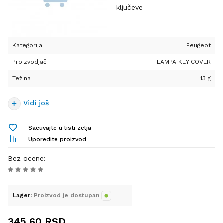
zahvaljujući savršenom
ključeve
prijanjanju ona će ostati
čvrsto na svom mestu.
Ova kvalitetna zaštitna
Posebno je dizajnirana tako
futrola izrađena je od
da ne ometa funkcionalnost
Kategorija
Peugeot
visokokvalitetnog, elastičnog
tastera, pa ćete i dalje moći
Proizvodjač
i perivog silikona, što je čini
LAMPA KEY COVER
bez ikakvih poteškoća da
savršenim izborom za
otključavate i zaključavate
Težina
13 g
dugotrajnu upotrebu. Njena
svoje vozilo.
osnovna namena je da vaš
Vidi još
ključ uvek bude bezbedan i
Prednosti proizvoda:
zaštićen – kako od
ogrebotina i manjih udaraca,
Sacuvajte u listi zelja
Izrađena od
tako i od slučajnih padova
Uporedite proizvod
visokokvalitetnog, elastičnog
koji mogu oštetiti njegovu
i perivog silikona.
Bez ocene
:
površinu. Ukoliko vaš ključ
Štiti od ogrebotina, padova i
već ima sitna oštećenja ili
svakodnevnog habanja.
tragove korišćenja, ova
Prekriva postojeća oštećenja
futrola će ih prikriti i dati mu
Lager:
Proizvod je dostupan
i daje ključu nov izgled.
potpuno nov i uredan izgled.
Jednostavna za postavljanje
345,60
RSD
i savršeno prijanja.