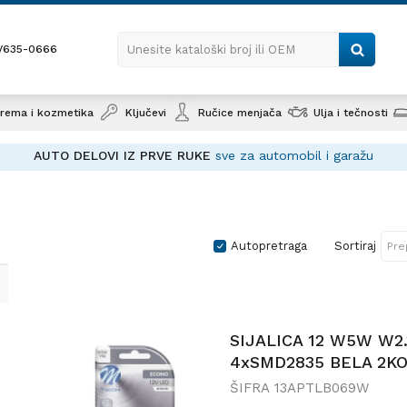
1/635-0666
Unesite kataloški broj ili OEM
rema i kozmetika
Ključevi
Ručice menjača
Ulja i tečnosti
AUTO DELOVI IZ PRVE RUKE
sve za automobil i garažu
Autopretraga
Sortiraj
SIJALICA 12 W5W W2.
4xSMD2835 BELA 2K
ŠIFRA
13APTLB069W