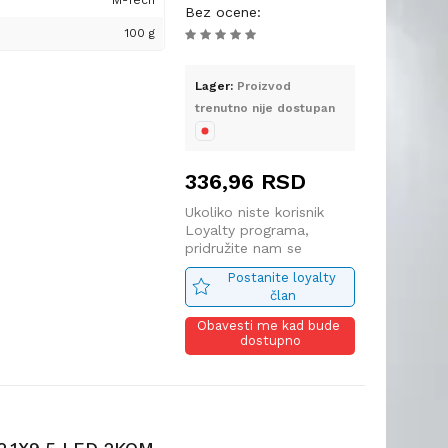
M-Tech
 svetlosnim efektom,
Bez ocene
:
eđenje izgleda vozila
100 g
rošnje energije.
Lager:
Proizvod
trenutno nije dostupan
336,96
RSD
Ukoliko niste korisnik
Loyalty programa,
pridružite nam se
 blister pakovanju
Postanite loyalty 
član
Obavesti me kad bude 
bilna sa sledećim
dostupno
2.1x9.5d, omogućavajući
difikacija.
eni, ove LED sijalice su
zila, uključujući: