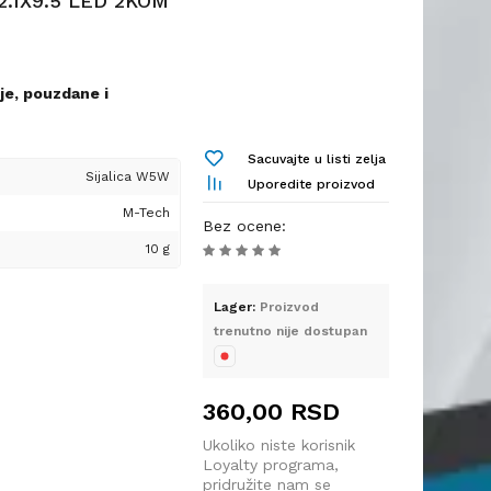
2.1X9.5 LED 2KOM
lju vidljivost i
ućavaju jasno
je, pouzdane i
etanja.
tinaca – pružaju
 i dugotrajno rešenje za
e unutrašnjosti vozila.
Sacuvajte u listi zelja
ozilu. Dizajnirane su
Sijalica W5W
 – unosi moderan i
Uporedite proizvod
etljenost uz minimalnu
inu vozila.
M-Tech
 idealnim izborom za
Bez ocene
:
h tablica – osigurava
i estetiku.
10 g
ku.
uzdana signalizacija
Lager:
Proizvod
trenutno nije dostupan
dnosu na standardne
9.5d
čajno duže trajanje u
360,00
RSD
 halogenim sijalicama,
 za čestim zamenama.
Ukoliko niste korisnik
Loyalty programa,
 – manji utrošak energije
pridružite nam se
 blister pakovanju
kumulatora vozila.