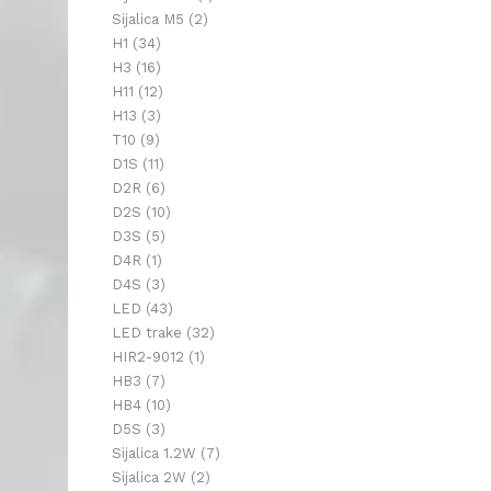
Sijalica M5
(2)
H1
(34)
H3
(16)
H11
(12)
H13
(3)
T10
(9)
D1S
(11)
D2R
(6)
D2S
(10)
D3S
(5)
D4R
(1)
D4S
(3)
LED
(43)
LED trake
(32)
HIR2-9012
(1)
HB3
(7)
HB4
(10)
D5S
(3)
Sijalica 1.2W
(7)
Sijalica 2W
(2)