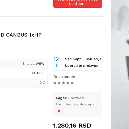
dostupno
inaca
 automobila
 tablica
ED CANBUS 1xHP
nologiji. Zahvaljujući
ostignut je optimalan
Sacuvajte u listi zelja
Sijalica W5W
Uporedite proizvod
M-Tech
Bez ocene
:
ređenju sa standardnim
10 g
je
čivanje
Lager:
Proizvod
trenutno nije dostupan
1.280,16
RSD
 sistem sa tolerancijom