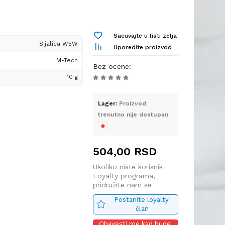
Sacuvajte u listi zelja
Sijalica W5W
Uporedite proizvod
M-Tech
Bez ocene
:
10 g
000K
Lager:
Proizvod
trenutno nije dostupan
RAM Opto
504,00
RSD
Ukoliko niste korisnik
Loyalty programa,
pridružite nam se
Postanite loyalty 
član
Obavesti me kad bude 