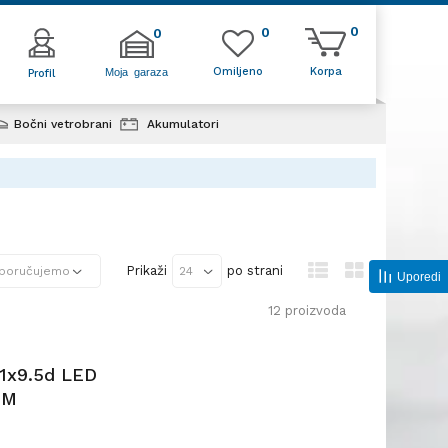
0
0
0
Omiljeno
Korpa
Moja garaza
Profil
Bočni vetrobrani
Akumulatori
Prikaži
po strani
Uporedi
12
proizvoda
1x9.5d LED
OM