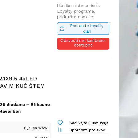
orevanja usled mogućih
Ukoliko niste korisnik
Loyalty programa,
pu, a ne na jeftinim
pridružite nam se
oriste konkurenti.
Postanite loyalty 
onenti postižemo duži
član
az u poređenju sa
Obavesti me kad bude 
zvodima.
dostupno
.1X9.5 4xLED
LAVIM KUĆIŠTEM
28 diodama – Efikasno
lavoj boji
jem W2.1x9.5d
Sacuvajte u listi zelja
, energetski efikasno i
Sijalica W5W
Uporedite proizvod
e vašeg vozila. Sa četiri