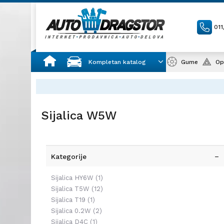
01
Kompletan katalog
Gume
Op
Sijalica W5W
Kategorije
Sijalica HY6W
(1)
Sijalica T5W
(12)
Sijalica T19
(1)
Sijalica 0.2W
(2)
Sijalica D4C
(1)