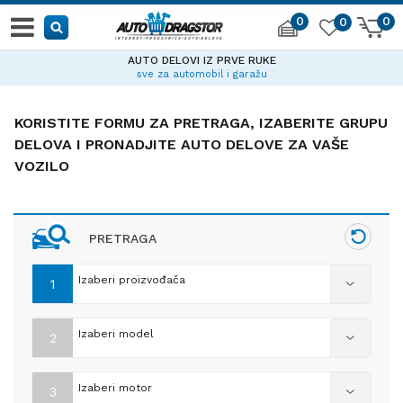
0
0
0
AUTO DELOVI IZ PRVE RUKE
sve za automobil i garažu
KORISTITE FORMU ZA PRETRAGA, IZABERITE GRUPU
DELOVA I PRONADJITE AUTO DELOVE ZA VAŠE
VOZILO
PRETRAGA
Izaberi proizvođača
1
Izaberi model
2
Izaberi motor
3