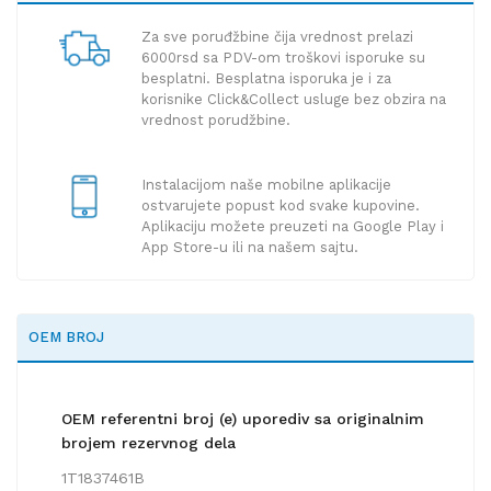
Za sve poruđžbine čija vrednost prelazi
6000rsd sa PDV-om troškovi isporuke su
besplatni. Besplatna isporuka je i za
korisnike Click&Collect usluge bez obzira na
vrednost porudžbine.
Instalacijom naše mobilne aplikacije
ostvarujete popust kod svake kupovine.
Aplikaciju možete preuzeti na Google Play i
App Store-u ili na našem sajtu.
OEM BROJ
OEM referentni broj (e) uporediv sa originalnim
brojem rezervnog dela
1T1837461B