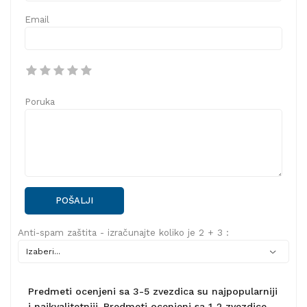
Email
Poruka
POŠALJI
Anti-spam zaštita - izračunajte koliko je 2 + 3 :
Predmeti ocenjeni sa 3-5 zvezdica su najpopularniji
i najkvalitetniji. Predmeti ocenjeni sa 1-2 zvezdice