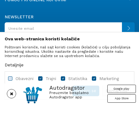
NEWSLETTER
Ova web-stranica koristi kolačiće
Poštovani korisniče, naš sajt koristi cookies (kolačiće) u cilju poboljšanja
PRATITE NAS
korisničkog iskustva. Ukoliko nastavite da pregledate i koristite našu
Internet prodavnicu slažete se sa upotrebom kolačića.
Detaljnije
Obavezni
Trajni
Statistika
Marketing
Autodragstor
Google play
Slažem se
Saznaj više
Preuzmite besplatno
Autodragstor app
App Store
Profil
Gume
Ulje i tečnosti
Autodelovi
Obavezni
Trajni
Statistika
Marketing