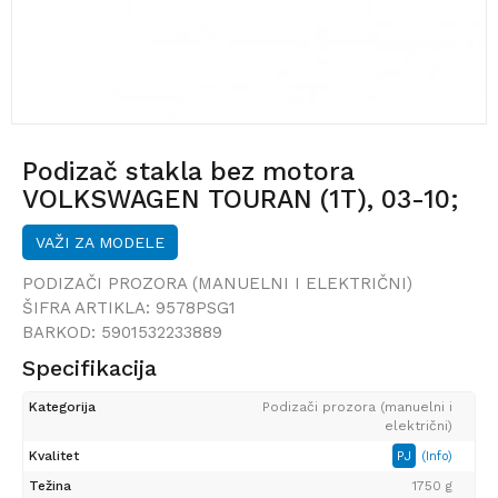
Podizač stakla bez motora
VOLKSWAGEN TOURAN (1T), 03-10;
VAŽI ZA MODELE
PODIZAČI PROZORA (MANUELNI I ELEKTRIČNI)
ŠIFRA ARTIKLA:
9578PSG1
BARKOD:
5901532233889
Specifikacija
Kategorija
Podizači prozora (manuelni i
električni)
Kvalitet
PJ
(Info)
Težina
1750 g