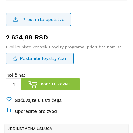
Preuzmite uputstvo
2.634,88
RSD
Ukoliko niste korisnik Loyalty programa, pridružite nam se
Postanite loyalty član
Količina:
DODAJ U KORPU
Sačuvajte u listi želja
Uporedite proizvod
JEDINSTVENA USLUGA