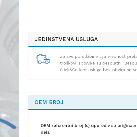
JEDINSTVENA USLUGA
Za sve poruđžbine čija vrednost pre
troškovi isporuke su besplatni. Bespla
Click&Collect usluge bez obzira na v
OEM BROJ
OEM referentni broj (e) uporediv sa origina
dela