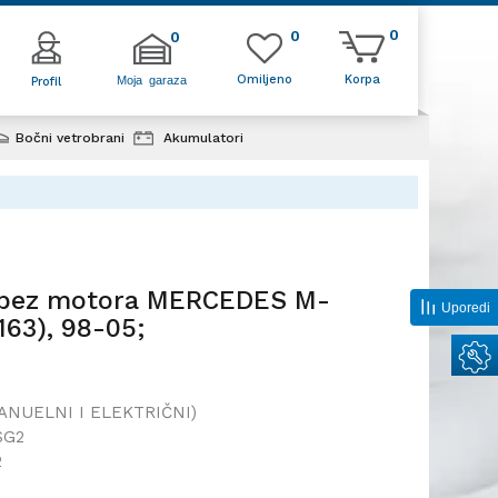
0
0
0
Omiljeno
Korpa
Moja garaza
Profil
Bočni vetrobrani
Akumulatori
a bez motora MERCEDES M-
63), 98-05;
a bez motora MERCEDES M-
Uporedi
63), 98-05;
ANUELNI I ELEKTRIČNI)
SG2
2