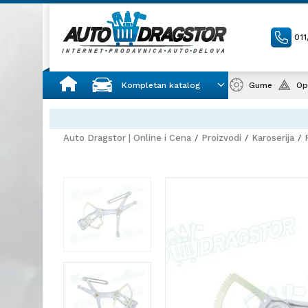
01
Kompletan katalog
Gume
Op
Auto Dragstor | Online i Cena
Proizvodi
Karoserija