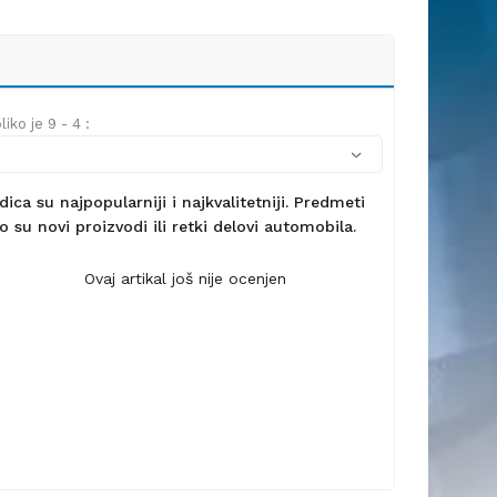
iko je 9 - 4 :
ca su najpopularniji i najkvalitetniji. Predmeti
 su novi proizvodi ili retki delovi automobila.
Ovaj artikal još nije ocenjen