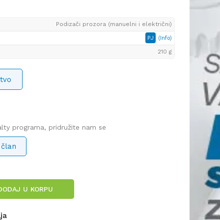
Podizači prozora (manuelni i električni)
PJ
(Info)
210 g
tvo
yalty programa, pridružite nam se
 član
DODAJ U KORPU
lja