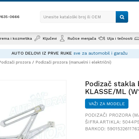
1/635-0666
Unesite kataloški broj ili OEM
rema i kozmetika
Ključevi
Ručice menjača
Ulja i tečnosti
AUTO DELOVI IZ PRVE RUKE
sve za automobil i garažu
Podizači prozora
Podizači prozora (manuelni i električni)
Podizač stakl
KLASSE/ML (W1
Podizač stakl
KLASSE/ML (W1
VAŽI ZA MODELE
PODIZAČI PROZORA (M
ŠIFRA ARTIKLA:
5044P
BARKOD:
590153261176