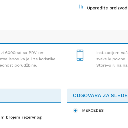
Uporedite proizvod
lazi 6000rsd sa PDV-om
Instalacijom naš
tna isporuka je i za korisnike
svake kupovine. 
rednost porudžbine.
Store-u ili na n
ODGOVARA ZA SLED
MERCEDES
lnim brojem rezervnog