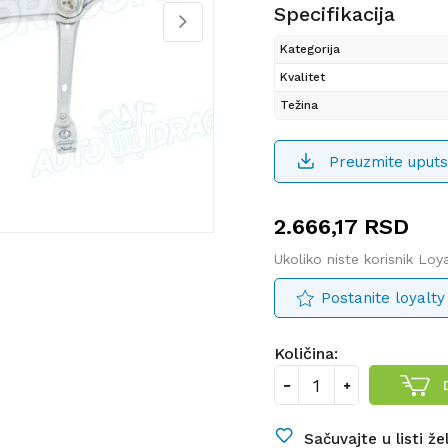
Specifikacija
Kategorija
Kvalitet
Težina
Preuzmite uputs
2.666,17
RSD
Ukoliko niste korisnik Lo
Postanite loyalty
Količina:
Sačuvajte u listi že