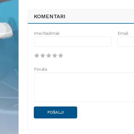
KOMENTARI
Ime/Nadimak
Email
Poruka
POŠALJI