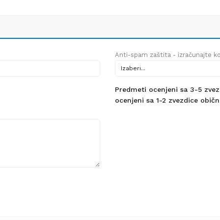
Anti-spam zaštita - izračunajte kol
Predmeti ocenjeni sa 3-5 zvezdi
ocenjeni sa 1-2 zvezdice obično