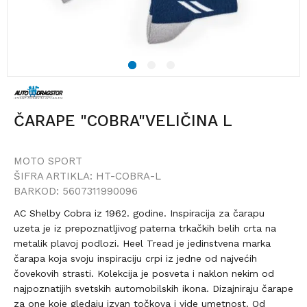
1
2
3
ČARAPE "COBRA"VELIČINA L
MOTO SPORT
ŠIFRA ARTIKLA:
HT-COBRA-L
BARKOD:
5607311990096
AC Shelby Cobra iz 1962. godine. Inspiracija za čarapu
uzeta je iz prepoznatljivog paterna trkačkih belih crta na
metalik plavoj podlozi. Heel Tread je jedinstvena marka
čarapa koja svoju inspiraciju crpi iz jedne od najvećih
čovekovih strasti. Kolekcija je posveta i naklon nekim od
najpoznatijih svetskih automobilskih ikona. Dizajniraju čarape
za one koje gledaju izvan točkova i vide umetnost. Od