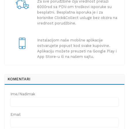
Za sve poruđžbine čija vrednost prelazi
6000rsd sa PDV-om troškovi isporuke su
besplatni. Besplatna isporuka je i za
korisnike Click&Collect usluge bez obzira na
vrednost porudžbine.
Instalacijom naše mobilne aplikacije
ostvarujete popust kod svake kupovine.
Aplikaciju možete preuzeti na Google Play i
App Store-u ili na našem sajtu.
KOMENTARI
Ime/Nadimak
Email