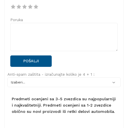
Poruka
POŠALJI
Anti-spam zaštita - izračunajte koliko je 4 + 1 :
Predmeti ocenjeni sa 3-5 zvezdica su najpopularniji
i najkvalitetniji. Predmeti ocenjeni sa 1-2 zvezdice
obično su novi proizvodi ili retki delovi automobila.