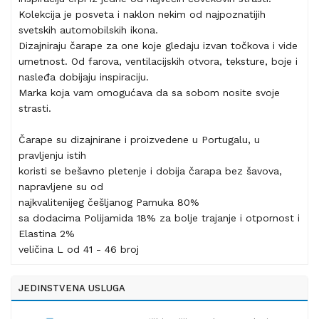
Kolekcija je posveta i naklon nekim od najpoznatijih
svetskih automobilskih ikona.
Dizajniraju čarape za one koje gledaju izvan točkova i vide
umetnost. Od farova, ventilacijskih otvora, teksture, boje i
nasleđa dobijaju inspiraciju.
Marka koja vam omogućava da sa sobom nosite svoje
strasti.
Čarape su dizajnirane i proizvedene u Portugalu, u
pravljenju istih
koristi se bešavno pletenje i dobija čarapa bez šavova,
napravljene su od
najkvalitenijeg češljanog Pamuka 80%
sa dodacima Polijamida 18% za bolje trajanje i otpornost i
Elastina 2%
veličina L od 41 - 46 broj
JEDINSTVENA USLUGA