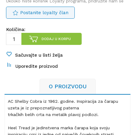
Ukoliko niste korisnik Loyalty programa, pridružite nam se
Postanite loyalty član
Količina:
DODAJ U KORPU
Sačuvajte u listi želja
Uporedite proizvod
O PROIZVODU
AC Shelby Cobra iz 1962. godine. Inspiracija za čarapu
uzeta je iz prepoznatljivog paterna
trkačkih belih crta na metalik plavoj podlozi.
Heel Tread je jedinstvena marka čarapa koja svoju
inspiraciju crpi iz jedne od najvećih čovekovih strasti.