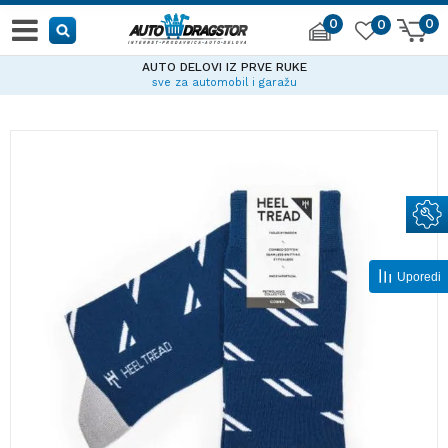
0
0
0
AUTO DELOVI IZ PRVE RUKE
sve za automobil i garažu
Uporedi