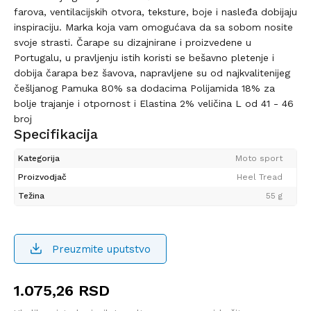
farova, ventilacijskih otvora, teksture, boje i nasleđa dobijaju
inspiraciju. Marka koja vam omogućava da sa sobom nosite
svoje strasti. Čarape su dizajnirane i proizvedene u
Portugalu, u pravljenju istih koristi se bešavno pletenje i
dobija čarapa bez šavova, napravljene su od najkvalitenijeg
češljanog Pamuka 80% sa dodacima Polijamida 18% za
bolje trajanje i otpornost i Elastina 2% veličina L od 41 - 46
broj
Specifikacija
Kategorija
Moto sport
Proizvodjač
Heel Tread
Težina
55 g
Preuzmite uputstvo
1.075,26
RSD