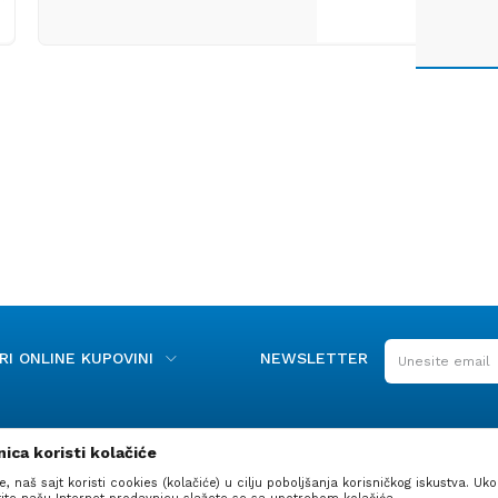
I ONLINE KUPOVINI
NEWSLETTER
ica koristi kolačiće
e, naš sajt koristi cookies (kolačiće) u cilju poboljšanja korisničkog iskustva. Uko