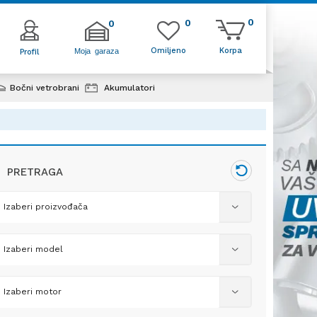
0
0
0
Omiljeno
Korpa
Moja garaza
Profil
Bočni vetrobrani
Akumulatori
PRETRAGA
Izaberi proizvođača
Izaberi model
POTROŠNI
DELOVI
Izaberi motor