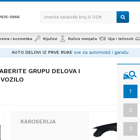
1/635-0666
Unesite kataloški broj ili OEM
rema i kozmetika
Ključevi
Ručice menjača
Ulja i tečnosti
AUTO DELOVI IZ PRVE RUKE
sve za automobil i garažu
ABERITE GRUPU DELOVA I
 VOZILO
1
2
KAROSERIJA
3