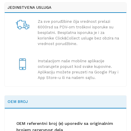
JEDINSTVENA USLUGA
Za sve poruđžbine čija vrednost prelazi
6000rsd sa PDV-om troškovi isporuke su
besplatni. Besplatna isporuka je i za
korisnike Click&Collect usluge bez obzira na
vrednost porudžbine.
Instalacijom naše mobilne aplikacije
ostvarujete popust kod svake kupovine.
Aplikaciju možete preuzeti na Google Play i
App Store-u ili na našem sajtu.
OEM BROJ
OEM referentni broj (e) uporediv sa originalnim
brojem rezervnog dela