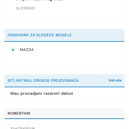
GJ2161A10
ODGOVARA ZA SLEDEĆE MODELE
MAZDA
ISTI ARTIKAL DRUGOG PROIZVOĐAČA
Vidi više
Nisu pronadjeni rezervni delovi
KOMENTARI
Ime/Nadimak