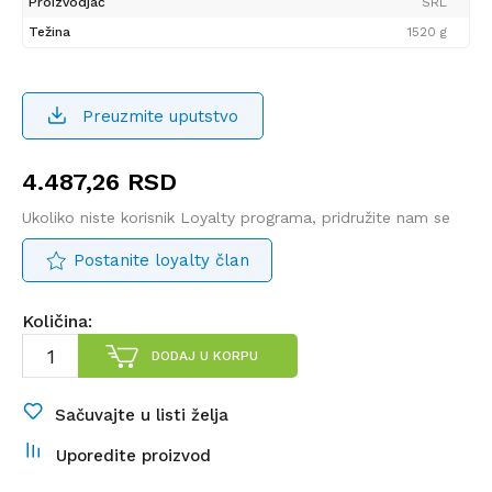
Proizvodjač
SRL
Težina
1520 g
Preuzmite uputstvo
4.487,26
RSD
Ukoliko niste korisnik Loyalty programa, pridružite nam se
Postanite loyalty član
Količina:
DODAJ U KORPU
Sačuvajte u listi želja
Uporedite proizvod