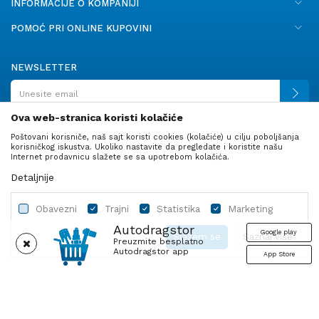
INFORMACIJE O KOMPANIJI
POMOĆ PRI ONLINE KUPOVINI
NEWSLETTER
Ova web-stranica koristi kolačiće
Poštovani korisniče, naš sajt koristi cookies (kolačiće) u cilju poboljšanja
PRATITE NAS
korisničkog iskustva. Ukoliko nastavite da pregledate i koristite našu
Internet prodavnicu slažete se sa upotrebom kolačića.
Detaljnije
Obavezni
Trajni
Statistika
Marketing
Autodragstor
Google play
Slažem se
Saznaj više
Preuzmite besplatno
Autodragstor app
App Store
Profil
Gume
Ulje i tečnosti
Autodelovi
Obavezni
Trajni
Statistika