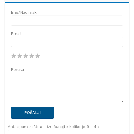
Ime/Nadimak
Email
Poruka
POŠALJI
Anti-spam zaštita - izračunajte koliko je 9 - 4 :