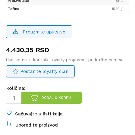
Proizvodjač
SRL
Težina
1520 g
Preuzmite uputstvo
4.430,35
RSD
Ukoliko niste korisnik Loyalty programa, pridružite nam se
Postanite loyalty član
Količina:
DODAJ U KORPU
Sačuvajte u listi želja
Uporedite proizvod