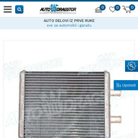
0
0
0
AUTO DELOVI IZ PRVE RUKE
sve za automobil i garažu
Uporedi