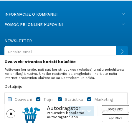
INFORMACIJE O KOMPANIJI
POMOĆ PRI ONLINE KUPOVINI
NEWSLETTER
Ova web-stranica koristi kolačiće
Poštovani korisniče, naš sajt koristi cookies (kolačiće) u cilju poboljšanja
PRATITE NAS
korisničkog iskustva. Ukoliko nastavite da pregledate i koristite našu
Internet prodavnicu slažete se sa upotrebom kolačića.
Detaljnije
Obavezni
Trajni
Statistika
Marketing
Autodragstor
Google play
Slažem se
Saznaj više
Preuzmite besplatno
Autodragstor app
App Store
Profil
Gume
Ulje i tečnosti
Autodelovi
Obavezni