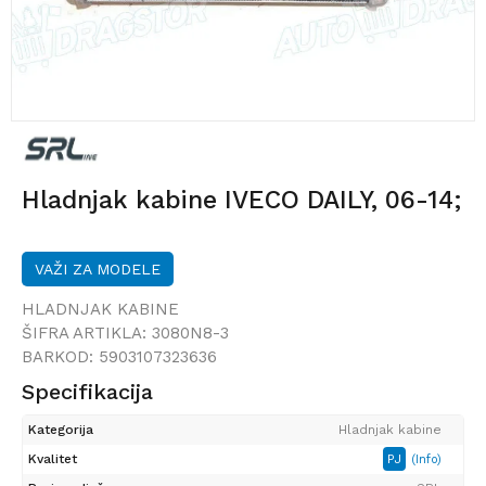
Hladnjak kabine IVECO DAILY, 06-14;
VAŽI ZA MODELE
HLADNJAK KABINE
ŠIFRA ARTIKLA:
3080N8-3
BARKOD:
5903107323636
Specifikacija
Kategorija
Hladnjak kabine
Kvalitet
PJ
(Info)