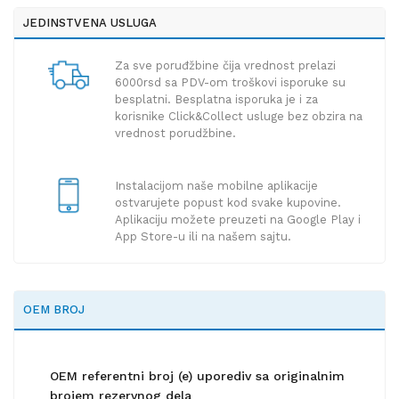
JEDINSTVENA USLUGA
Za sve poruđžbine čija vrednost prelazi
6000rsd sa PDV-om troškovi isporuke su
besplatni. Besplatna isporuka je i za
korisnike Click&Collect usluge bez obzira na
vrednost porudžbine.
Instalacijom naše mobilne aplikacije
ostvarujete popust kod svake kupovine.
Aplikaciju možete preuzeti na Google Play i
App Store-u ili na našem sajtu.
OEM BROJ
OEM referentni broj (e) uporediv sa originalnim
brojem rezervnog dela