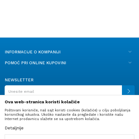
INFORMACIJE O KOMPANIJI
POMOĆ PRI ONLINE KUPOVINI
NEWSLETTER
Ova web-stranica koristi kolačiće
Poštovani korisniče, naš sajt koristi cookies (kolačiće) u cilju poboljšanja
PRATITE NAS
korisničkog iskustva. Ukoliko nastavite da pregledate i koristite našu
Internet prodavnicu slažete se sa upotrebom kolačića.
Detaljnije