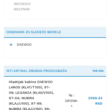
96229203
96231949
ODGOVARA ZA SLEDEĆE MODELE
DAEWOO
ISTI ARTIKAL DRUGOG PROIZVOĐAČA
Vidi više
Hladnjak kabine DAEWOO
LANOS (KLAT/T100), 97-
08; LEGANZA (KLAV/V100),
№ :
97-04; NUBIRA
2569.43
2912N8-
(KLAJ/J100), 97-99;
RSD
1
NUBIRA (KLAJ/J150), 99-