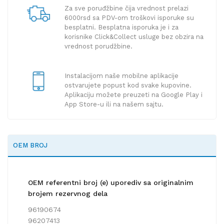
Za sve poruđžbine čija vrednost prelazi
6000rsd sa PDV-om troškovi isporuke su
besplatni. Besplatna isporuka je i za
korisnike Click&Collect usluge bez obzira na
vrednost porudžbine.
Instalacijom naše mobilne aplikacije
ostvarujete popust kod svake kupovine.
Aplikaciju možete preuzeti na Google Play i
App Store-u ili na našem sajtu.
OEM BROJ
OEM referentni broj (e) uporediv sa originalnim
brojem rezervnog dela
96190674
96207413