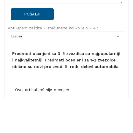
POŠALJI
Anti-spam zaštita - izračunajte koliko je 9 - 4 :
Predmeti ocenjeni sa 3-5 zvezdica su najpopularniji
i najkvalitetniji. Predmeti ocenjeni sa 1-2 zvezdice
obično su novi proizvodi ili retki delovi automobila.
Ovaj artikal još nije ocenjen