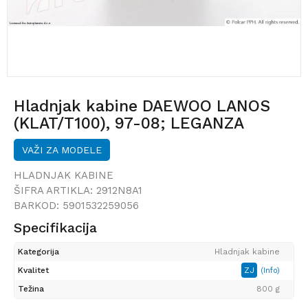
Hladnjak kabine DAEWOO LANOS
(KLAT/T100), 97-08; LEGANZA
(KLAV/V100), 97-04; NUBIRA
VAŽI ZA MODELE
(KLAJ/J100), 97-99; NUBIRA
(KLAJ/J150), 99-04;
HLADNJAK KABINE
ŠIFRA ARTIKLA:
2912N8A1
BARKOD:
5901532259056
Specifikacija
Kategorija
Hladnjak kabine
Kvalitet
ZJ
(Info)
Težina
800 g