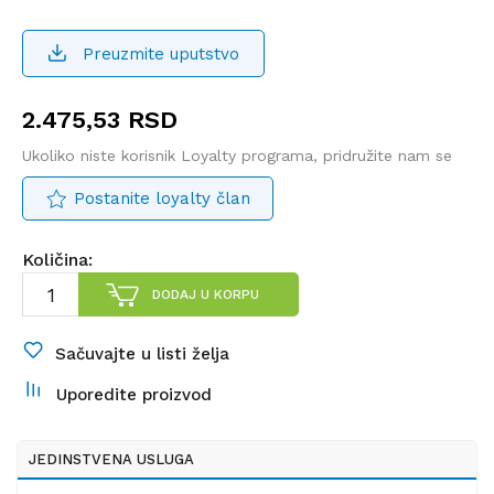
Preuzmite uputstvo
2.475,53
RSD
Ukoliko niste korisnik Loyalty programa, pridružite nam se
Postanite loyalty član
Količina:
DODAJ U KORPU
Sačuvajte u listi želja
Uporedite proizvod
JEDINSTVENA USLUGA