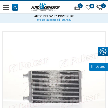
0
0
0
AUTO DELOVI IZ PRVE RUKE
sve za automobil i garažu
Uporedi