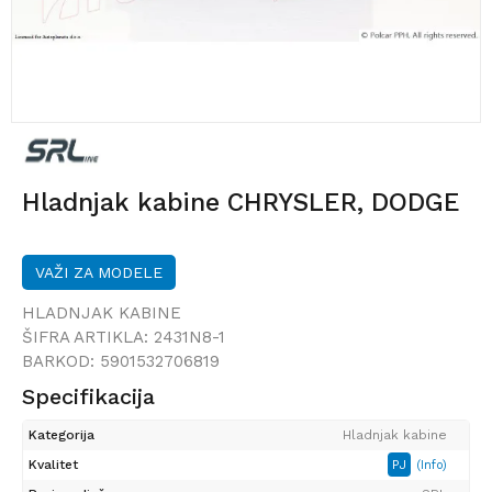
Hladnjak kabine CHRYSLER, DODGE
VAŽI ZA MODELE
HLADNJAK KABINE
ŠIFRA ARTIKLA:
2431N8-1
BARKOD:
5901532706819
Specifikacija
Kategorija
Hladnjak kabine
Kvalitet
PJ
(Info)