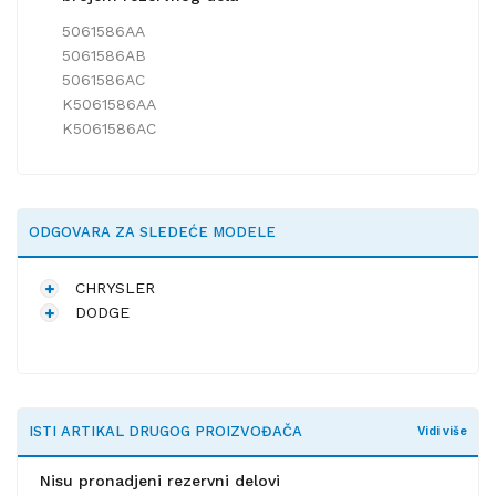
5061586AA
5061586AB
5061586AC
K5061586AA
K5061586AC
ODGOVARA ZA SLEDEĆE MODELE
CHRYSLER
DODGE
ISTI ARTIKAL DRUGOG PROIZVOĐAČA
Vidi više
Nisu pronadjeni rezervni delovi