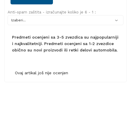
Anti-spam zaštita - izračunajte koliko je 6 - 1 :
Predmeti ocenjeni sa 3-5 zvezdica su najpopularniji
i najkvalitetniji. Predmeti ocenjeni sa 1-2 zvezdice
obično su novi proizvodi ili retki delovi automobila.
Ovaj artikal još nije ocenjen