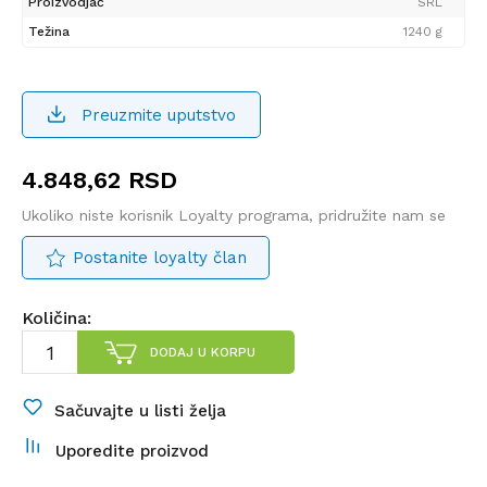
Proizvodjač
SRL
Težina
1240 g
Preuzmite uputstvo
4.848,62
RSD
Ukoliko niste korisnik Loyalty programa, pridružite nam se
Postanite loyalty član
Količina:
DODAJ U KORPU
Sačuvajte u listi želja
Uporedite proizvod