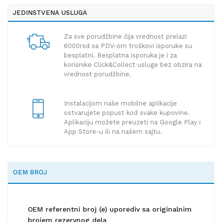
JEDINSTVENA USLUGA
Za sve poruđžbine čija vrednost prelazi
6000rsd sa PDV-om troškovi isporuke su
besplatni. Besplatna isporuka je i za
korisnike Click&Collect usluge bez obzira na
vrednost porudžbine.
Instalacijom naše mobilne aplikacije
ostvarujete popust kod svake kupovine.
Aplikaciju možete preuzeti na Google Play i
App Store-u ili na našem sajtu.
OEM BROJ
OEM referentni broj (e) uporediv sa originalnim
brojem rezervnog dela