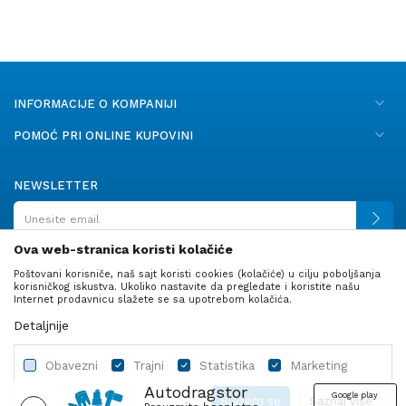
INFORMACIJE O KOMPANIJI
POMOĆ PRI ONLINE KUPOVINI
NEWSLETTER
Ova web-stranica koristi kolačiće
Poštovani korisniče, naš sajt koristi cookies (kolačiće) u cilju poboljšanja
PRATITE NAS
korisničkog iskustva. Ukoliko nastavite da pregledate i koristite našu
Internet prodavnicu slažete se sa upotrebom kolačića.
Detaljnije
Obavezni
Trajni
Statistika
Marketing
Autodragstor
Google play
Slažem se
Saznaj više