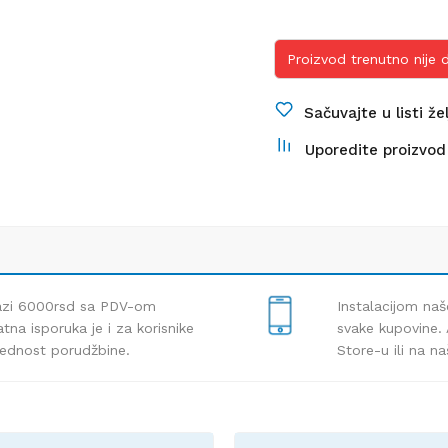
Proizvod trenutno nije
Sačuvajte u listi že
Uporedite proizvod
lazi 6000rsd sa PDV-om
Instalacijom naš
tna isporuka je i za korisnike
svake kupovine. 
rednost porudžbine.
Store-u ili na n