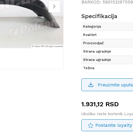
BARKOD:
59015329755
Specifikacija
Kategorija
Kvalitet
Proizvodjač
Strana ugradnje
Strana ugradnje
Težina
Preuzmite uputs
1.931,12
RSD
Ukoliko niste korisnik Lo
Postanite loyalty