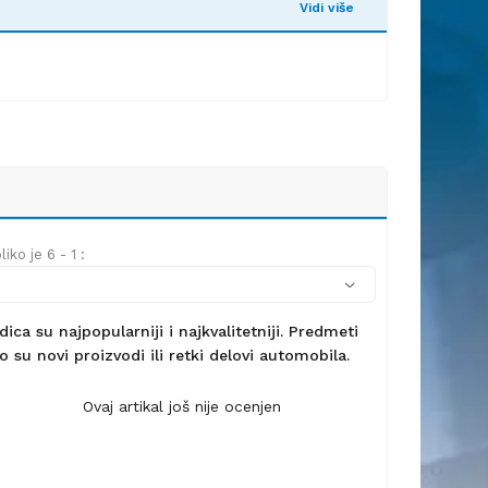
Vidi više
iko je 6 - 1 :
ca su najpopularniji i najkvalitetniji. Predmeti
 su novi proizvodi ili retki delovi automobila.
Ovaj artikal još nije ocenjen