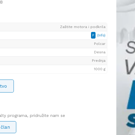
98
Zaštite motora i podkrila
P
(Info)
Polcar
Desna
Prednja
1000 g
tvo
yalty programa, pridružite nam se
 član