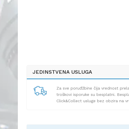
JEDINSTVENA USLUGA
Za sve poruđžbine čija vrednost pre
troškovi isporuke su besplatni. Bespla
Click&Collect usluge bez obzira na v