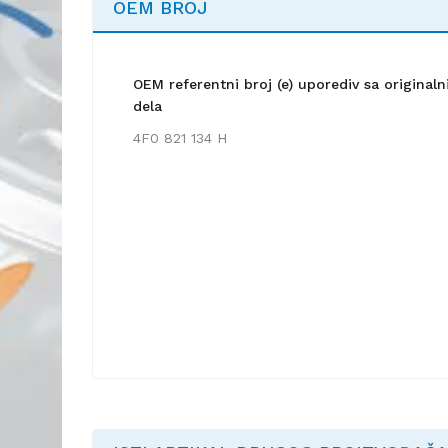
OEM BROJ
OEM referentni broj (e) uporediv sa origina
dela
4F0 821 134 H