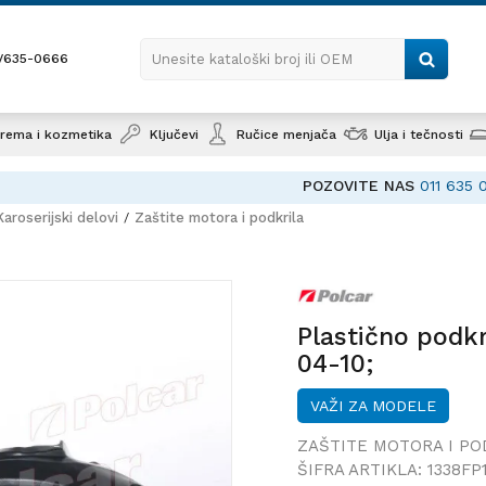
1/635-0666
Unesite kataloški broj ili OEM
rema i kozmetika
Ključevi
Ručice menjača
Ulja i tečnosti
POZOVITE NAS
011 635 0666
Karoserijski delovi
Zaštite motora i podkrila
Plastično podkrilo AUDI A6
/ALLROAD(C6/4F), 04-10;
Plastično podk
04-10;
VAŽI ZA MODELE
ZAŠTITE MOTORA I PO
ŠIFRA ARTIKLA:
1338FP