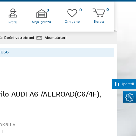
0
0
0
Omiljeno
Korpa
Moja garaza
Profil
Bočni vetrobrani
Akumulatori
Uporedi
rilo AUDI A6 /ALLROAD(C6/4F),
DKRILA
1T