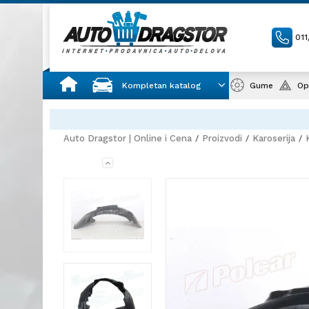
01
Kompletan katalog
Gume
Op
Auto Dragstor | Online i Cena
Proizvodi
Karoserija