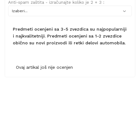
Anti-spam zaštita - izračunajte koliko je 2 + 3 :
Predmeti ocenjeni sa 3-5 zvezdica su najpopularniji
i najkvalitetniji. Predmeti ocenjeni sa 1-2 zvezdice
obično su novi proizvodi ili retki delovi automobila.
Ovaj artikal još nije ocenjen