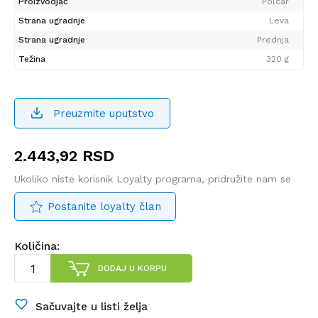
Proizvodjač
Polcar
Strana ugradnje
Leva
Strana ugradnje
Prednja
Težina
320 g
Preuzmite uputstvo
2.443,92
RSD
Ukoliko niste korisnik Loyalty programa, pridružite nam se
Postanite loyalty član
Količina:
DODAJ U KORPU
Sačuvajte u listi želja