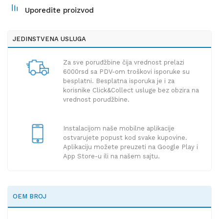
Uporedite proizvod
JEDINSTVENA USLUGA
Za sve poruđžbine čija vrednost prelazi
6000rsd sa PDV-om troškovi isporuke su
besplatni. Besplatna isporuka je i za
korisnike Click&Collect usluge bez obzira na
vrednost porudžbine.
Instalacijom naše mobilne aplikacije
ostvarujete popust kod svake kupovine.
Aplikaciju možete preuzeti na Google Play i
App Store-u ili na našem sajtu.
OEM BROJ