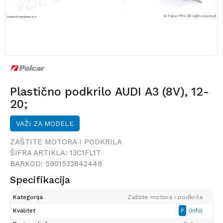
Plastično podkrilo AUDI A3 (8V), 12-
20;
VAŽI ZA MODELE
ZAŠTITE MOTORA I PODKRILA
ŠIFRA ARTIKLA:
13C1FL1T
BARKOD:
5901532842449
Specifikacija
Kategorija
Zaštite motora i podkrila
Kvalitet
P
(Info)