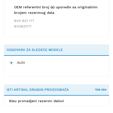
OEM referentni broj (e) uporediv sa originalnim
brojem rezervnog dela
8V0 821 171
8V0821171
ODGOVARA ZA SLEDEĆE MODELE
AUDI
ISTI ARTIKAL DRUGOG PROIZVOĐAČA
Vidi više
Nisu pronadjeni rezervni delovi