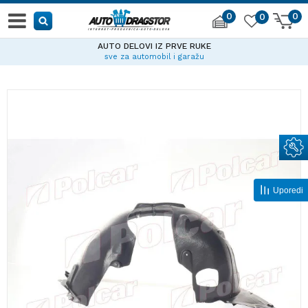
0
0
0
AUTO DELOVI IZ PRVE RUKE
sve za automobil i garažu
Uporedi