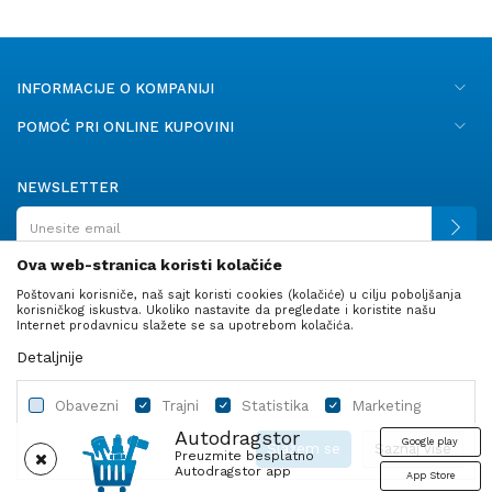
INFORMACIJE O KOMPANIJI
POMOĆ PRI ONLINE KUPOVINI
NEWSLETTER
Ova web-stranica koristi kolačiće
Poštovani korisniče, naš sajt koristi cookies (kolačiće) u cilju poboljšanja
PRATITE NAS
korisničkog iskustva. Ukoliko nastavite da pregledate i koristite našu
Internet prodavnicu slažete se sa upotrebom kolačića.
Detaljnije
Obavezni
Trajni
Statistika
Marketing
Autodragstor
Google play
Slažem se
Saznaj više
Preuzmite besplatno
Autodragstor app
App Store
Profil
Gume
Ulje i tečnosti
Autodelovi