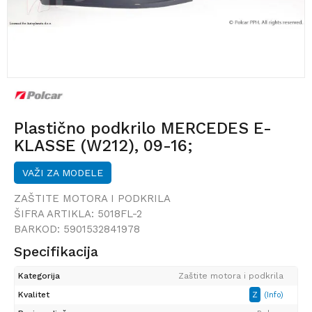
Plastično podkrilo MERCEDES E-
KLASSE (W212), 09-16;
VAŽI ZA MODELE
ZAŠTITE MOTORA I PODKRILA
ŠIFRA ARTIKLA:
5018FL-2
BARKOD:
5901532841978
Specifikacija
Kategorija
Zaštite motora i podkrila
Kvalitet
Z
(Info)