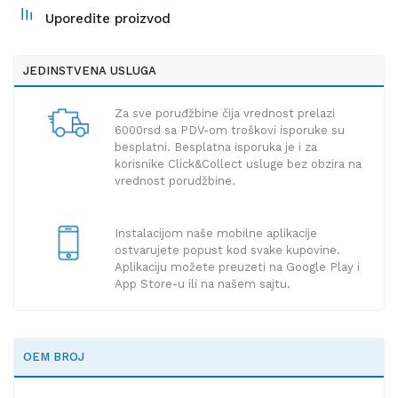
Uporedite proizvod
JEDINSTVENA USLUGA
Za sve poruđžbine čija vrednost prelazi
6000rsd sa PDV-om troškovi isporuke su
besplatni. Besplatna isporuka je i za
korisnike Click&Collect usluge bez obzira na
vrednost porudžbine.
Instalacijom naše mobilne aplikacije
ostvarujete popust kod svake kupovine.
Aplikaciju možete preuzeti na Google Play i
App Store-u ili na našem sajtu.
OEM BROJ