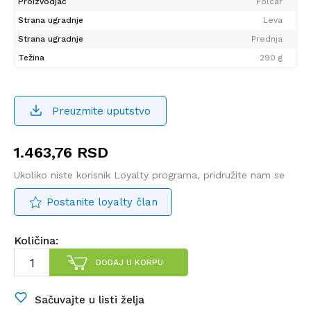
Proizvodjač
Polcar
Strana ugradnje
Leva
Strana ugradnje
Prednja
Težina
290 g
Preuzmite uputstvo
1.463,76
RSD
Ukoliko niste korisnik Loyalty programa, pridružite nam se
Postanite loyalty član
Količina:
DODAJ U KORPU
Sačuvajte u listi želja