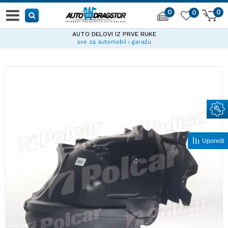
0
0
0
AUTO DELOVI IZ PRVE RUKE
sve za automobil i garažu
Uporedi