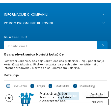
INFORMACIJE O KOMPANIJI
POMOĆ PRI ONLINE KUPOVINI
NEWSLETTER
Ova web-stranica koristi kolačiće
Poštovani korisniče, naš sajt koristi cookies (kolačiće) u cilju poboljšanja
PRATITE NAS
korisničkog iskustva. Ukoliko nastavite da pregledate i koristite našu
Internet prodavnicu slažete se sa upotrebom kolačića.
Detaljnije
Obavezni
Trajni
Statistika
Marketing
Autodragstor
Google play
Slažem se
Saznaj više
Preuzmite besplatno
Autodragstor app
App Store
Profil
Gume
Ulje i tečnosti
Autodelovi
Obavezni