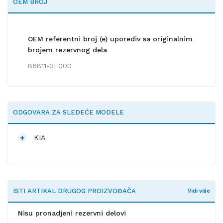
OEM BROJ
OEM referentni broj (e) uporediv sa originalnim
brojem rezervnog dela
86811-3F000
ODGOVARA ZA SLEDEĆE MODELE
KIA
ISTI ARTIKAL DRUGOG PROIZVOĐAČA
Vidi više
Nisu pronadjeni rezervni delovi