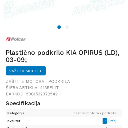
1
2
Plastično podkrilo KIA OPIRUS (LD),
03-09;
VAŽI ZA MODELE
ZAŠTITE MOTORA I PODKRILA
ŠIFRA ARTIKLA:
4135FL1T
BARKOD:
5901532972542
Specifikacija
Kategorija
Zaštite motora i podkrila
Kvalitet
P
(Info)