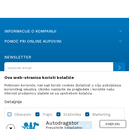
INFORMACIJE O KOMPANIJI
POMOĆ PRI ONLINE KUPOVINI
NEWSLETTER
Ova web-stranica koristi kolačiće
Poštovani korisniče, naš sajt koristi cookies (kolačiće) u cilju poboljšanja
PRATITE NAS
korisničkog iskustva. Ukoliko nastavite da pregledate i koristite našu
Internet prodavnicu slažete se sa upotrebom kolačića.
Detaljnije
Obavezni
Trajni
Statistika
Marketing
Autodragstor
Google play
Slažem se
Saznaj više
Preuzmite besplatno