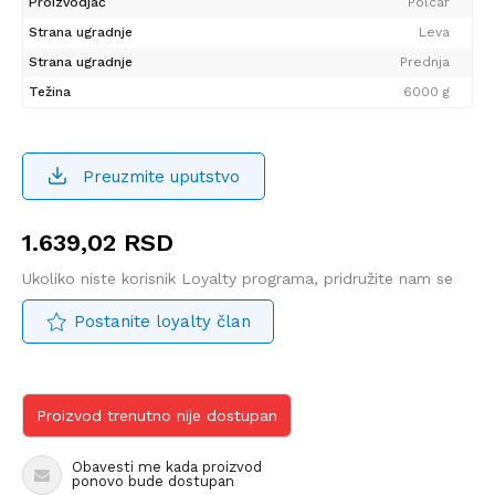
Proizvodjač
Polcar
Strana ugradnje
Leva
Strana ugradnje
Prednja
Težina
6000 g
Preuzmite uputstvo
1.639,02
RSD
Ukoliko niste korisnik Loyalty programa, pridružite nam se
Postanite loyalty član
Proizvod trenutno nije dostupan
Obavesti me kada proizvod
ponovo bude dostupan