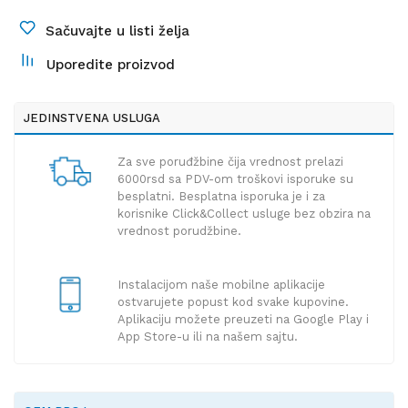
Sačuvajte u listi želja
Uporedite proizvod
JEDINSTVENA USLUGA
Za sve poruđžbine čija vrednost prelazi
6000rsd sa PDV-om troškovi isporuke su
besplatni. Besplatna isporuka je i za
korisnike Click&Collect usluge bez obzira na
vrednost porudžbine.
Instalacijom naše mobilne aplikacije
ostvarujete popust kod svake kupovine.
Aplikaciju možete preuzeti na Google Play i
App Store-u ili na našem sajtu.