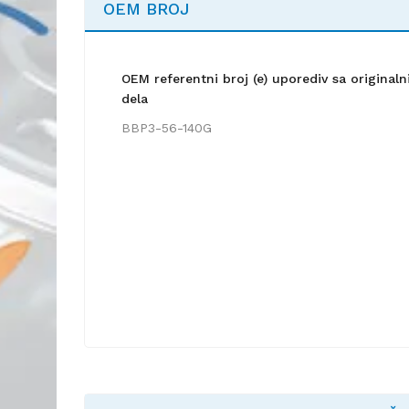
OEM BROJ
OEM referentni broj (e) uporediv sa origina
dela
BBP3-56-140G