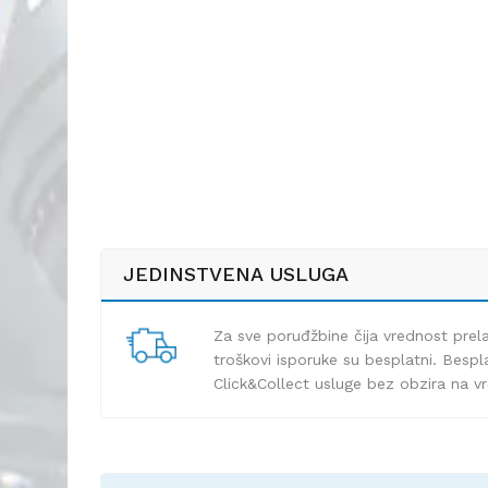
JEDINSTVENA USLUGA
Za sve poruđžbine čija vrednost pre
troškovi isporuke su besplatni. Bespla
Click&Collect usluge bez obzira na v