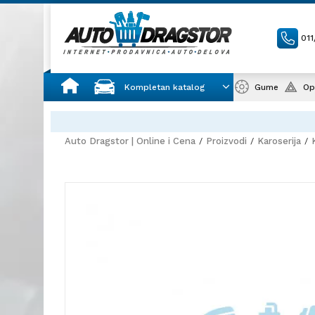
01
Kompletan katalog
Gume
Op
Auto Dragstor | Online i Cena
Proizvodi
Karoserija