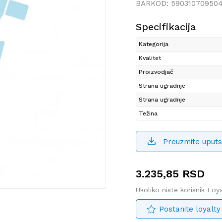
BARKOD:
59031070950
Specifikacija
Kategorija
Kvalitet
Proizvodjač
Strana ugradnje
Strana ugradnje
Težina
Preuzmite uputs
3.235,85
RSD
Ukoliko niste korisnik Lo
Postanite loyalty