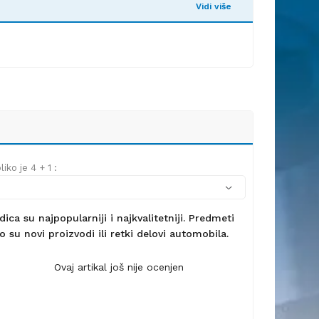
Vidi više
iko je 4 + 1 :
ca su najpopularniji i najkvalitetniji. Predmeti
 su novi proizvodi ili retki delovi automobila.
Ovaj artikal još nije ocenjen