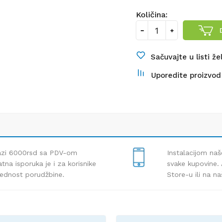
Količina:
Sačuvajte u listi že
Uporedite proizvod
lazi 6000rsd sa PDV-om
Instalacijom naš
tna isporuka je i za korisnike
svake kupovine. 
rednost porudžbine.
Store-u ili na n