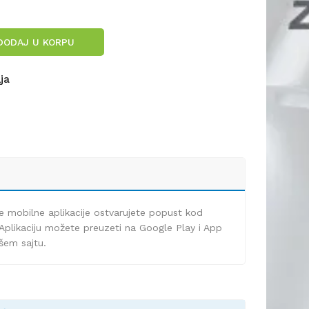
DODAJ U KORPU
lja
e mobilne aplikacije ostvarujete popust kod
Aplikaciju možete preuzeti na Google Play i App
ašem sajtu.