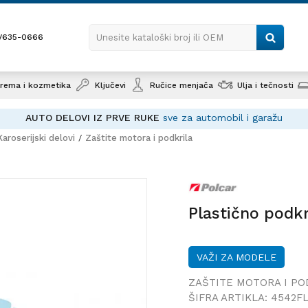
1/635-0666
Unesite kataloški broj ili OEM
rema i kozmetika
Ključevi
Ručice menjača
Ulja i tečnosti
AUTO DELOVI IZ PRVE RUKE
sve za automobil i garažu
Karoserijski delovi
Zaštite motora i podkrila
Plastično podkrilo MAZDA 3 
Plastično podkr
VAŽI ZA MODELE
ZAŠTITE MOTORA I PO
ŠIFRA ARTIKLA:
4542F