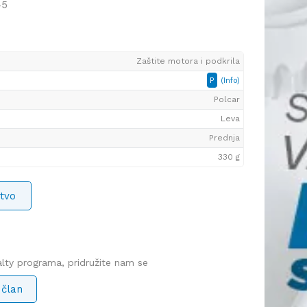
45
Zaštite motora i podkrila
P
(Info)
Polcar
Leva
Prednja
330 g
tvo
yalty programa, pridružite nam se
 član