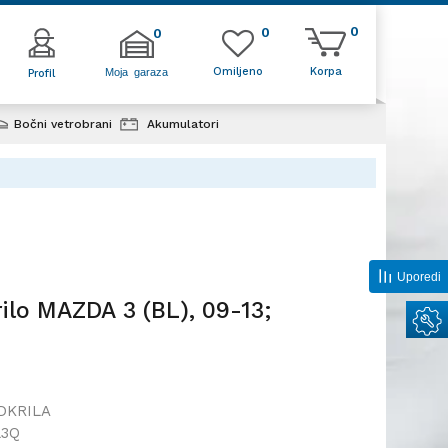
0
0
0
Omiljeno
Korpa
Moja garaza
Profil
Bočni vetrobrani
Akumulatori
(BL), 09-13;
Uporedi
ilo MAZDA 3 (BL), 09-13;
DKRILA
L3Q