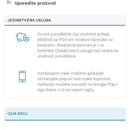
Uporedite proizvod
JEDINSTVENA USLUGA
Za sve poruđžbine čija vrednost prelazi
6000rsd sa PDV-om troškovi isporuke su
besplatni. Besplatna isporuka je i za
korisnike Click&Collect usluge bez obzira na
vrednost porudžbine.
Instalacijom naše mobilne aplikacije
ostvarujete popust kod svake kupovine.
Aplikaciju možete preuzeti na Google Play i
App Store-u ili na našem sajtu.
OEM BROJ