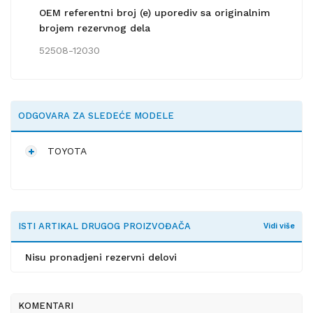
OEM referentni broj (e) uporediv sa originalnim
brojem rezervnog dela
52508-12030
ODGOVARA ZA SLEDEĆE MODELE
TOYOTA
ISTI ARTIKAL DRUGOG PROIZVOĐAČA
Vidi više
Nisu pronadjeni rezervni delovi
KOMENTARI