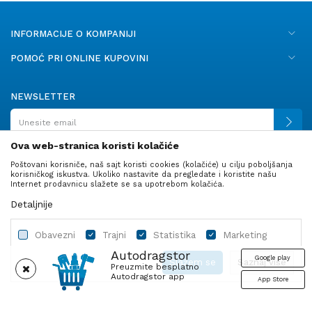
INFORMACIJE O KOMPANIJI
POMOĆ PRI ONLINE KUPOVINI
NEWSLETTER
Ova web-stranica koristi kolačiće
Poštovani korisniče, naš sajt koristi cookies (kolačiće) u cilju poboljšanja
PRATITE NAS
korisničkog iskustva. Ukoliko nastavite da pregledate i koristite našu
Internet prodavnicu slažete se sa upotrebom kolačića.
Detaljnije
Obavezni
Trajni
Statistika
Marketing
Autodragstor
Google play
Slažem se
Saznaj više
Preuzmite besplatno
Autodragstor app
App Store
Profil
Gume
Ulje i tečnosti
Autodelovi
Obavezni