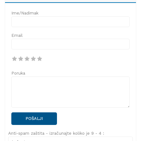
Ime/Nadimak
Email
Poruka
POŠALJI
Anti-spam zaštita - izračunajte koliko je 9 - 4 :