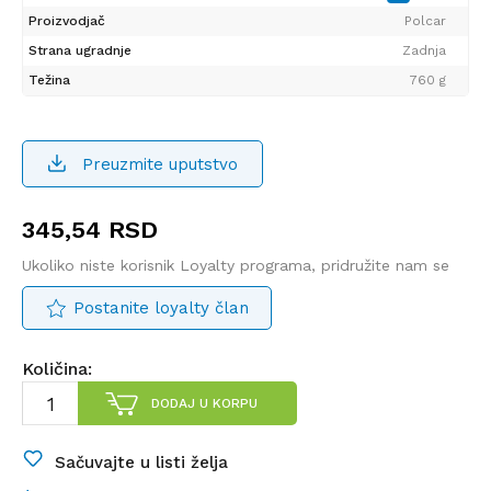
Proizvodjač
Polcar
Strana ugradnje
Zadnja
Težina
760 g
Preuzmite uputstvo
345,54
RSD
Ukoliko niste korisnik Loyalty programa, pridružite nam se
Postanite loyalty član
Količina:
DODAJ U KORPU
Sačuvajte u listi želja