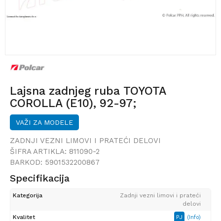
Lajsna zadnjeg ruba TOYOTA
COROLLA (E10), 92-97;
VAŽI ZA MODELE
ZADNJI VEZNI LIMOVI I PRATEĆI DELOVI
ŠIFRA ARTIKLA:
811090-2
BARKOD:
5901532200867
Specifikacija
Kategorija
Zadnji vezni limovi i prateći
delovi
Kvalitet
PJ
(Info)