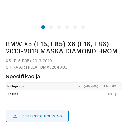
1
2
3
4
5
6
BMW X5 (F15, F85) X6 (F16, F86)
2013-2018 MASKA DIAMOND HROM
CRNA SET 2 KOM
X5 (F15,F85) 2013-2019
ŠIFRA ARTIKLA:
BMX52840BS
Specifikacija
Kategorija
X5 (F15,F85) 2013-2019
Težina
6000 g
Preuzmite uputstvo