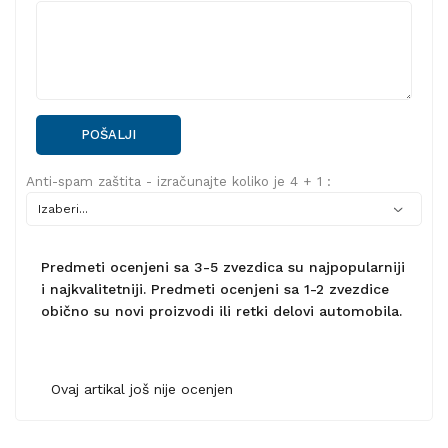
POŠALJI
Anti-spam zaštita - izračunajte koliko je 4 + 1 :
Predmeti ocenjeni sa 3-5 zvezdica su najpopularniji
i najkvalitetniji. Predmeti ocenjeni sa 1-2 zvezdice
obično su novi proizvodi ili retki delovi automobila.
Ovaj artikal još nije ocenjen