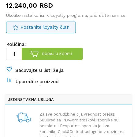
12.240,00
RSD
Ukoliko niste korisnik Loyalty programa, pridružite nam se
Postanite loyalty član
Količina:
DODAJ U KORPU
Sačuvajte u listi želja
Uporedite proizvod
JEDINSTVENA USLUGA
Za sve poruđžbine čija vrednost prelazi
6000rsd sa PDV-om troškovi isporuke su
besplatni. Besplatna isporuka je i za
korisnike Click&Collect usluge bez obzira na