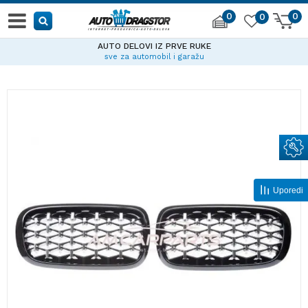
0
0
0
AUTO DELOVI IZ PRVE RUKE
sve za automobil i garažu
Uporedi