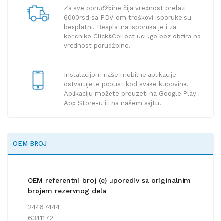
Za sve poruđžbine čija vrednost prelazi
6000rsd sa PDV-om troškovi isporuke su
besplatni. Besplatna isporuka je i za
korisnike Click&Collect usluge bez obzira na
vrednost porudžbine.
Instalacijom naše mobilne aplikacije
ostvarujete popust kod svake kupovine.
Aplikaciju možete preuzeti na Google Play i
App Store-u ili na našem sajtu.
OEM BROJ
OEM referentni broj (e) uporediv sa originalnim
brojem rezervnog dela
24467444
6341172