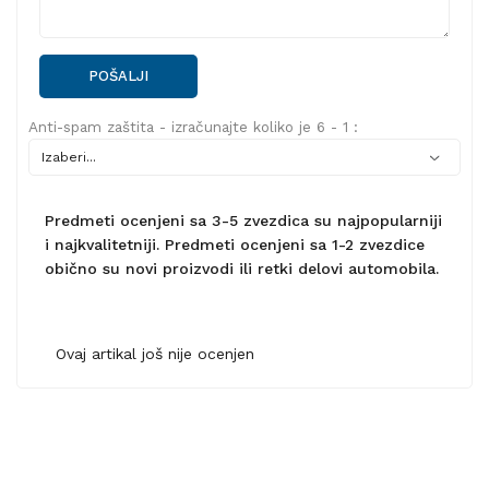
POŠALJI
Anti-spam zaštita - izračunajte koliko je 6 - 1 :
Predmeti ocenjeni sa 3-5 zvezdica su najpopularniji
i najkvalitetniji. Predmeti ocenjeni sa 1-2 zvezdice
obično su novi proizvodi ili retki delovi automobila.
Ovaj artikal još nije ocenjen