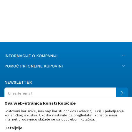
INFORMACIJE O KOMPANIJI
POMOĆ PRI ONLINE KUPOVINI
NEWSLETTER
Ova web-stranica koristi kolačiće
Poštovani korisniče, naš sajt koristi cookies (kolačiće) u cilju poboljšanja
PRATITE NAS
korisničkog iskustva. Ukoliko nastavite da pregledate i koristite našu
Internet prodavnicu slažete se sa upotrebom kolačića.
Detaljnije