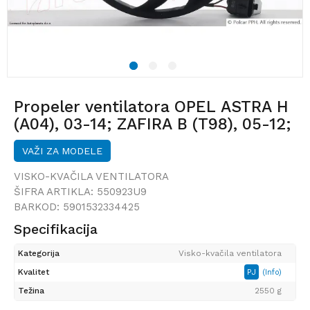
1
2
3
Propeler ventilatora OPEL ASTRA H
(A04), 03-14; ZAFIRA B (T98), 05-12;
VAŽI ZA MODELE
VISKO-KVAČILA VENTILATORA
ŠIFRA ARTIKLA:
550923U9
BARKOD:
5901532334425
Specifikacija
Kategorija
Visko-kvačila ventilatora
Kvalitet
PJ
(Info)
Težina
2550 g