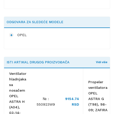
ODGOVARA ZA SLEDEĆE MODELE
OPEL
ISTI ARTIKAL DRUGOG PROIZVOĐAČA
Vidi više
Ventilator
hladnjaka
Propeler
sa
ventilatora
nosačem
OPEL
OPEL
№ :
9154.74
ASTRA G
ASTRA H
550923W9
RSD
(T98), 98-
(A04),
09; ZAFIRA
03-14;