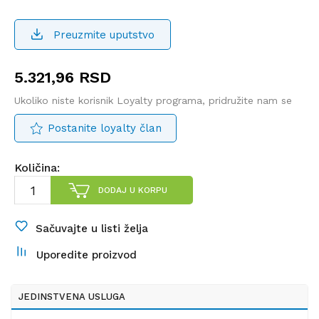
Preuzmite uputstvo
5.321,96
RSD
Ukoliko niste korisnik Loyalty programa, pridružite nam se
Postanite loyalty član
Količina:
DODAJ U KORPU
Sačuvajte u listi želja
Uporedite proizvod
JEDINSTVENA USLUGA