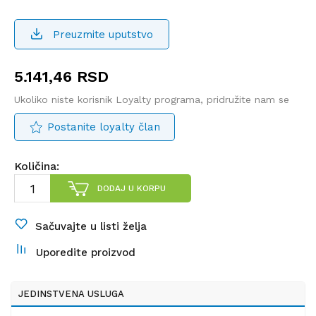
Preuzmite uputstvo
5.141,46
RSD
Ukoliko niste korisnik Loyalty programa, pridružite nam se
Postanite loyalty član
Količina:
DODAJ U KORPU
Sačuvajte u listi želja
Uporedite proizvod
JEDINSTVENA USLUGA