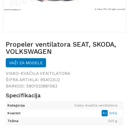
Propeler ventilatora SEAT, SKODA,
VOLKSWAGEN
VAŽI ZA MODELE
VISKO-KVAČILA VENTILATORA
ŠIFRA ARTIKLA:
95A123U2
BARKOD:
5901532861563
Specifikacija
Kategorija
Visko-kvačila ventilatora
Kvalitet
PJ
(Info)
Težina
320 g