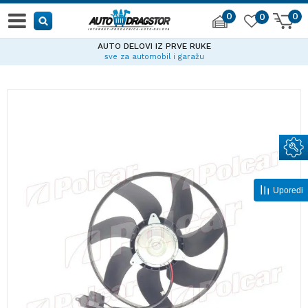
0
0
0
AUTO DELOVI IZ PRVE RUKE
sve za automobil i garažu
Uporedi