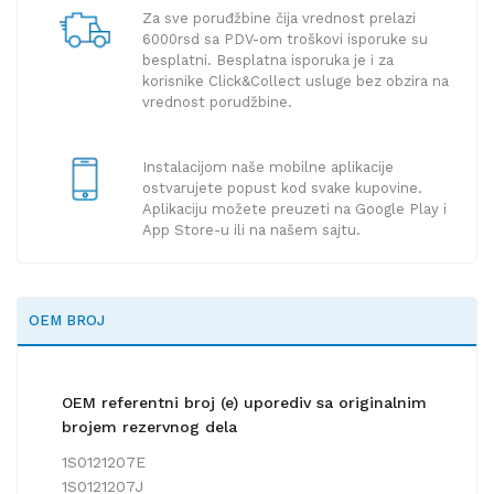
Za sve poruđžbine čija vrednost prelazi
6000rsd sa PDV-om troškovi isporuke su
besplatni. Besplatna isporuka je i za
korisnike Click&Collect usluge bez obzira na
vrednost porudžbine.
Instalacijom naše mobilne aplikacije
ostvarujete popust kod svake kupovine.
Aplikaciju možete preuzeti na Google Play i
App Store-u ili na našem sajtu.
OEM BROJ
OEM referentni broj (e) uporediv sa originalnim
brojem rezervnog dela
1S0121207E
1S0121207J