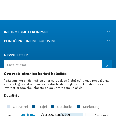
INFORMACIJE O KOMPANIJI
POMOĆ PRI ONLINE KUPOVINI
NEWSLETTER
Ova web-stranica koristi kolačiće
Poštovani korisniče, naš sajt koristi cookies (kolačiće) u cilju poboljšanja
PRATITE NAS
korisničkog iskustva. Ukoliko nastavite da pregledate i koristite našu
Internet prodavnicu slažete se sa upotrebom kolačića.
Detaljnije
Obavezni
Trajni
Statistika
Marketing
Autodragstor
Google play