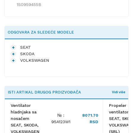
1S0959455B
ODGOVARA ZA SLEDEĆE MODELE
SEAT
SKODA
VOLKSWAGEN
ISTI ARTIKAL DRUGOG PROIZVOĐAČA
Vidi više
Ventilator
Propeler
hladnjaka sa
ventilatora
№ :
8071.70
nosačem
SEAT, SKOD
95A123W1
RSD
SEAT, SKODA,
VOLKSWAG
VOLKSWAGEN
(SRL)