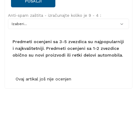
POŠALJI
Anti-spam zaštita - izračunajte koliko je 9 - 4 :
Predmeti ocenjeni sa 3-5 zvezdica su najpopularniji
i najkvalitetniji. Predmeti ocenjeni sa 1-2 zvezdice
obično su novi proizvodi ili retki delovi automobila.
Ovaj artikal još nije ocenjen