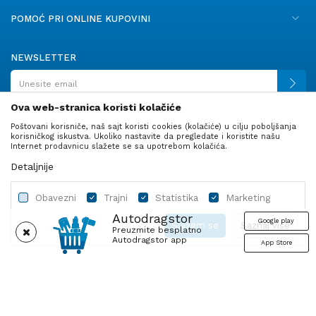
POMOĆ PRI ONLINE KUPOVINI
NEWSLETTER
Ova web-stranica koristi kolačiće
Poštovani korisniče, naš sajt koristi cookies (kolačiće) u cilju poboljšanja
PRATITE NAS
korisničkog iskustva. Ukoliko nastavite da pregledate i koristite našu
Internet prodavnicu slažete se sa upotrebom kolačića.
Detaljnije
Obavezni
Trajni
Statistika
Marketing
Autodragstor
Google play
Slažem se
Saznaj više
Preuzmite besplatno
Autodragstor app
App Store
Profil
Gume
Ulje i tečnosti
Autodelovi
Obavezni
Trajni
Statistika