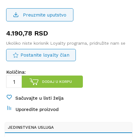
Preuzmite uputstvo
4.190,78
RSD
Ukoliko niste korisnik Loyalty programa, pridružite nam se
Postanite loyalty član
Količina:
DODAJ U KORPU
Sačuvajte u listi želja
Uporedite proizvod
JEDINSTVENA USLUGA