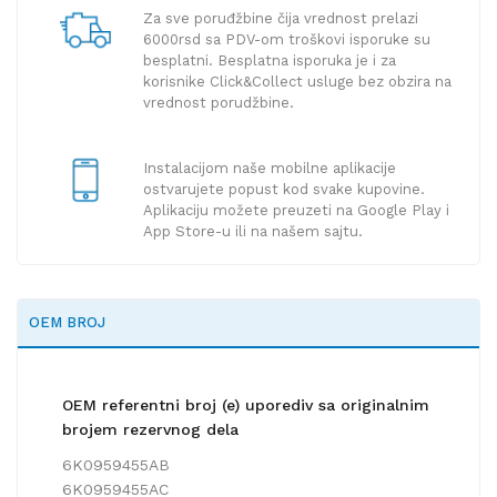
Za sve poruđžbine čija vrednost prelazi
6000rsd sa PDV-om troškovi isporuke su
besplatni. Besplatna isporuka je i za
korisnike Click&Collect usluge bez obzira na
vrednost porudžbine.
Instalacijom naše mobilne aplikacije
ostvarujete popust kod svake kupovine.
Aplikaciju možete preuzeti na Google Play i
App Store-u ili na našem sajtu.
OEM BROJ
OEM referentni broj (e) uporediv sa originalnim
brojem rezervnog dela
6K0959455AB
6K0959455AC