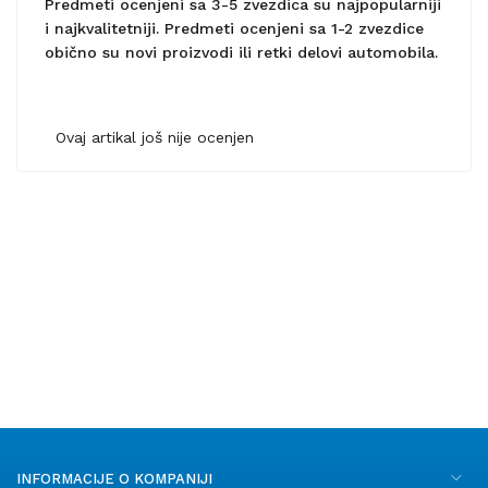
Predmeti ocenjeni sa 3-5 zvezdica su najpopularniji
i najkvalitetniji. Predmeti ocenjeni sa 1-2 zvezdice
obično su novi proizvodi ili retki delovi automobila.
Ovaj artikal još nije ocenjen
INFORMACIJE O KOMPANIJI