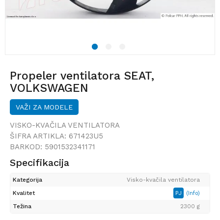
1
2
3
Propeler ventilatora SEAT,
VOLKSWAGEN
VAŽI ZA MODELE
VISKO-KVAČILA VENTILATORA
ŠIFRA ARTIKLA:
671423U5
BARKOD:
5901532341171
Specifikacija
Kategorija
Visko-kvačila ventilatora
Kvalitet
PJ
(Info)
Težina
2300 g