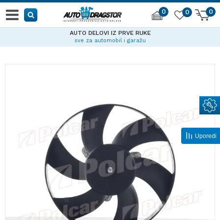
0
0
0
AUTO DELOVI IZ PRVE RUKE
sve za automobil i garažu
Uporedi