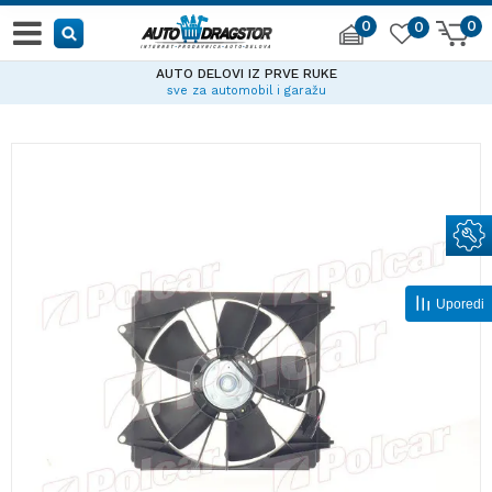
0
0
0
AUTO DELOVI IZ PRVE RUKE
sve za automobil i garažu
Uporedi