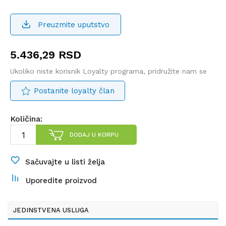
Preuzmite uputstvo
5.436,29
RSD
Ukoliko niste korisnik Loyalty programa, pridružite nam se
Postanite loyalty član
Količina:
DODAJ U KORPU
Sačuvajte u listi želja
Uporedite proizvod
JEDINSTVENA USLUGA