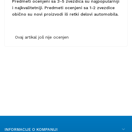
Predmeti ocenjeni sa 3-5 zvezdica su najpopularniji
i najkvalitetniji. Predmeti ocenjeni sa 1-2 zvezdice
obično su novi proizvodi ili retki delovi automobila.
Ovaj artikal još nije ocenjen
INFORMACIJE O KOMPANIJI