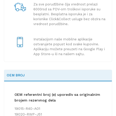
Za sve poruđžbine čija vrednost prelazi
6000rsd sa PDV-om troškovi isporuke su
besplatni. Besplatna isporuka je i za
korisnike Click&Collect usluge bez obzira na
vrednost porudžbine.
Instalacijom naše mobilne aplikacije
ostvarujete popust kod svake kupovine.
Aplikaciju možete preuzeti na Google Play i
App Store-u ili na našem sajtu.
OEM BROJ
OEM referentni broj (e) uporediv sa originalnim
brojem rezervnog dela
19015-R40-A01
19020-RWP-J51