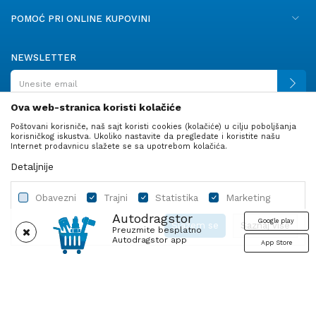
POMOĆ PRI ONLINE KUPOVINI
NEWSLETTER
Ova web-stranica koristi kolačiće
Poštovani korisniče, naš sajt koristi cookies (kolačiće) u cilju poboljšanja
PRATITE NAS
korisničkog iskustva. Ukoliko nastavite da pregledate i koristite našu
Internet prodavnicu slažete se sa upotrebom kolačića.
Detaljnije
Obavezni
Trajni
Statistika
Marketing
Autodragstor
Google play
Slažem se
Saznaj više
Preuzmite besplatno
Autodragstor app
App Store
Profil
Gume
Ulje i tečnosti
Autodelovi
Obavezni
Trajni
Statistika