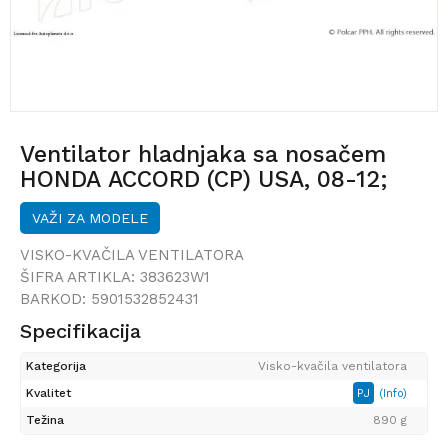
Ventilator hladnjaka sa nosačem
HONDA ACCORD (CP) USA, 08-12;
ACCORD (CU2), 08-16;
VAŽI ZA MODELE
VISKO-KVAČILA VENTILATORA
ŠIFRA ARTIKLA:
383623W1
BARKOD:
5901532852431
Specifikacija
Kategorija
Visko-kvačila ventilatora
Kvalitet
PJ
(Info)
Težina
890 g