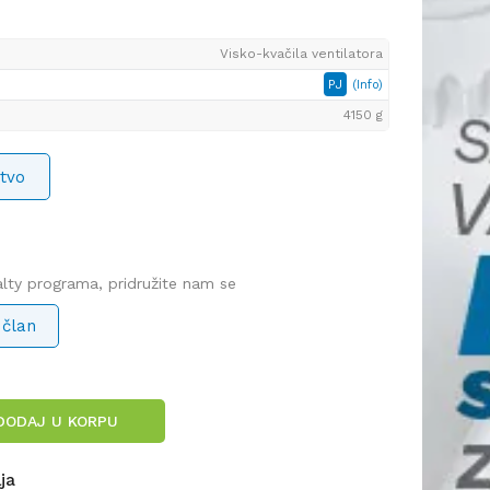
Visko-kvačila ventilatora
PJ
(Info)
4150 g
tvo
yalty programa, pridružite nam se
 član
DODAJ U KORPU
lja