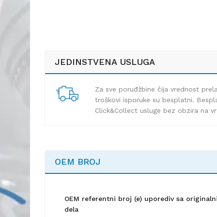
JEDINSTVENA USLUGA
Za sve poruđžbine čija vrednost pre
troškovi isporuke su besplatni. Bespla
Click&Collect usluge bez obzira na v
OEM BROJ
OEM referentni broj (e) uporediv sa origina
dela