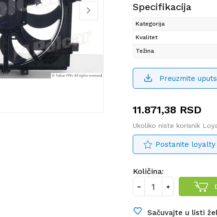
Specifikacija
Kategorija
Kvalitet
Težina
Preuzmite uputs
11.871,38
RSD
Ukoliko niste korisnik Lo
Postanite loyalty
Količina:
Sačuvajte u listi že