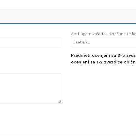
Anti-spam zaštita - izračunajte kol
Predmeti ocenjeni sa 3-5 zvezdi
ocenjeni sa 1-2 zvezdice obično