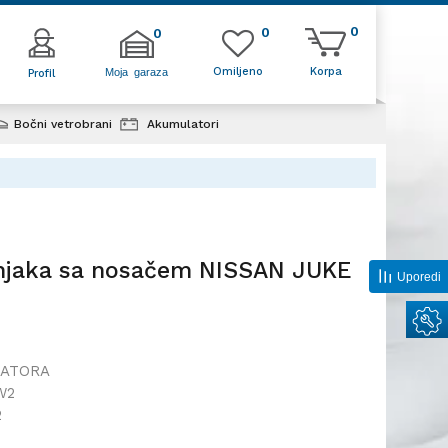
0
0
0
Omiljeno
Korpa
Moja garaza
Profil
Bočni vetrobrani
Akumulatori
r hladnjaka sa nosačem NISSAN
, 10-;
dnjaka sa nosačem NISSAN JUKE
Uporedi
LATORA
W2
2