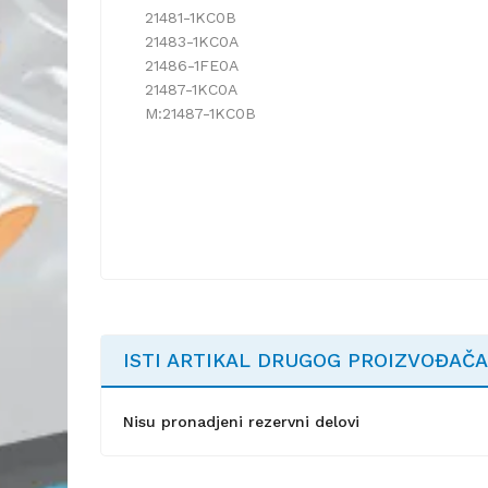
21481-1KC0B
21483-1KC0A
21486-1FE0A
21487-1KC0A
M:21487-1KC0B
ISTI ARTIKAL DRUGOG PROIZVOĐAČA
Nisu pronadjeni rezervni delovi