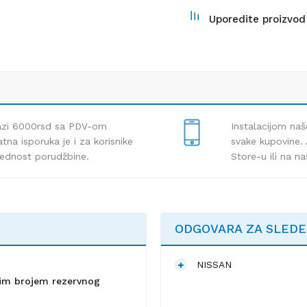
Uporedite proizvod
lazi 6000rsd sa PDV-om
Instalacijom naš
tna isporuka je i za korisnike
svake kupovine. 
rednost porudžbine.
Store-u ili na n
ODGOVARA ZA SLED
NISSAN
lnim brojem rezervnog