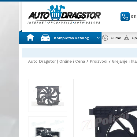
01
Kompletan katalog
Gume
Op
Auto Dragstor | Online i Cena
Proizvodi
Grejanje i hl