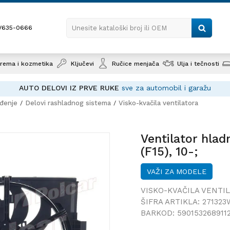
1/635-0666
Unesite kataloški broj ili OEM
rema i kozmetika
Ključevi
Ručice menjača
Ulja i tečnosti
AUTO DELOVI IZ PRVE RUKE
sve za automobil i garažu
ađenje
Delovi rashladnog sistema
Visko-kvačila ventilatora
Ventilato
JUKE (F15)
Ventilator hla
(F15), 10-;
VAŽI ZA MODELE
VISKO-KVAČILA VENTI
ŠIFRA ARTIKLA:
271323
BARKOD:
590153268911