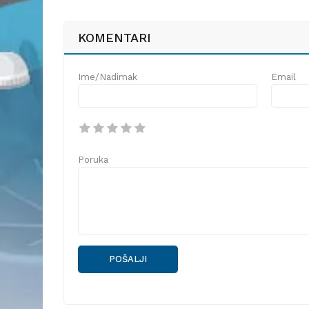
KOMENTARI
Ime/Nadimak
Email
Poruka
POŠALJI