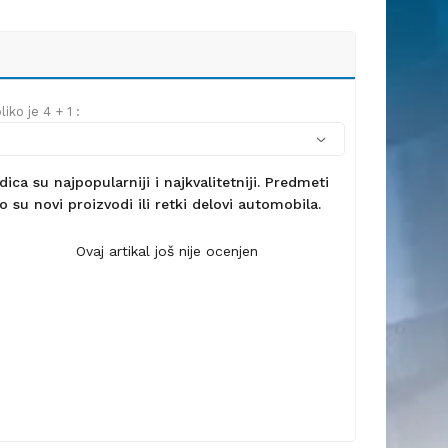
iko je 4 + 1 :
ca su najpopularniji i najkvalitetniji. Predmeti
 su novi proizvodi ili retki delovi automobila.
Ovaj artikal još nije ocenjen