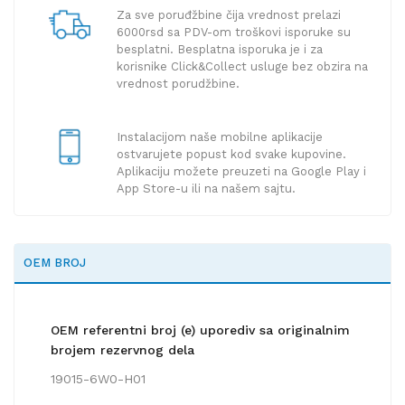
Za sve poruđžbine čija vrednost prelazi
6000rsd sa PDV-om troškovi isporuke su
besplatni. Besplatna isporuka je i za
korisnike Click&Collect usluge bez obzira na
vrednost porudžbine.
Instalacijom naše mobilne aplikacije
ostvarujete popust kod svake kupovine.
Aplikaciju možete preuzeti na Google Play i
App Store-u ili na našem sajtu.
OEM BROJ
OEM referentni broj (e) uporediv sa originalnim
brojem rezervnog dela
19015-6W0-H01