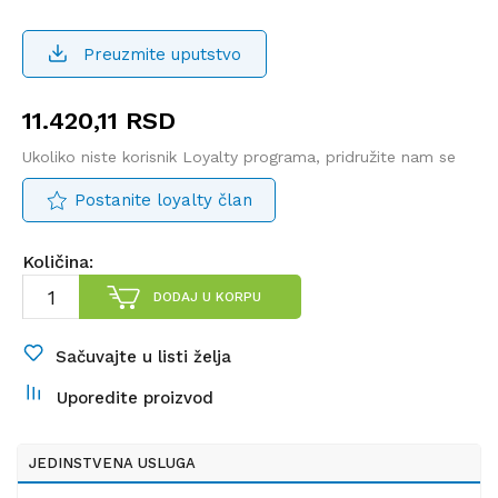
Preuzmite uputstvo
11.420,11
RSD
Ukoliko niste korisnik Loyalty programa, pridružite nam se
Postanite loyalty član
Količina:
DODAJ U KORPU
Sačuvajte u listi želja
Uporedite proizvod
JEDINSTVENA USLUGA