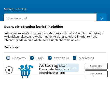
NEWSLETTER
Ova web-stranica koristi kolačiće
Poštovani korisniče, naš sajt koristi cookies (kolačiće) u cilju poboljšanja
PRATITE NAS
korisničkog iskustva. Ukoliko nastavite da pregledate i koristite našu
Internet prodavnicu slažete se sa upotrebom kolačića.
Detaljnije
Obavezni
Trajni
Statistika
Marketing
Autodragstor
Google play
Slažem se
Saznaj više
Preuzmite besplatno
Autodragstor app
App Store
Profil
Gume
Ulje i tečnosti
Autodelovi
Obavezni
Trajni
Statistika
Marketing
Nastojimo da budemo što precizniji u opisu proizvoda, prikazu slika i
Obavezni kolačići čine stranicu upotrebljivom omogućavanjem