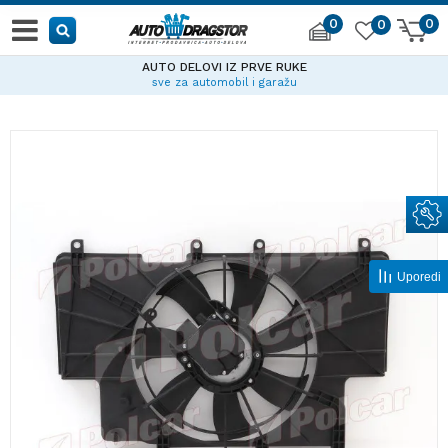
0
0
0
AUTO DELOVI IZ PRVE RUKE
sve za automobil i garažu
Uporedi