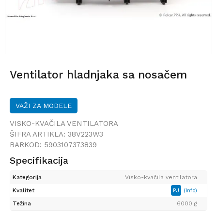
Ventilator hladnjaka sa nosačem
VAŽI ZA MODELE
VISKO-KVAČILA VENTILATORA
ŠIFRA ARTIKLA:
38V223W3
BARKOD:
5903107373839
Specifikacija
Kategorija
Visko-kvačila ventilatora
Kvalitet
PJ
(Info)
Težina
6000 g