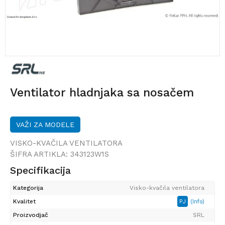
Ventilator hladnjaka sa nosačem
VAŽI ZA MODELE
VISKO-KVAČILA VENTILATORA
ŠIFRA ARTIKLA:
343123W1S
Specifikacija
Kategorija
Visko-kvačila ventilatora
Kvalitet
PJ
(Info)
Proizvodjač
SRL