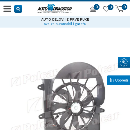
0
0
0
AUTO DELOVI IZ PRVE RUKE
sve za automobil i garažu
Uporedi