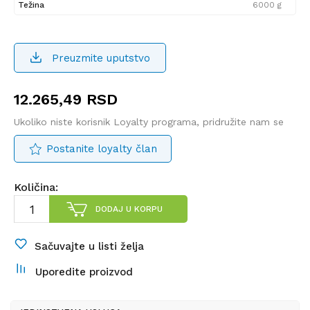
Težina
6000 g
Preuzmite uputstvo
12.265,49
RSD
Ukoliko niste korisnik Loyalty programa, pridružite nam se
Postanite loyalty član
Količina:
DODAJ U KORPU
Sačuvajte u listi želja
Uporedite proizvod