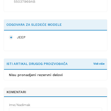
55037969AB
ODGOVARA ZA SLEDEĆE MODELE
JEEP
ISTI ARTIKAL DRUGOG PROIZVOĐAČA
Vidi više
Nisu pronadjeni rezervni delovi
KOMENTARI
Ime/Nadimak