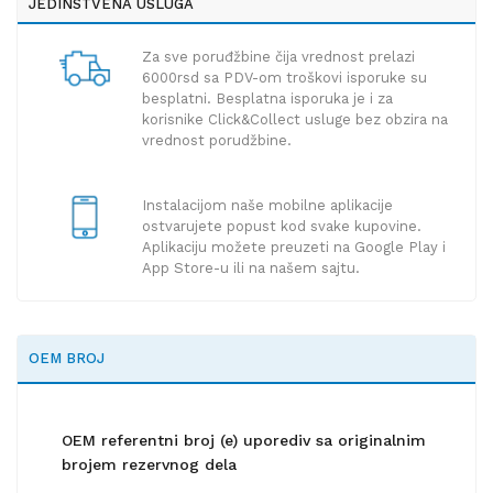
JEDINSTVENA USLUGA
Za sve poruđžbine čija vrednost prelazi
6000rsd sa PDV-om troškovi isporuke su
besplatni. Besplatna isporuka je i za
korisnike Click&Collect usluge bez obzira na
vrednost porudžbine.
Instalacijom naše mobilne aplikacije
ostvarujete popust kod svake kupovine.
Aplikaciju možete preuzeti na Google Play i
App Store-u ili na našem sajtu.
OEM BROJ
OEM referentni broj (e) uporediv sa originalnim
brojem rezervnog dela