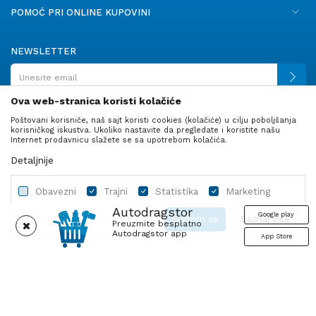
POMOĆ PRI ONLINE KUPOVINI
NEWSLETTER
Ova web-stranica koristi kolačiće
Poštovani korisniče, naš sajt koristi cookies (kolačiće) u cilju poboljšanja
PRATITE NAS
korisničkog iskustva. Ukoliko nastavite da pregledate i koristite našu
Internet prodavnicu slažete se sa upotrebom kolačića.
Detaljnije
Obavezni
Trajni
Statistika
Marketing
Autodragstor
Google play
Slažem se
Saznaj više
Preuzmite besplatno
Autodragstor app
App Store
Profil
Gume
Ulje i tečnosti
Autodelovi
Obavezni
Trajni
Statistika