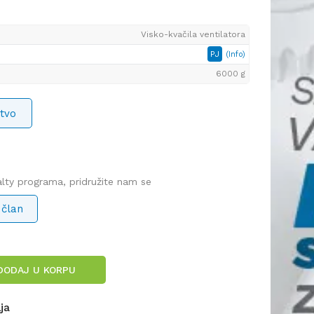
Visko-kvačila ventilatora
PJ
(Info)
6000 g
tvo
yalty programa, pridružite nam se
 član
DODAJ U KORPU
lja