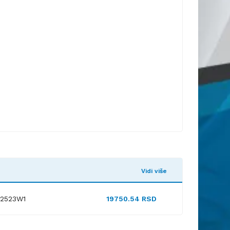
Vidi više
52523W1
19750.54 RSD