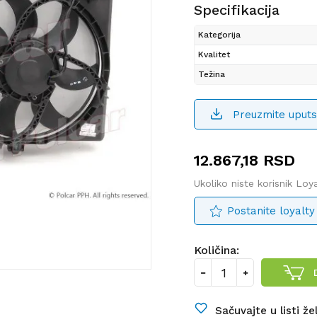
Specifikacija
Kategorija
Kvalitet
Težina
Preuzmite uputs
12.867,18
RSD
Ukoliko niste korisnik Lo
Postanite loyalty
Količina:
Sačuvajte u listi že