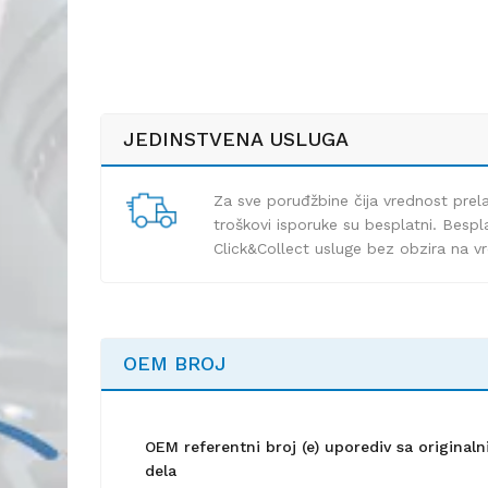
JEDINSTVENA USLUGA
Za sve poruđžbine čija vrednost pre
troškovi isporuke su besplatni. Bespla
Click&Collect usluge bez obzira na v
OEM BROJ
OEM referentni broj (e) uporediv sa origina
dela