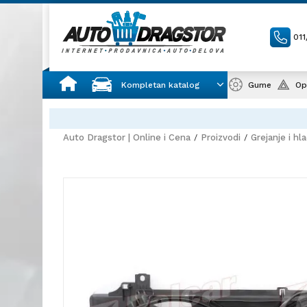
01
Kompletan katalog
Gume
Op
Auto Dragstor | Online i Cena
Proizvodi
Grejanje i hl