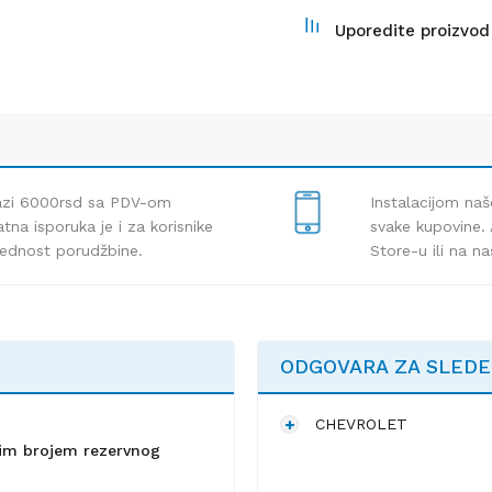
Uporedite proizvod
lazi 6000rsd sa PDV-om
Instalacijom naš
tna isporuka je i za korisnike
svake kupovine. 
rednost porudžbine.
Store-u ili na n
ODGOVARA ZA SLED
CHEVROLET
lnim brojem rezervnog