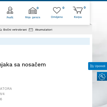
0
0
0
Omiljeno
Korpa
Moja garaza
Profil
Bočni vetrobrani
Akumulatori
r hladnjaka sa nosačem
dnjaka sa nosačem
Uporedi
LATORA
3W4
46