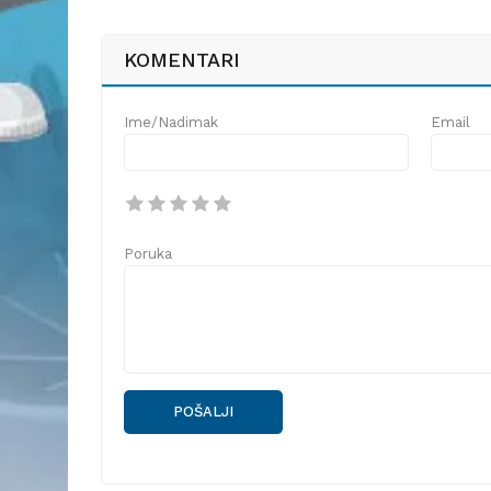
KOMENTARI
Ime/Nadimak
Email
Poruka
POŠALJI