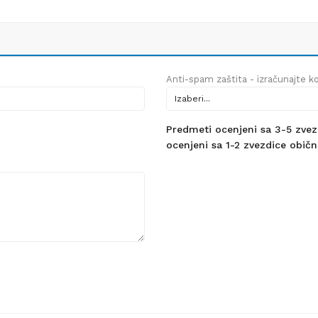
Anti-spam zaštita - izračunajte kol
Predmeti ocenjeni sa 3-5 zvezdi
ocenjeni sa 1-2 zvezdice obično