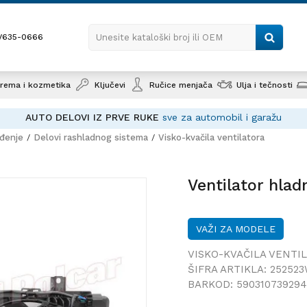
1/635-0666
Unesite kataloški broj ili OEM
rema i kozmetika
Ključevi
Ručice menjača
Ulja i tečnosti
AUTO DELOVI IZ PRVE RUKE
sve za automobil i garažu
ađenje
Delovi rashladnog sistema
Visko-kvačila ventilatora
Ventilato
Ventilator hla
VAŽI ZA MODELE
VISKO-KVAČILA VENTI
ŠIFRA ARTIKLA:
25252
BARKOD:
59031073929