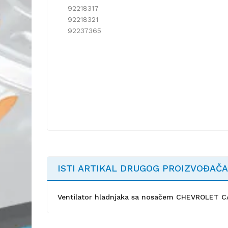
92218317
92218321
92237365
ISTI ARTIKAL DRUGOG PROIZVOĐAČA
Ventilator hladnjaka sa nosačem CHEVROLET C