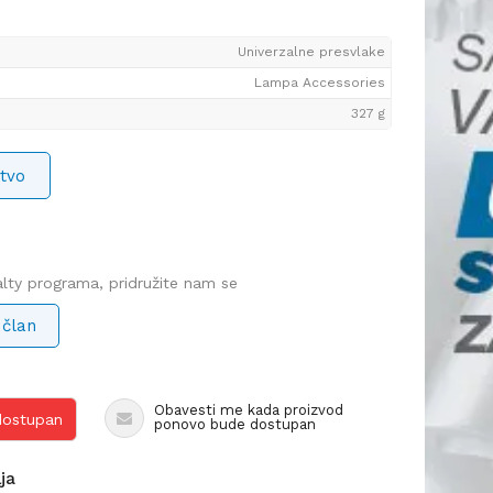
Univerzalne presvlake
Lampa Accessories
327 g
tvo
yalty programa, pridružite nam se
 član
Obavesti me kada proizvod
 dostupan
ponovo bude dostupan
lja