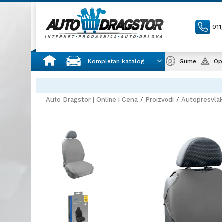
01
Kompletan katalog
Gume
Op
Auto Dragstor | Online i Cena
Proizvodi
Autopresvla