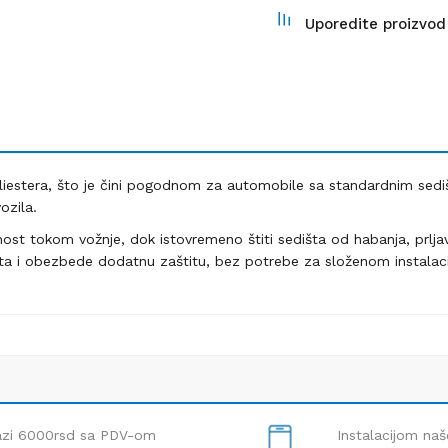
Uporedite proizvod
liestera, što je čini pogodnom za automobile sa standardnim sediš
ozila.
ost tokom vožnje, dok istovremeno štiti sedišta od habanja, prljavš
išta i obezbede dodatnu zaštitu, bez potrebe za složenom instalac
lazi 6000rsd sa PDV-om
Instalacijom naš