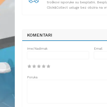
troškovi isporuke su besplatni. Bespla
Click&Collect usluge bez obzira na v
KOMENTARI
Ime/Nadimak
Email
Poruka