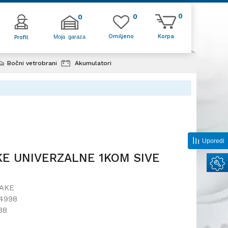
0
0
0
Omiljeno
Korpa
Moja garaza
Profil
Bočni vetrobrani
Akumulatori
 UNIVERZALNE 1KOM
Uporedi
E UNIVERZALNE 1KOM SIVE
AKE
4998
88