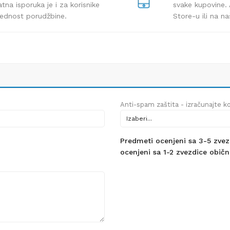
tna isporuka je i za korisnike
svake kupovine. 
rednost porudžbine.
Store-u ili na n
Anti-spam zaštita - izračunajte kol
Predmeti ocenjeni sa 3-5 zvezdi
ocenjeni sa 1-2 zvezdice obično