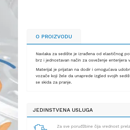
O PROIZVODU
Navlaka za sedište je izrađena od elastičnog po
brz i jednostavan način za osveženje enterijera v
Materijal je prijatan na dodir i omogućava udobn
vozače koji žele da unaprede izgled svojih sed
se skida za pranje.
JEDINSTVENA USLUGA
Za sve poruđžbine čija vrednost pre