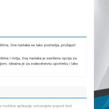
tima. Ova navlaka se lako postavlja, pružajući
tine i mrlja. Ova navlaka je savršena opcija za
ijom. Idealna je za svakodnevnu upotrebu i lako
e mobilne aplikacije ostvarujete popust kod