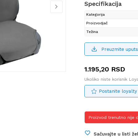
Specifikacija
Kategorija
Proizvodjač
Težina
Preuzmite uputs
1.195,20
RSD
Ukoliko niste korisnik Lo
Postanite loyalty
Proizvod trenutno nije
Sačuvajte u listi že