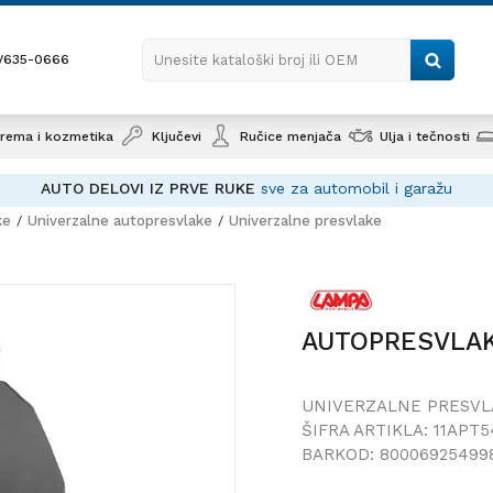
1/635-0666
Unesite kataloški broj ili OEM
rema i kozmetika
Ključevi
Ručice menjača
Ulja i tečnosti
AUTO DELOVI IZ PRVE RUKE
sve za automobil i garažu
ke
Univerzalne autopresvlake
Univerzalne presvlake
AUTOPRESVLAKE
SIVE
AUTOPRESVLAK
UNIVERZALNE PRESVL
ŠIFRA ARTIKLA:
11APT5
BARKOD:
80006925499