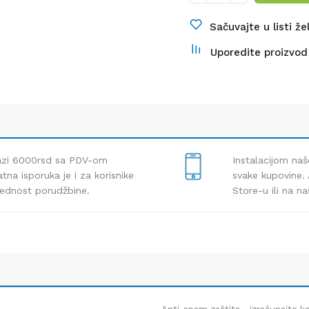
Sačuvajte u listi že
Uporedite proizvod
lazi 6000rsd sa PDV-om
Instalacijom naš
tna isporuka je i za korisnike
svake kupovine. 
rednost porudžbine.
Store-u ili na n