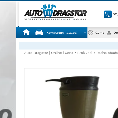
01
Kompletan katalog
Gume
Op
Auto Dragstor | Online i Cena
Proizvodi
Radna obuća