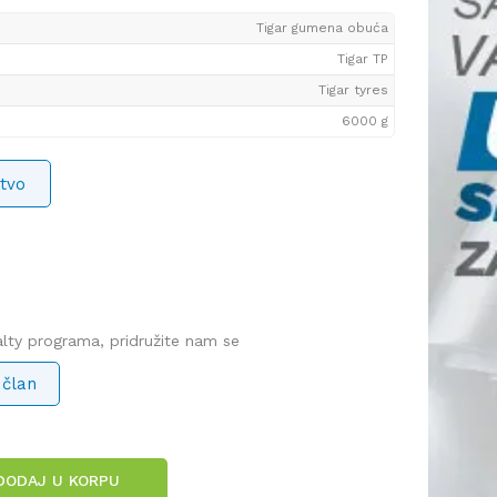
Tigar gumena obuća
Tigar TP
Tigar tyres
6000 g
tvo
yalty programa, pridružite nam se
 član
DODAJ U KORPU