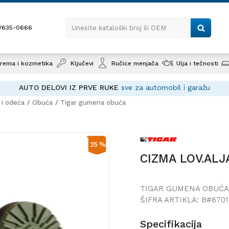
1/635-0666
Unesite kataloški broj ili OEM
rema i kozmetika
Ključevi
Ručice menjača
Ulja i tečnosti
AUTO DELOVI IZ PRVE RUKE
sve za automobil i garažu
 i odeća
Obuća
Tigar gumena obuća
CIZMA LOV.ALJASKA 41 93014
25
%
CIZMA LOV.ALJ
TIGAR GUMENA OBUĆA
ŠIFRA ARTIKLA:
B#6701
Specifikacija