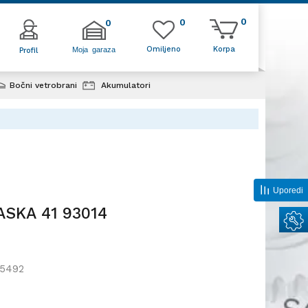
0
0
0
Omiljeno
Korpa
Moja garaza
Profil
Bočni vetrobrani
Akumulatori
Uporedi
ASKA 41 93014
5492