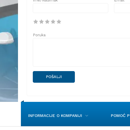
Ime/Nadimak
Email
Poruka
POŠALJI
INFORMACIJE O KOMPANIJI
POMOĆ PR