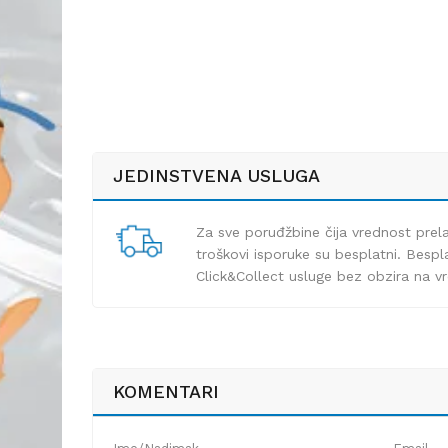
JEDINSTVENA USLUGA
Za sve poruđžbine čija vrednost pre
troškovi isporuke su besplatni. Bespla
Click&Collect usluge bez obzira na v
KOMENTARI