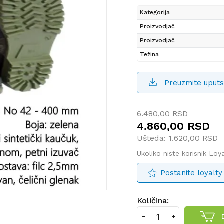
Kategorija
Proizvodjač
Proizvodjač
Težina
Preuzmite uputs
6.480,00
RSD
4.860,00
RSD
Ušteda:
1.620,00
RSD
Ukoliko niste korisnik Lo
Postanite loyalty
Količina: