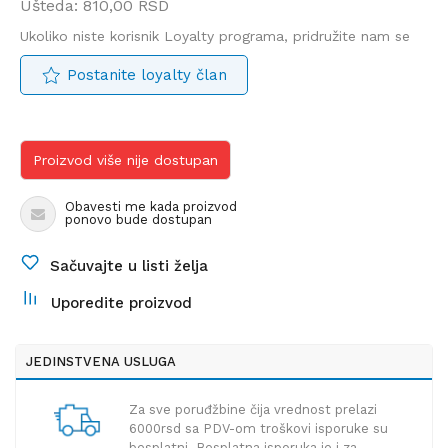
Ušteda:
810,00
RSD
Ukoliko niste korisnik Loyalty programa, pridružite nam se
Postanite loyalty član
Proizvod više nije dostupan
Obavesti me kada proizvod
ponovo bude dostupan
Sačuvajte u listi želja
Uporedite proizvod
JEDINSTVENA USLUGA
Za sve poruđžbine čija vrednost prelazi
6000rsd sa PDV-om troškovi isporuke su
besplatni. Besplatna isporuka je i za