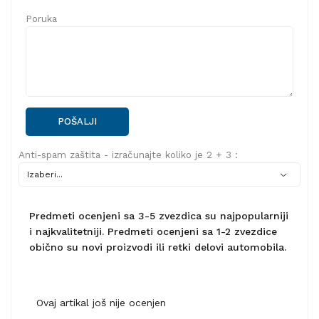
Poruka
POŠALJI
Anti-spam zaštita - izračunajte koliko je 2 + 3 :
Predmeti ocenjeni sa 3-5 zvezdica su najpopularniji
i najkvalitetniji. Predmeti ocenjeni sa 1-2 zvezdice
obično su novi proizvodi ili retki delovi automobila.
Ovaj artikal još nije ocenjen