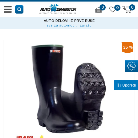
0
0
0
AUTO DELOVI IZ PRVE RUKE
sve za automobil i garažu
25
%
Uporedi