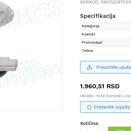
BARKOD:
590153287451
Specifikacija
Kategorija
Kvalitet
Proizvodjač
Težina
Preuzmite uputs
1.960,51
RSD
Ukoliko niste korisnik Lo
Postanite loyalty
Količina: