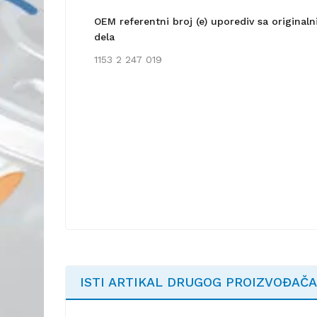
OEM referentni broj (e) uporediv sa origina
dela
1153 2 247 019
ISTI ARTIKAL DRUGOG PROIZVOĐAČA