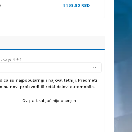
5
4458.80 RSD
iko je 4 + 1 :
ca su najpopularniji i najkvalitetniji. Predmeti
 su novi proizvodi ili retki delovi automobila.
Ovaj artikal još nije ocenjen