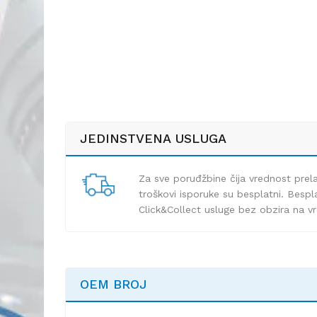
JEDINSTVENA USLUGA
Za sve poruđžbine čija vrednost pre
troškovi isporuke su besplatni. Bespla
Click&Collect usluge bez obzira na v
OEM BROJ