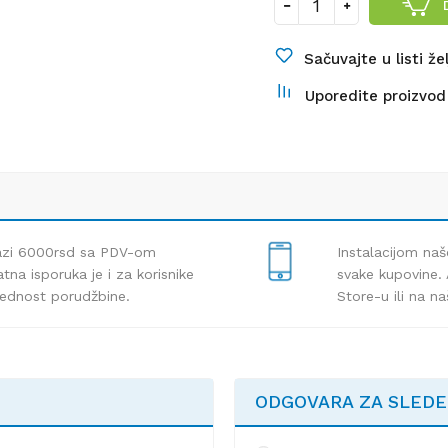
Sačuvajte u listi že
Uporedite proizvod
lazi 6000rsd sa PDV-om
Instalacijom naš
tna isporuka je i za korisnike
svake kupovine. 
rednost porudžbine.
Store-u ili na n
ODGOVARA ZA SLED