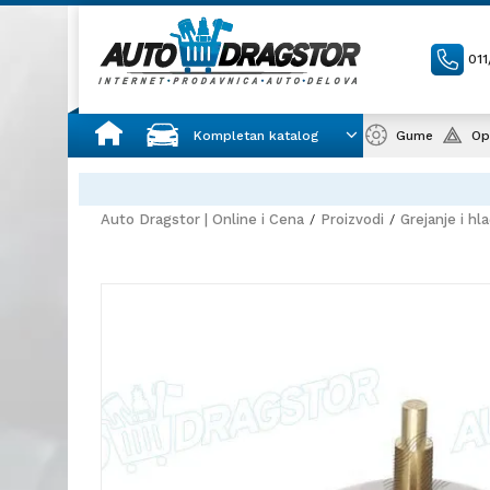
01
Kompletan katalog
Gume
Op
Auto Dragstor | Online i Cena
Proizvodi
Grejanje i hl