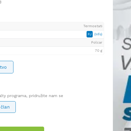
8
Termostati
PJ
(Info)
Polcar
70 g
tvo
yalty programa, pridružite nam se
 član