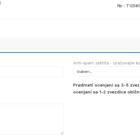
;
№ : TI258
Anti-spam zaštita - izračunajte kol
Predmeti ocenjeni sa 3-5 zvezdi
ocenjeni sa 1-2 zvezdice obično