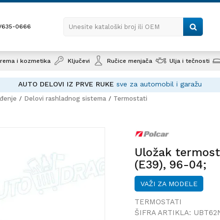
1/635-0666
Unesite kataloški broj ili OEM
rema i kozmetika
Ključevi
Ručice menjača
Ulja i tečnosti
AUTO DELOVI IZ PRVE RUKE
sve za automobil i garažu
ađenje
Delovi rashladnog sistema
Termostati
Uložak termostata BMW 
5 (E39), 96-04;
Uložak termost
(E39), 96-04;
VAŽI ZA MODELE
TERMOSTATI
ŠIFRA ARTIKLA:
UBT62