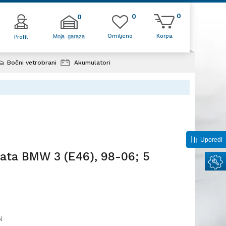
0
0
0
Omiljeno
Korpa
Moja garaza
Profil
Bočni vetrobrani
Akumulatori
3 (E46), 98-06;
Uporedi
ata BMW 3 (E46), 98-06; 5
N