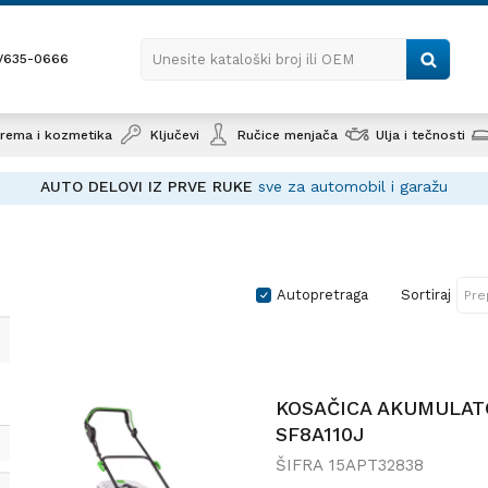
1/635-0666
Unesite kataloški broj ili OEM
rema i kozmetika
Ključevi
Ručice menjača
Ulja i tečnosti
AUTO DELOVI IZ PRVE RUKE
sve za automobil i garažu
Autopretraga
Sortiraj
KOSAČICA AKUMULAT
SF8A110J
ŠIFRA
15APT32838