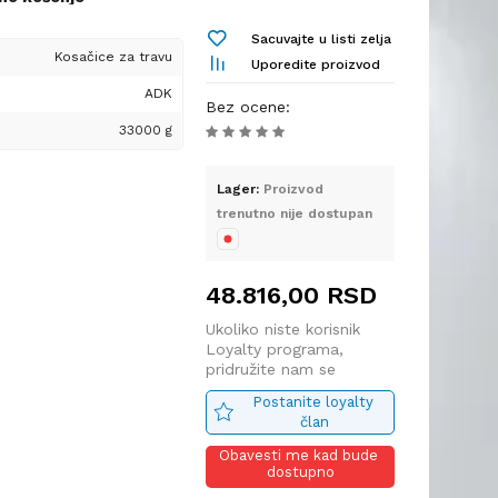
ravnjake i domaćinstva
i efikasan alat za
ja visine jednim
Sacuvajte u listi zelja
ovršina, ADK
Kosačice za travu
Uporedite proizvod
za vas. Ova robusna
ujući čeličnom telu
ADK
 je zahtevnim
Bez ocene
:
 startom i dugim radnim
mpromise kada je u
33000 g
ja.
Lager:
Proizvod
trenutno nije dostupan
a 224 cm³
o/min
48.816,00
RSD
ission)
dna – bez potrebe za
Ukoliko niste korisnik
Loyalty programa,
pridružite nam se
)
jednom ručicom – 8
Postanite loyalty 
do 80 mm
član
ivo: 1,4 L
Obavesti me kad bude 
e: 0,6 L
dostupno