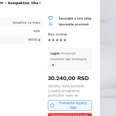
V – Kompaktna, tiha i
e
avnjake, ova
Sacuvajte u listi zelja
mbinuje snagu,
Kosačice za travu
Uporedite proizvod
. Zahvaljujući motoru
ADK
V baterije (ukupno 40V),
Bez ocene
:
rmanse uz minimalno
16000 g
Lager:
Proizvod
trenutno nije dostupan
pno 40V)
kica (brushless) – tiši
30.240,00
RSD
erećenja: 3300 obrtaja u
Ukoliko niste korisnik
: 370 mm
Loyalty programa,
pridružite nam se
5 litara
 6 pozicija
Postanite loyalty 
 do 75 mm
član
Obavesti me kad bude 