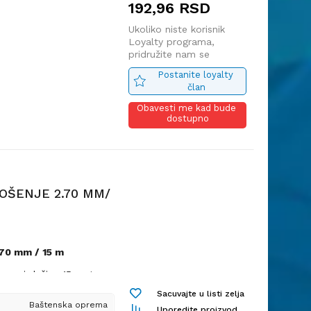
192,96
RSD
ava trimera na tržištu
otrajna
Ukoliko niste korisnik
Loyalty programa,
pridružite nam se
vnije radove u dvorištu
Postanite loyalty 
i korov
član
rimera
Obavesti me kad bude 
teta
dostupno
otrebu u baštama,
a i ivica gde
u da priđu.
OŠENJE 2.70 MM/
,70 mm / 15 m
0 mm
i dužine 15 metara
e i zahtevnije radove u
Sacuvajte u listi zelja
a. Pogodna je za
Baštenska oprema
Uporedite proizvod