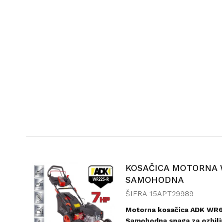
efikasno održavanje vašeg tr
Tehnička specifikacija:
•
Motor:
Briggs & Stratton 4
•
Radni broj obrtaja:
2800–
•
Širina košnje:
20" (510 mm
•
Visina košnje:
25–75 mm, 5
(jedna ručica)
•
Način upravljanja:
Ručno g
•
Tip oštrice:
Jednostruka, 
•
Vrsta postolja:
Čelično kuć
izdržljivost
•
Točkovi:
Prednji i zadnji 7
•
Funkcije:
• Bočno izbacivanje
KOSAČICA MOTORNA 
• Malčiranje
SAMOHODNA
Dodatne prednosti:
ŠIFRA
15APT29989
• Laka za manevrisanje i tran
Motorna kosačica ADK WR6
kg
)
Samohodna snaga za ozbilj