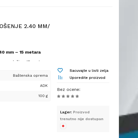
ako upravljanje
OŠENJE 2.40 MM/
platno + PVC),
,40 mm – 15 metara
iranje i bočno izbacivanje
zaključavanje ručke,
40 mm
dužine
15 metara
 priključak za crevo za
a motornim i
Sacuvajte u listi zelja
kosačicama. Idealna je
Baštenska oprema
Uporedite proizvod
kog rastinja u
 se razlikovati u
ADK
Bez ocene
:
100 g
K?
e i veće površine (do
Lager:
Proizvod
trenutno nije dostupan
a pucanje i habanje
gu i olakšava rad
etvrtasta (u zavisnosti
isine košenja
enja, više efikasnost