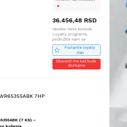
avnjaka.
36.456,48
RSD
50E, 125cc
Ukoliko niste korisnik
3000 RPM
Loyalty programa,
)
pridružite nam se
 pozicija podešavanja
Postanite loyalty 
član
uranje
Obavesti me kad bude 
sa kočnicom
dostupno
ište – izuzetna
” (180 mm), sa ležajevima
WR65355ABK 7HP
sport (
težina cca 30
5355ABK (7 KS) –
no košenje