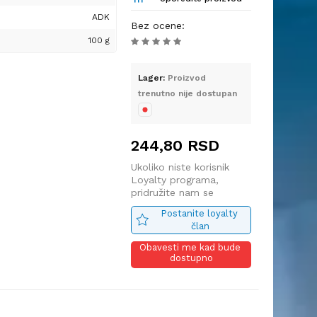
voćnjacima, vinogradima
ADK
a sa gušćim rastinjem i
Bez ocene
:
100 g
Lager:
Proizvod
trenutno nije dostupan
 najlon otporan na
244,80
RSD
etvrtasta (u zavisnosti
Ukoliko niste korisnik
ećini standardnih glava
Loyalty programa,
pridružite nam se
Postanite loyalty 
član
ve čak i kroz gušću travu
Obavesti me kad bude 
dostupno
vek trajanja
u i intenzivniju