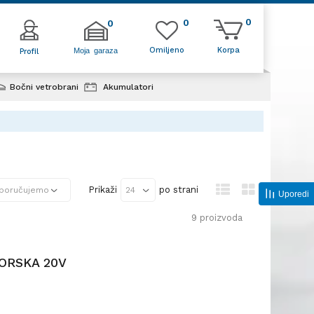
0
0
0
Omiljeno
Korpa
Moja garaza
Profil
Bočni vetrobrani
Akumulatori
Prikaži
po strani
Uporedi
9
proizvoda
ORSKA 20V