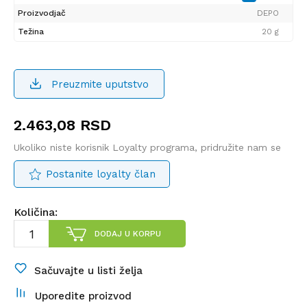
Proizvodjač
DEPO
Težina
20 g
Preuzmite uputstvo
2.463,08
RSD
Ukoliko niste korisnik Loyalty programa, pridružite nam se
Postanite loyalty član
Količina:
DODAJ U KORPU
Sačuvajte u listi želja
Uporedite proizvod