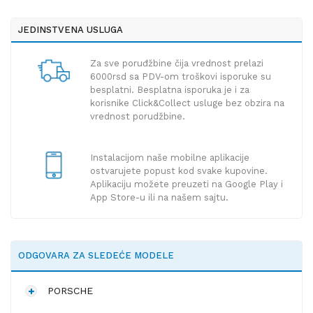
JEDINSTVENA USLUGA
Za sve poruđžbine čija vrednost prelazi
6000rsd sa PDV-om troškovi isporuke su
besplatni. Besplatna isporuka je i za
korisnike Click&Collect usluge bez obzira na
vrednost porudžbine.
Instalacijom naše mobilne aplikacije
ostvarujete popust kod svake kupovine.
Aplikaciju možete preuzeti na Google Play i
App Store-u ili na našem sajtu.
ODGOVARA ZA SLEDEĆE MODELE
PORSCHE