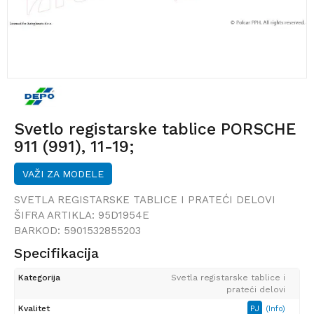
Svetlo registarske tablice PORSCHE
911 (991), 11-19;
VAŽI ZA MODELE
SVETLA REGISTARSKE TABLICE I PRATEĆI DELOVI
ŠIFRA ARTIKLA:
95D1954E
BARKOD:
5901532855203
Specifikacija
Kategorija
Svetla registarske tablice i
prateći delovi
Kvalitet
PJ
(Info)