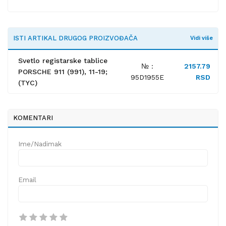
ISTI ARTIKAL DRUGOG PROIZVOĐAČA
Vidi više
Svetlo registarske tablice
№ :
2157.79
PORSCHE 911 (991), 11-19;
95D1955E
RSD
(TYC)
KOMENTARI
Ime/Nadimak
Email