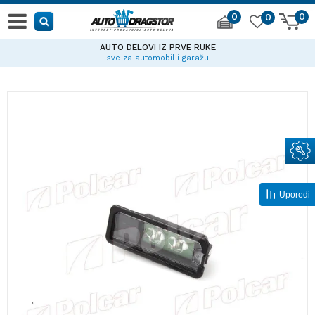
0
0
0
AUTO DELOVI IZ PRVE RUKE
sve za automobil i garažu
Uporedi