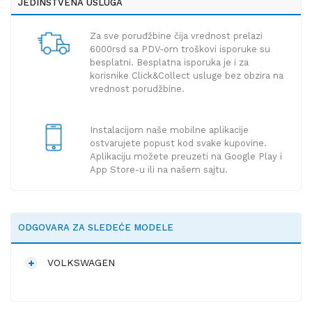
JEDINSTVENA USLUGA
Za sve poruđžbine čija vrednost prelazi
6000rsd sa PDV-om troškovi isporuke su
besplatni. Besplatna isporuka je i za
korisnike Click&Collect usluge bez obzira na
vrednost porudžbine.
Instalacijom naše mobilne aplikacije
ostvarujete popust kod svake kupovine.
Aplikaciju možete preuzeti na Google Play i
App Store-u ili na našem sajtu.
ODGOVARA ZA SLEDEĆE MODELE
VOLKSWAGEN