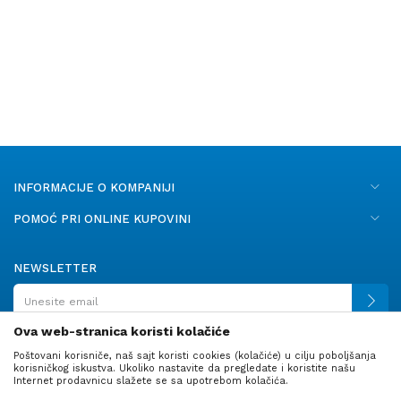
INFORMACIJE O KOMPANIJI
POMOĆ PRI ONLINE KUPOVINI
NEWSLETTER
Ova web-stranica koristi kolačiće
Poštovani korisniče, naš sajt koristi cookies (kolačiće) u cilju poboljšanja
PRATITE NAS
korisničkog iskustva. Ukoliko nastavite da pregledate i koristite našu
Internet prodavnicu slažete se sa upotrebom kolačića.