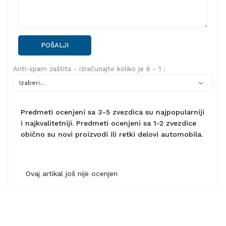
POŠALJI
Anti-spam zaštita - izračunajte koliko je 6 - 1 :
Predmeti ocenjeni sa 3-5 zvezdica su najpopularniji
i najkvalitetniji. Predmeti ocenjeni sa 1-2 zvezdice
obično su novi proizvodi ili retki delovi automobila.
Ovaj artikal još nije ocenjen