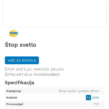
Štop svetlo
VAŽI ZA MODELE
ŠTOP SVETLA I PRATEĆI DELOVI
ŠIFRA ARTIKLA:
RHD95N1880E
Specifikacija
Kategorija
Štop svetla i prateći delovi
Kvalitet
PJ
(Info)
Proizvodjač
TYC