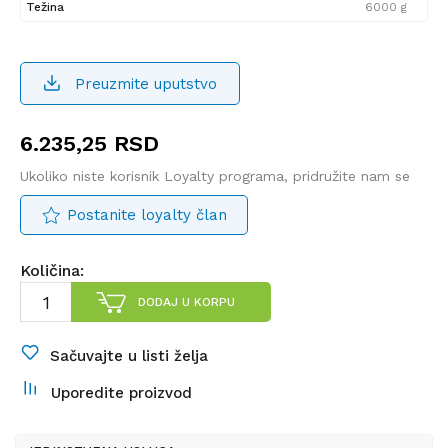
Težina
6000 g
Preuzmite uputstvo
6.235,25
RSD
Ukoliko niste korisnik Loyalty programa, pridružite nam se
Postanite loyalty član
Količina:
DODAJ U KORPU
Sačuvajte u listi želja
Uporedite proizvod