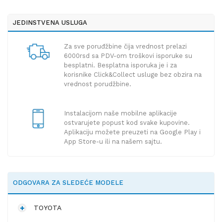
JEDINSTVENA USLUGA
Za sve poruđžbine čija vrednost prelazi
6000rsd sa PDV-om troškovi isporuke su
besplatni. Besplatna isporuka je i za
korisnike Click&Collect usluge bez obzira na
vrednost porudžbine.
Instalacijom naše mobilne aplikacije
ostvarujete popust kod svake kupovine.
Aplikaciju možete preuzeti na Google Play i
App Store-u ili na našem sajtu.
ODGOVARA ZA SLEDEĆE MODELE
TOYOTA