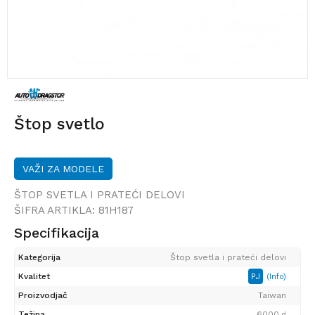
Štop svetlo
VAŽI ZA MODELE
ŠTOP SVETLA I PRATEĆI DELOVI
ŠIFRA ARTIKLA:
81H187
Specifikacija
Kategorija
Štop svetla i prateći delovi
Kvalitet
PJ
(Info)
Proizvodjač
Taiwan
Težina
6000 g