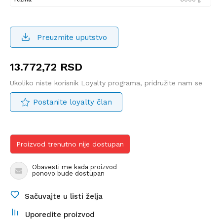
Preuzmite uputstvo
13.772,72
RSD
Ukoliko niste korisnik Loyalty programa, pridružite nam se
Postanite loyalty član
Proizvod trenutno nije dostupan
Obavesti me kada proizvod
ponovo bude dostupan
Sačuvajte u listi želja
Uporedite proizvod