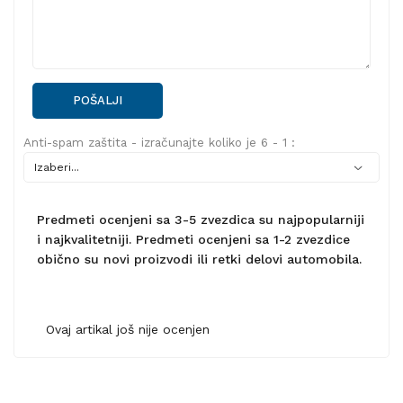
POŠALJI
Anti-spam zaštita - izračunajte koliko je 6 - 1 :
Predmeti ocenjeni sa 3-5 zvezdica su najpopularniji
i najkvalitetniji. Predmeti ocenjeni sa 1-2 zvezdice
obično su novi proizvodi ili retki delovi automobila.
Ovaj artikal još nije ocenjen