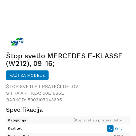
Štop svetlo MERCEDES E-KLASSE
(W212), 09-16;
VAŽI ZA MODELE
ŠTOP SVETLA I PRATEĆI DELOVI
ŠIFRA ARTIKLA:
50E1886E
BARKOD:
5903107043695
Specifikacija
Kategorija
Štop svetla i prateći delovi
Kvalitet
PJ
(Info)