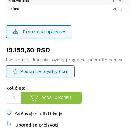
Proizvodjač
DEPO
Težina
2110 g
Preuzmite uputstvo
19.159,60
RSD
Ukoliko niste korisnik Loyalty programa, pridružite nam se
Postanite loyalty član
Količina:
DODAJ U KORPU
Sačuvajte u listi želja
Uporedite proizvod