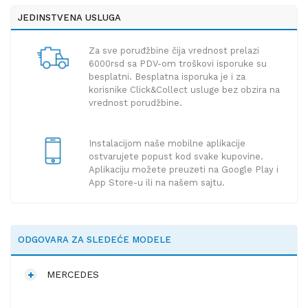
JEDINSTVENA USLUGA
Za sve poruđžbine čija vrednost prelazi
6000rsd sa PDV-om troškovi isporuke su
besplatni. Besplatna isporuka je i za
korisnike Click&Collect usluge bez obzira na
vrednost porudžbine.
Instalacijom naše mobilne aplikacije
ostvarujete popust kod svake kupovine.
Aplikaciju možete preuzeti na Google Play i
App Store-u ili na našem sajtu.
ODGOVARA ZA SLEDEĆE MODELE
MERCEDES