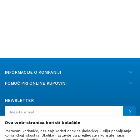
INFORMACIJE O KOMPANIJI
POMOĆ PRI ONLINE KUPOVINI
NEWSLETTER
Ova web-stranica koristi kolačiće
Poštovani korisniče, naš sajt koristi cookies (kolačiće) u cilju poboljšanja
PRATITE NAS
korisničkog iskustva. Ukoliko nastavite da pregledate i koristite našu
Internet prodavnicu slažete se sa upotrebom kolačića.