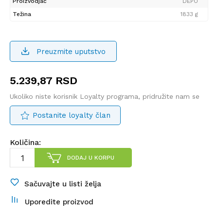
Proizvodjač
DEPO
Težina
1833 g
Preuzmite uputstvo
5.239,87
RSD
Ukoliko niste korisnik Loyalty programa, pridružite nam se
Postanite loyalty član
Količina:
DODAJ U KORPU
Sačuvajte u listi želja
Uporedite proizvod