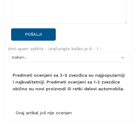
POŠALJI
Anti-spam zaštita - izračunajte koliko je 6 - 1 :
Predmeti ocenjeni sa 3-5 zvezdica su najpopularniji
i najkvalitetniji. Predmeti ocenjeni sa 1-2 zvezdice
obično su novi proizvodi ili retki delovi automobila.
Ovaj artikal još nije ocenjen