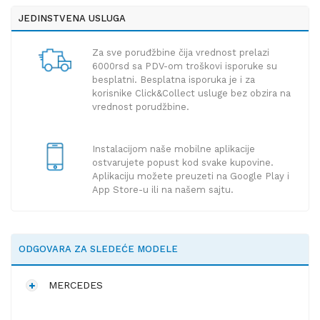
JEDINSTVENA USLUGA
Za sve poruđžbine čija vrednost prelazi
6000rsd sa PDV-om troškovi isporuke su
besplatni. Besplatna isporuka je i za
korisnike Click&Collect usluge bez obzira na
vrednost porudžbine.
Instalacijom naše mobilne aplikacije
ostvarujete popust kod svake kupovine.
Aplikaciju možete preuzeti na Google Play i
App Store-u ili na našem sajtu.
ODGOVARA ZA SLEDEĆE MODELE
MERCEDES