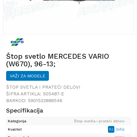
Štop svetlo MERCEDES VARIO
(W670), 96-13;
VAŽI ZA MODELE
ŠTOP SVETLA I PRATEĆI DELOVI
ŠIFRA ARTIKLA:
505487-E
BARKOD:
5901532888546
Specifikacija
Kategorija
Štop svetla i prateći delovi
Kvalitet
PJ
(Info)