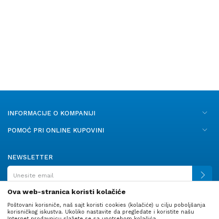
INFORMACIJE O KOMPANIJI
POMOĆ PRI ONLINE KUPOVINI
NEWSLETTER
Ova web-stranica koristi kolačiće
Poštovani korisniče, naš sajt koristi cookies (kolačiće) u cilju poboljšanja
PRATITE NAS
korisničkog iskustva. Ukoliko nastavite da pregledate i koristite našu
Internet prodavnicu slažete se sa upotrebom kolačića.