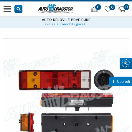
0
0
0
AUTO DELOVI IZ PRVE RUKE
sve za automobil i garažu
Uporedi