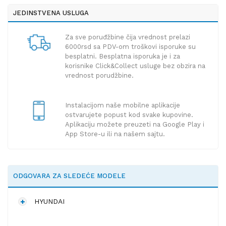
JEDINSTVENA USLUGA
Za sve poruđžbine čija vrednost prelazi
6000rsd sa PDV-om troškovi isporuke su
besplatni. Besplatna isporuka je i za
korisnike Click&Collect usluge bez obzira na
vrednost porudžbine.
Instalacijom naše mobilne aplikacije
ostvarujete popust kod svake kupovine.
Aplikaciju možete preuzeti na Google Play i
App Store-u ili na našem sajtu.
ODGOVARA ZA SLEDEĆE MODELE
HYUNDAI