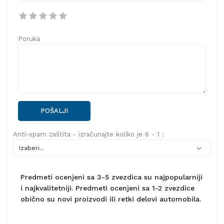
Poruka
POŠALJI
Anti-spam zaštita - izračunajte koliko je 6 - 1 :
Predmeti ocenjeni sa 3-5 zvezdica su najpopularniji
i najkvalitetniji. Predmeti ocenjeni sa 1-2 zvezdice
obično su novi proizvodi ili retki delovi automobila.