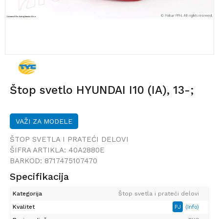
Štop svetlo HYUNDAI I10 (IA), 13-;
VAŽI ZA MODELE
ŠTOP SVETLA I PRATEĆI DELOVI
ŠIFRA ARTIKLA:
40A2880E
BARKOD:
8717475107470
Specifikacija
Kategorija
Štop svetla i prateći delovi
Kvalitet
PJ
(Info)