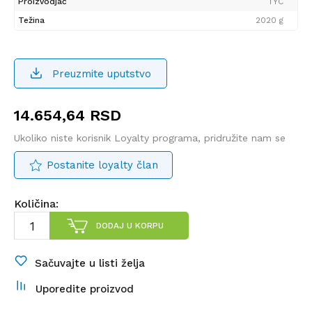
Proizvodjač
TYC
Težina
2020 g
Preuzmite uputstvo
14.654,64
RSD
Ukoliko niste korisnik Loyalty programa, pridružite nam se
Postanite loyalty član
Količina:
DODAJ U KORPU
Sačuvajte u listi želja
Uporedite proizvod