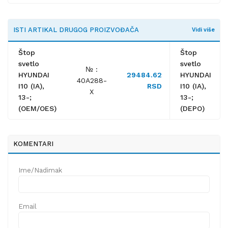
ISTI ARTIKAL DRUGOG PROIZVOĐAČA
Vidi više
Štop
Štop
svetlo
svetlo
№ :
HYUNDAI
29484.62
HYUNDAI
40A288-
I10 (IA),
RSD
I10 (IA),
X
13-;
13-;
(OEM/OES)
(DEPO)
KOMENTARI
Ime/Nadimak
Email