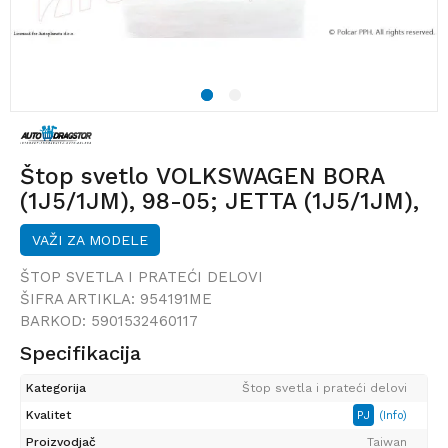
1
2
Štop svetlo VOLKSWAGEN BORA
(1J5/1JM), 98-05; JETTA (1J5/1JM),
98-05;
VAŽI ZA MODELE
ŠTOP SVETLA I PRATEĆI DELOVI
ŠIFRA ARTIKLA:
954191ME
BARKOD:
5901532460117
Specifikacija
Kategorija
Štop svetla i prateći delovi
Kvalitet
PJ
(Info)
Proizvodjač
Taiwan