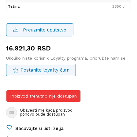
Težina
2650 g
Preuzmite uputstvo
16.921,30
RSD
Ukoliko niste korisnik Loyalty programa, pridružite nam se
Postanite loyalty član
Proizvod trenutno nije dostupan
Obavesti me kada proizvod
ponovo bude dostupan
Sačuvajte u listi želja