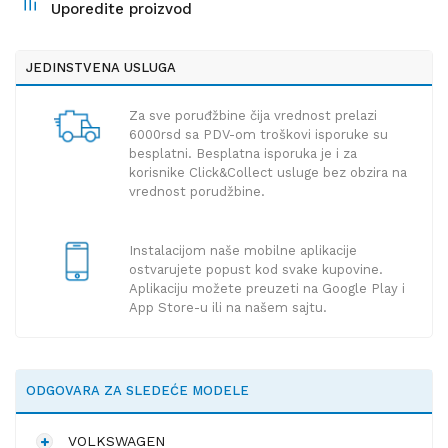
Uporedite proizvod
JEDINSTVENA USLUGA
Za sve poruđžbine čija vrednost prelazi
6000rsd sa PDV-om troškovi isporuke su
besplatni. Besplatna isporuka je i za
korisnike Click&Collect usluge bez obzira na
vrednost porudžbine.
Instalacijom naše mobilne aplikacije
ostvarujete popust kod svake kupovine.
Aplikaciju možete preuzeti na Google Play i
App Store-u ili na našem sajtu.
ODGOVARA ZA SLEDEĆE MODELE
VOLKSWAGEN