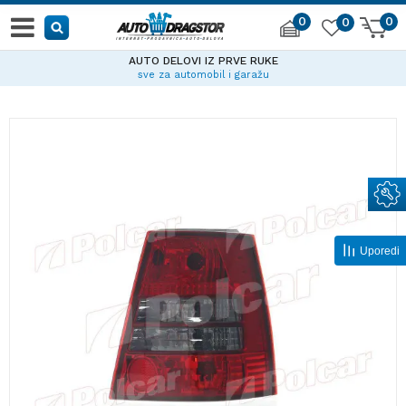
0
0
0
AUTO DELOVI IZ PRVE RUKE
sve za automobil i garažu
Uporedi