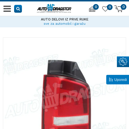
0
0
0
AUTO DELOVI IZ PRVE RUKE
sve za automobil i garažu
Uporedi