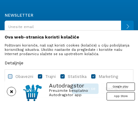
NEWSLETTER
Ova web-stranica koristi kolačiće
Poštovani korisniče, naš sajt koristi cookies (kolačiće) u cilju poboljšanja
PRATITE NAS
korisničkog iskustva. Ukoliko nastavite da pregledate i koristite našu
Internet prodavnicu slažete se sa upotrebom kolačića.
Detaljnije
Obavezni
Trajni
Statistika
Marketing
Autodragstor
Google play
Slažem se
Saznaj više
Preuzmite besplatno
Autodragstor app
App Store
Profil
Gume
Ulje i tečnosti
Autodelovi
Obavezni
Trajni
Statistika
Marketing
Nastojimo da budemo što precizniji u opisu proizvoda, prikazu slika i