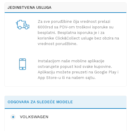
JEDINSTVENA USLUGA
Za sve poruđžbine čija vrednost prelazi
6000rsd sa PDV-om troškovi isporuke su
besplatni. Besplatna isporuka je i za
korisnike Click&Collect usluge bez obzira na
vrednost porudžbine.
Instalacijom naše mobilne aplikacije
ostvarujete popust kod svake kupovine.
Aplikaciju možete preuzeti na Google Play i
App Store-u ili na našem sajtu.
ODGOVARA ZA SLEDEĆE MODELE
VOLKSWAGEN