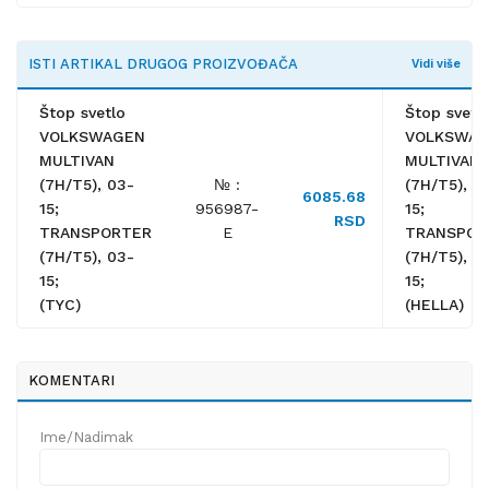
ISTI ARTIKAL DRUGOG PROIZVOĐAČA
Vidi više
Štop svetlo
Štop svetl
VOLKSWAGEN
VOLKSWA
MULTIVAN
MULTIVAN
(7H/T5), 03-
№ :
(7H/T5), 0
6085.68
15;
956987-
15;
RSD
TRANSPORTER
E
TRANSPOR
(7H/T5), 03-
(7H/T5), 0
15;
15;
(TYC)
(HELLA)
KOMENTARI
Ime/Nadimak