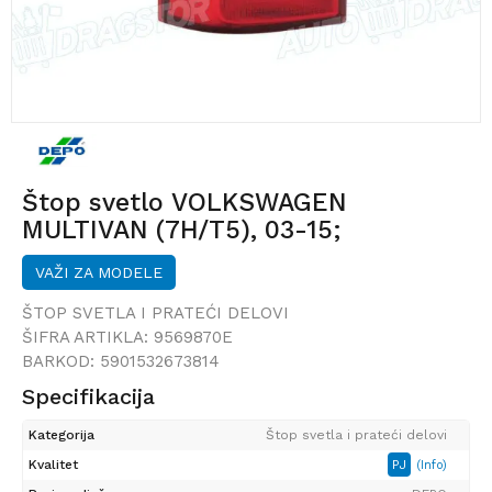
Štop svetlo VOLKSWAGEN
MULTIVAN (7H/T5), 03-15;
TRANSPORTER (7H/T5), 03-15;
VAŽI ZA MODELE
ŠTOP SVETLA I PRATEĆI DELOVI
ŠIFRA ARTIKLA:
9569870E
BARKOD:
5901532673814
Specifikacija
Kategorija
Štop svetla i prateći delovi
Kvalitet
PJ
(Info)