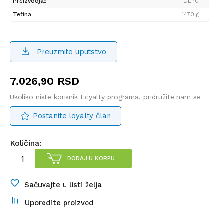
Proizvodjač
DEPO
Težina
1470 g
Preuzmite uputstvo
7.026,90
RSD
Ukoliko niste korisnik Loyalty programa, pridružite nam se
Postanite loyalty član
Količina:
DODAJ U KORPU
Sačuvajte u listi želja
Uporedite proizvod