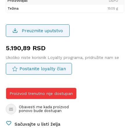
Proizvodjač
DEPO
Težina
1505 g
Preuzmite uputstvo
5.190,89
RSD
Ukoliko niste korisnik Loyalty programa, pridružite nam se
Postanite loyalty član
Proizvod trenutno nije dostupan
Obavesti me kada proizvod
ponovo bude dostupan
Sačuvajte u listi želja