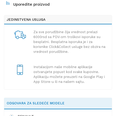
Uporedite proizvod
JEDINSTVENA USLUGA
Za sve poruđžbine čija vrednost prelazi
6000rsd sa PDV-om troškovi isporuke su
besplatni. Besplatna isporuka je i za
korisnike Click&Collect usluge bez obzira na
vrednost porudžbine.
Instalacijom naše mobilne aplikacije
ostvarujete popust kod svake kupovine.
Aplikaciju možete preuzeti na Google Play i
App Store-u ili na našem sajtu.
ODGOVARA ZA SLEDEĆE MODELE