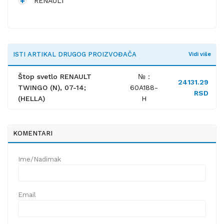
RENAULT
ISTI ARTIKAL DRUGOG PROIZVOĐAČA
Vidi više
Štop svetlo RENAULT
№ :
24131.29
TWINGO (N), 07-14;
60A188-
RSD
(HELLA)
H
KOMENTARI
Ime/Nadimak
Email