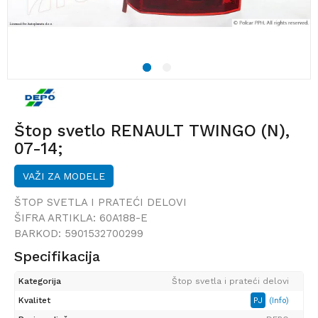
1
2
Štop svetlo RENAULT TWINGO (N),
07-14;
VAŽI ZA MODELE
ŠTOP SVETLA I PRATEĆI DELOVI
ŠIFRA ARTIKLA:
60A188-E
BARKOD:
5901532700299
Specifikacija
Kategorija
Štop svetla i prateći delovi
Kvalitet
PJ
(Info)