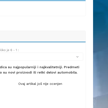
iko je 6 - 1 :
ca su najpopularniji i najkvalitetniji. Predmeti
 su novi proizvodi ili retki delovi automobila.
Ovaj artikal još nije ocenjen