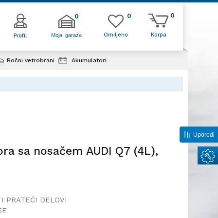
0
0
0
Omiljeno
Korpa
Moja garaza
Profil
Bočni vetrobrani
Akumulatori
trovizora sa nosačem AUDI Q7
;
Uporedi
zora sa nosačem AUDI Q7 (4L),
I PRATEĆI DELOVI
5E