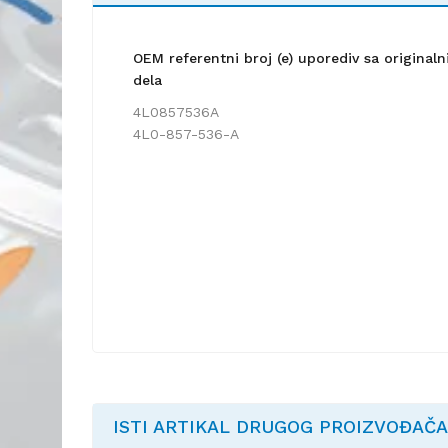
OEM referentni broj (e) uporediv sa origina
dela
4L0857536A
4L0-857-536-A
ISTI ARTIKAL DRUGOG PROIZVOĐAČA