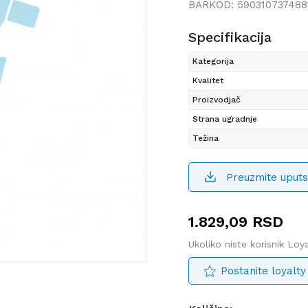
BARKOD:
590310737488
Specifikacija
Kategorija
Kvalitet
Proizvodjač
Strana ugradnje
Težina
Preuzmite uputs
1.829,09
RSD
Ukoliko niste korisnik Lo
Postanite loyalty