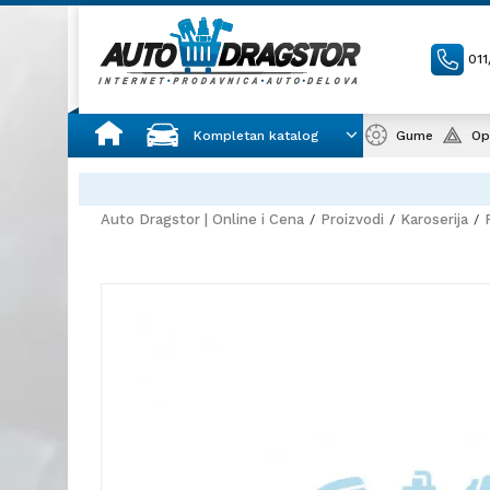
01
Kompletan katalog
Gume
Op
Auto Dragstor | Online i Cena
Proizvodi
Karoserija