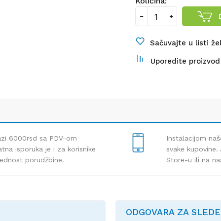
Količina:
Sačuvajte u listi že
Uporedite proizvod
lazi 6000rsd sa PDV-om
Instalacijom naš
tna isporuka je i za korisnike
svake kupovine. 
rednost porudžbine.
Store-u ili na n
ODGOVARA ZA SLED