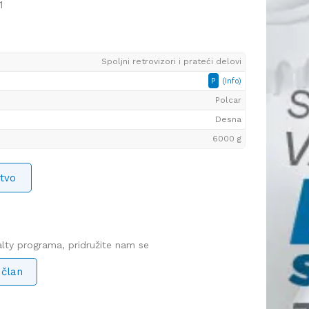
1
Spoljni retrovizori i prateći delovi
P
(Info)
Polcar
Desna
6000 g
tvo
yalty programa, pridružite nam se
 član