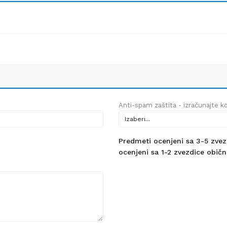
Anti-spam zaštita - izračunajte kol
Predmeti ocenjeni sa 3-5 zvezdi
ocenjeni sa 1-2 zvezdice obično