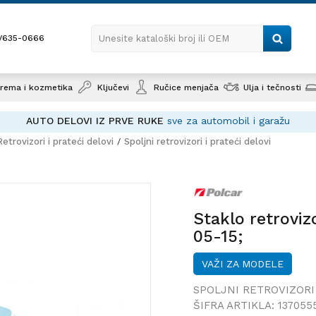
1/635-0666
Unesite kataloški broj ili OEM
rema i kozmetika
Ključevi
Ručice menjača
Ulja i tečnosti
AUTO DELOVI IZ PRVE RUKE
sve za automobil i garažu
Retrovizori i prateći delovi
Spoljni retrovizori i prateći delovi
Staklo re
(4L), 05-15
Staklo retrovi
05-15;
VAŽI ZA MODELE
SPOLJNI RETROVIZORI 
ŠIFRA ARTIKLA:
137055