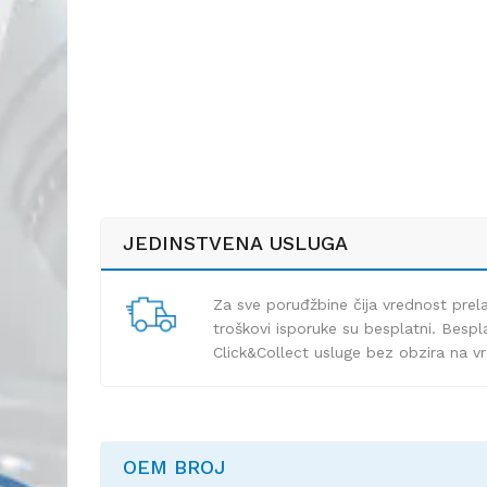
JEDINSTVENA USLUGA
Za sve poruđžbine čija vrednost pre
troškovi isporuke su besplatni. Bespla
Click&Collect usluge bez obzira na v
OEM BROJ