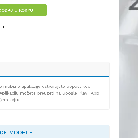
DODAJ U KORPU
lja
e mobilne aplikacije ostvarujete popust kod
Aplikaciju možete preuzeti na Google Play i App
ašem sajtu.
EĆE MODELE