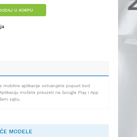
DODAJ U KORPU
lja
e mobilne aplikacije ostvarujete popust kod
Aplikaciju možete preuzeti na Google Play i App
ašem sajtu.
EĆE MODELE