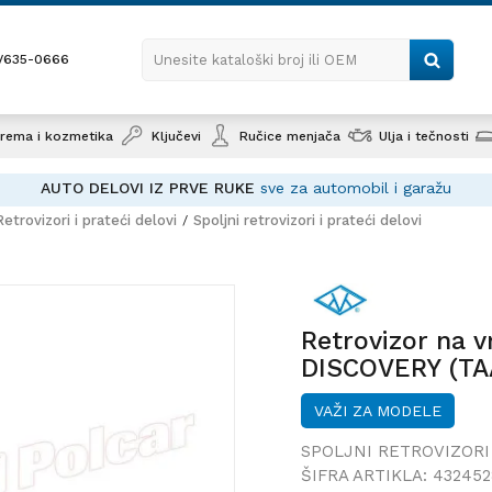
1/635-0666
Unesite kataloški broj ili OEM
rema i kozmetika
Ključevi
Ručice menjača
Ulja i tečnosti
AUTO DELOVI IZ PRVE RUKE
sve za automobil i garažu
Retrovizori i prateći delovi
Spoljni retrovizori i prateći delovi
Retrovizo
DISCOVERY
SPORT, 06
Retrovizor na 
DISCOVERY (TA
SPORT, 06-13;
VAŽI ZA MODELE
SPOLJNI RETROVIZORI 
ŠIFRA ARTIKLA:
43245