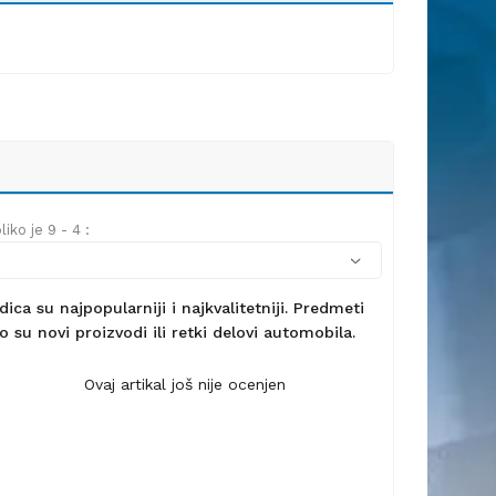
iko je 9 - 4 :
ca su najpopularniji i najkvalitetniji. Predmeti
 su novi proizvodi ili retki delovi automobila.
Ovaj artikal još nije ocenjen