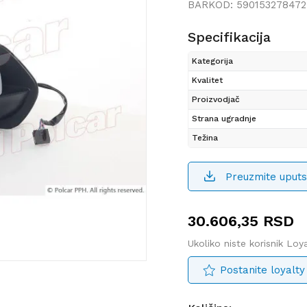
BARKOD:
590153278472
Specifikacija
Kategorija
Kvalitet
Proizvodjač
Strana ugradnje
Težina
Preuzmite uputs
30.606,35
RSD
Ukoliko niste korisnik Lo
Postanite loyalty