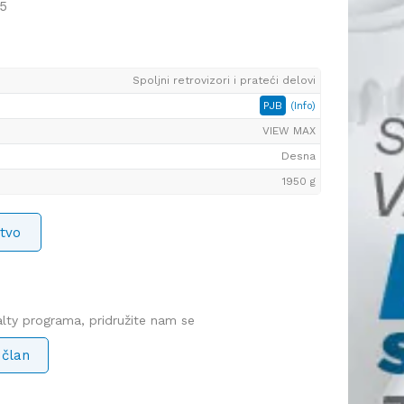
5
Spoljni retrovizori i prateći delovi
PJB
(Info)
VIEW MAX
Desna
1950 g
tvo
yalty programa, pridružite nam se
 član