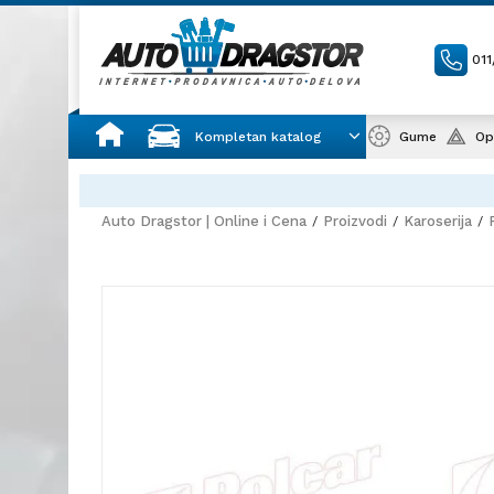
01
Kompletan katalog
Gume
Op
Auto Dragstor | Online i Cena
Proizvodi
Karoserija