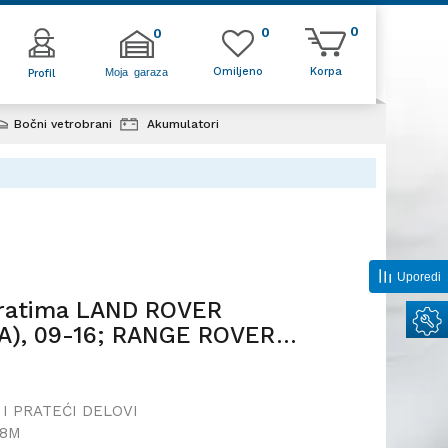
0
0
0
Omiljeno
Korpa
Moja garaza
Profil
Bočni vetrobrani
Akumulatori
r na vratima LAND ROVER
 (TAA), 09-16; RANGE ROVER
-13;
Uporedi
vratima LAND ROVER
A), 09-16; RANGE ROVER
I PRATEĆI DELOVI
28M