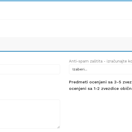
Anti-spam zaštita - izračunajte kol
Predmeti ocenjeni sa 3-5 zvezdi
ocenjeni sa 1-2 zvezdice obično