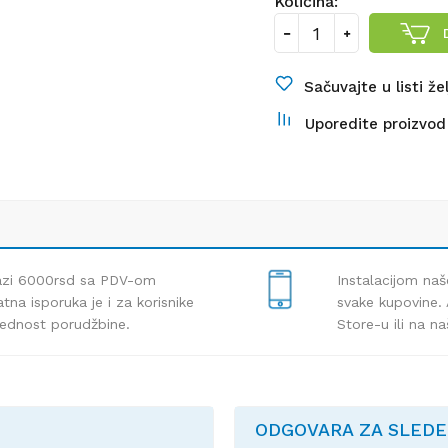
Količina:
Sačuvajte u listi že
Uporedite proizvod
lazi 6000rsd sa PDV-om
Instalacijom naš
tna isporuka je i za korisnike
svake kupovine. 
rednost porudžbine.
Store-u ili na n
ODGOVARA ZA SLED