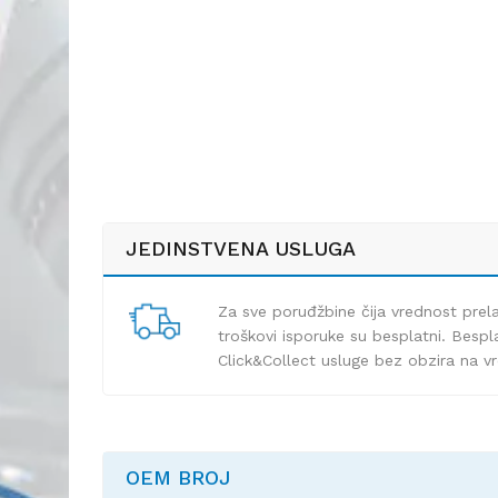
JEDINSTVENA USLUGA
Za sve poruđžbine čija vrednost pre
troškovi isporuke su besplatni. Bespla
Click&Collect usluge bez obzira na v
OEM BROJ