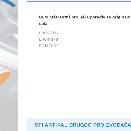
OEM referentni broj (e) uporediv sa origina
dela
LR013758
LR041879
RO1321102
ISTI ARTIKAL DRUGOG PROIZVOĐAČA