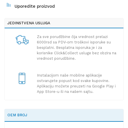
Uporedite proizvod
JEDINSTVENA USLUGA
Za sve poruđžbine čija vrednost prelazi
6000rsd sa PDV-om troškovi isporuke su
besplatni. Besplatna isporuka je i za
korisnike Click&Collect usluge bez obzira na
vrednost porudžbine.
Instalacijom naše mobilne aplikacije
ostvarujete popust kod svake kupovine.
Aplikaciju možete preuzeti na Google Play i
App Store-u ili na našem sajtu.
OEM BROJ