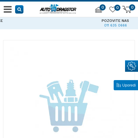
0
0
0
POZOVITE NAS
011 635 0666
Uporedi