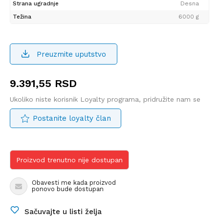
Strana ugradnje
Desna
Težina
6000 g
Preuzmite uputstvo
9.391,55
RSD
Ukoliko niste korisnik Loyalty programa, pridružite nam se
Postanite loyalty član
Proizvod trenutno nije dostupan
Obavesti me kada proizvod
ponovo bude dostupan
Sačuvajte u listi želja