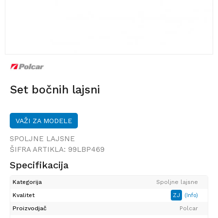
Set bočnih lajsni
VAŽI ZA MODELE
SPOLJNE LAJSNE
ŠIFRA ARTIKLA:
99LBP469
Specifikacija
Kategorija
Spoljne lajsne
Kvalitet
ZJ
(Info)
Proizvodjač
Polcar