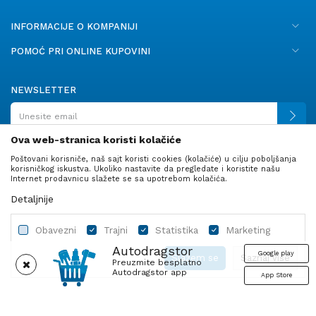
INFORMACIJE O KOMPANIJI
POMOĆ PRI ONLINE KUPOVINI
NEWSLETTER
Ova web-stranica koristi kolačiće
Poštovani korisniče, naš sajt koristi cookies (kolačiće) u cilju poboljšanja
PRATITE NAS
korisničkog iskustva. Ukoliko nastavite da pregledate i koristite našu
Internet prodavnicu slažete se sa upotrebom kolačića.
Detaljnije
Obavezni
Trajni
Statistika
Marketing
Autodragstor
Google play
Slažem se
Saznaj više
Preuzmite besplatno
Autodragstor app
App Store
Profil
Gume
Ulje i tečnosti
Autodelovi
Obavezni