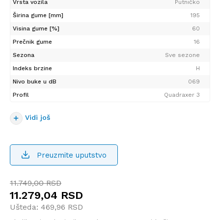
Vrsta vozila
Putničko
Širina gume [mm]
195
Visina gume [%]
60
Prečnik gume
16
Sezona
Sve sezone
Indeks brzine
H
Nivo buke u dB
069
Profil
Quadraxer 3
Vidi još
Preuzmite uputstvo
11.749,00
RSD
11.279,04
RSD
Ušteda:
469,96
RSD