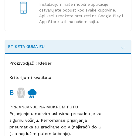
Instalacijom naše mobilne aplikacije
ostvarujete popust kod svake kupovine.
Aplikaciju možete preuzeti na Google Play i
App Store-u ili na našem sajtu.
ETIKETA GUMA EU
Proizvodjač : Kleber
Kriterijumi kvaliteta
B
PRIJANJANJE NA MOKROM PUTU
Prijanjanje u mokrim uslovima presudno je za
sigurnu vožnju. Perfomanse prijanjanja
pneumatika su gradirane od A (najkraći) do G
( sa najdužim putem kočenja).