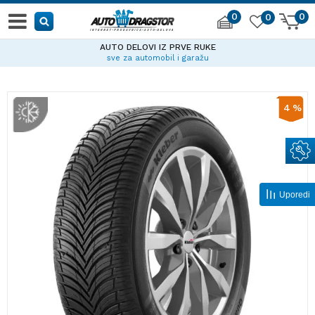
0
0
0
AUTO DELOVI IZ PRVE RUKE
sve za automobil i garažu
4
%
Uporedi