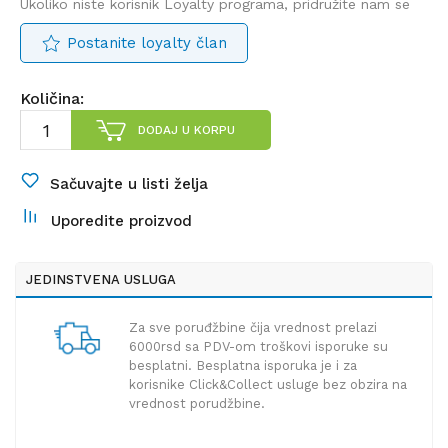
Ukoliko niste korisnik Loyalty programa, pridružite nam se
Postanite loyalty član
Količina:
DODAJ U KORPU
Sačuvajte u listi želja
Uporedite proizvod
JEDINSTVENA USLUGA
Za sve poruđžbine čija vrednost prelazi
6000rsd sa PDV-om troškovi isporuke su
besplatni. Besplatna isporuka je i za
korisnike Click&Collect usluge bez obzira na
vrednost porudžbine.