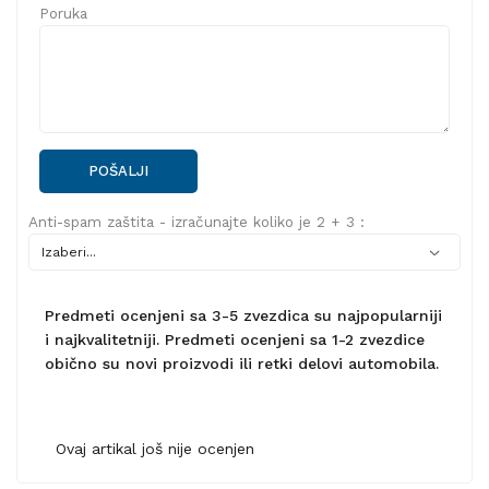
Poruka
POŠALJI
Anti-spam zaštita - izračunajte koliko je 2 + 3 :
Predmeti ocenjeni sa 3-5 zvezdica su najpopularniji
i najkvalitetniji. Predmeti ocenjeni sa 1-2 zvezdice
obično su novi proizvodi ili retki delovi automobila.
Ovaj artikal još nije ocenjen