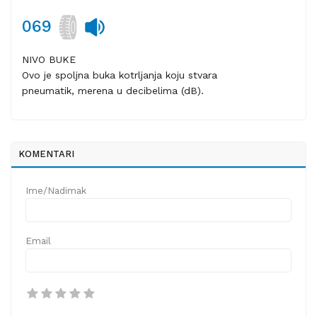
069
NIVO BUKE
Ovo je spoljna buka kotrljanja koju stvara
pneumatik, merena u decibelima (dB).
KOMENTARI
Ime/Nadimak
Email