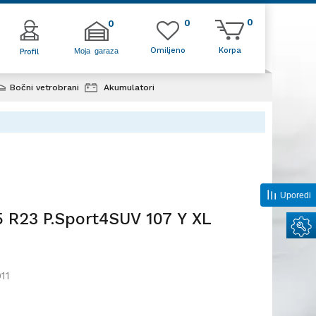
0
0
0
Omiljeno
Korpa
Moja garaza
Profil
Bočni vetrobrani
Akumulatori
Uporedi
5 R23 P.Sport4SUV 107 Y XL
11