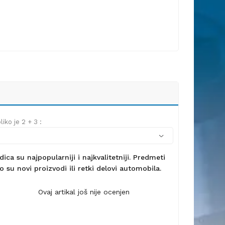
iko je 2 + 3 :
ca su najpopularniji i najkvalitetniji. Predmeti
 su novi proizvodi ili retki delovi automobila.
Ovaj artikal još nije ocenjen