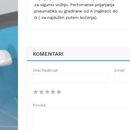
za sigurnu vožnju. Perfomanse prijanjanja
pneumatika su gradirane od A (najkraći) do
G ( sa najdužim putem kočenja).
KOMENTARI
Ime/Nadimak
Email
Poruka