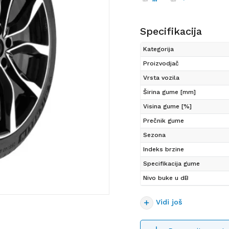
Specifikacija
Kategorija
Proizvodjač
Vrsta vozila
Širina gume [mm]
Visina gume [%]
Prečnik gume
Sezona
Indeks brzine
Specifikacija gume
Nivo buke u dB
Vidi još