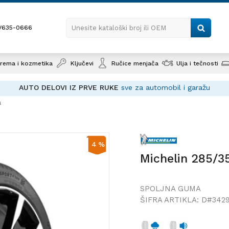
1/635-0666
Unesite kataloški broj ili OEM
rema i kozmetika
Ključevi
Ručice menjača
Ulja i tečnosti
AUTO DELOVI IZ PRVE RUKE
sve za automobil i garažu
a
Michelin 285/35 R23 P.Sport4SUV 107 Y
XL
4
%
Michelin 285/3
SPOLJNA GUMA
ŠIFRA ARTIKLA:
D#3429