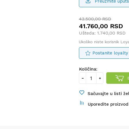
Preuzmite uputs
43.500,00
RSD
41.760,00
RSD
Ušteda:
1.740,00
RSD
Ukoliko niste korisnik Lo
Postanite loyalty
Količina:
Sačuvajte u listi že
Uporedite proizvod