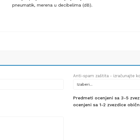
pneumatik, merena u decibelima (dB).
Anti-spam zaštita - izračunajte kol
Predmeti ocenjeni sa 3-5 zvezdi
ocenjeni sa 1-2 zvezdice obično