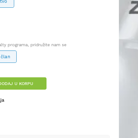
tvo
yalty programa, pridružite nam se
 član
DODAJ U KORPU
lja