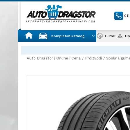
01
Kompletan katalog
Gume
Op
Auto Dragstor | Online i Cena
Proizvodi
Spoljna gum