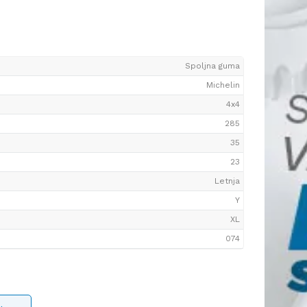
Spoljna guma
Michelin
4x4
285
35
23
Letnja
Y
XL
074