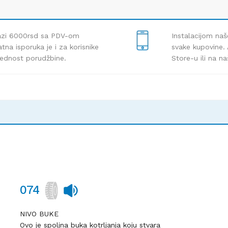
lazi 6000rsd sa PDV-om
Instalacijom naš
tna isporuka je i za korisnike
svake kupovine. 
rednost porudžbine.
Store-u ili na n
074
NIVO BUKE
Ovo je spoljna buka kotrljanja koju stvara