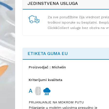
JEDINSTVENA USLUGA
Za sve poruđžbine čija vrednost pre
troškovi isporuke su besplatni. Bespla
Click&Collect usluge bez obzira na v
ETIKETA GUMA EU
Proizvodjač : Michelin
Kriterijumi kvaliteta
A
PRIJANJANJE NA MOKROM PUTU
Prijanjanje u mokrim uslovima presudno je