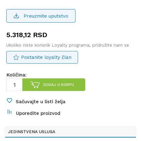
Preuzmite uputstvo
5.318,12
RSD
Ukoliko niste korisnik Loyalty programa, pridružite nam se
Postanite loyalty član
Količina:
DODAJ U KORPU
Sačuvajte u listi želja
Uporedite proizvod
JEDINSTVENA USLUGA