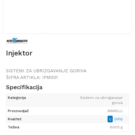
Injektor
SISTEMI ZA UBRIZGAVANJE GORIVA
ŠIFRA ARTIKLA:
IPM001
Specifikacija
Kategorija
Sistemi za ubrizgavanje
goriva
Proizvodjač
MARELLI
Kvalitet
Q
(Info)
Težina
6000 g