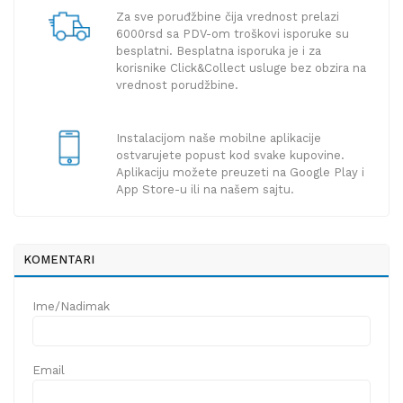
Za sve poruđžbine čija vrednost prelazi
6000rsd sa PDV-om troškovi isporuke su
besplatni. Besplatna isporuka je i za
korisnike Click&Collect usluge bez obzira na
vrednost porudžbine.
Instalacijom naše mobilne aplikacije
ostvarujete popust kod svake kupovine.
Aplikaciju možete preuzeti na Google Play i
App Store-u ili na našem sajtu.
KOMENTARI
Ime/Nadimak
Email