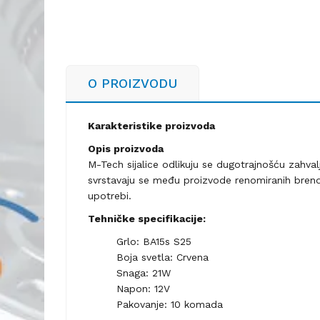
O PROIZVODU
Karakteristike proizvoda
Opis proizvoda
M-Tech sijalice odlikuju se dugotrajnošću zahval
svrstavaju se među proizvode renomiranih brend
upotrebi.
Tehničke specifikacije:
Grlo: BA15s S25
Boja svetla: Crvena
Snaga: 21W
Napon: 12V
Pakovanje: 10 komada