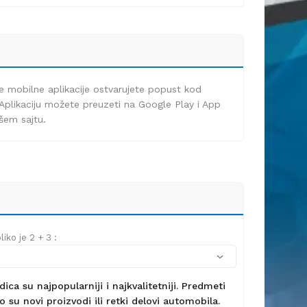
e mobilne aplikacije ostvarujete popust kod
Aplikaciju možete preuzeti na Google Play i App
ašem sajtu.
iko je 2 + 3 :
ca su najpopularniji i najkvalitetniji. Predmeti
 su novi proizvodi ili retki delovi automobila.