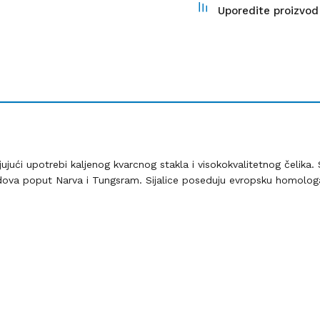
Uporedite proizvod
jujući upotrebi kaljenog kvarcnog stakla i visokokvalitetnog čelika
ova poput Narva i Tungsram. Sijalice poseduju evropsku homologac