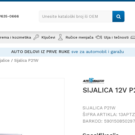
1/635-0666
Unesite kataloški broj ili OEM
rema i kozmetika
Ključevi
Ručice menjača
Ulja i tečnosti
AUTO DELOVI IZ PRVE RUKE
sve za automobil i garažu
jalice
Sijalica P21W
SIJALICA 12V P21W S25 BA15S CRVENA
SIJALICA 12V 
SIJALICA P21W
ŠIFRA ARTIKLA:
13APTZ
BARKOD:
590150850297