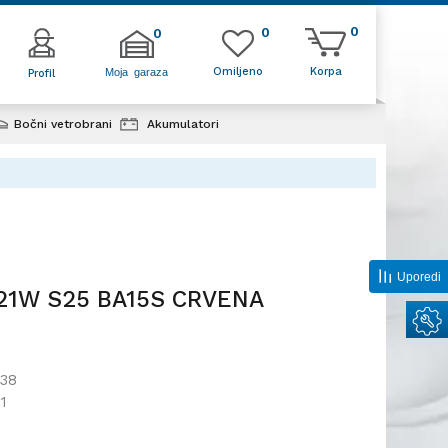
0
0
0
Omiljeno
Korpa
Moja garaza
Profil
Bočni vetrobrani
Akumulatori
Uporedi
P21W S25 BA15S CRVENA
38
1