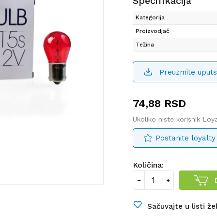
Specifikacija
Kategorija
Proizvodjač
Težina
Preuzmite uputs
74,88
RSD
Ukoliko niste korisnik Lo
Postanite loyalty
Količina:
Sačuvajte u listi že