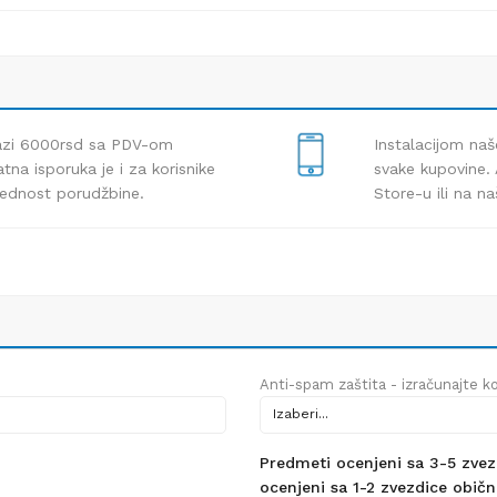
lazi 6000rsd sa PDV-om
Instalacijom naš
tna isporuka je i za korisnike
svake kupovine. 
rednost porudžbine.
Store-u ili na n
Anti-spam zaštita - izračunajte kol
Predmeti ocenjeni sa 3-5 zvezdi
ocenjeni sa 1-2 zvezdice obično