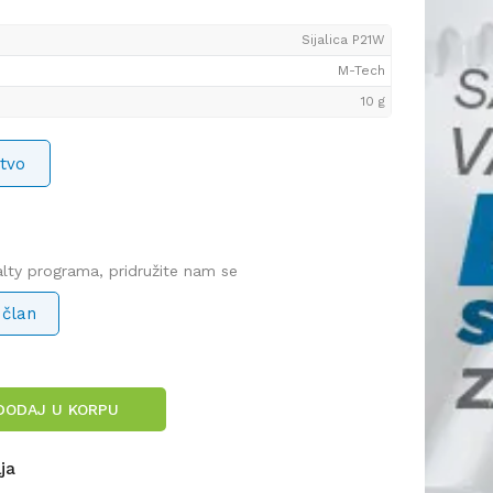
Sijalica P21W
M-Tech
10 g
tvo
yalty programa, pridružite nam se
 član
DODAJ U KORPU
lja