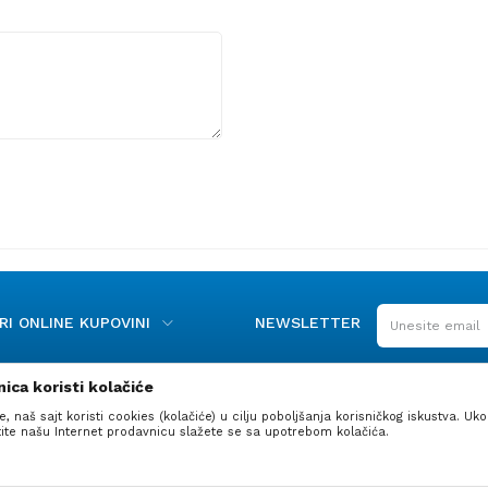
I ONLINE KUPOVINI
NEWSLETTER
ica koristi kolačiće
e, naš sajt koristi cookies (kolačiće) u cilju poboljšanja korisničkog iskustva. Uko
stite našu Internet prodavnicu slažete se sa upotrebom kolačića.