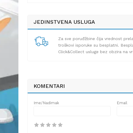
JEDINSTVENA USLUGA
Za sve poruđžbine čija vrednost pre
troškovi isporuke su besplatni. Bespla
Click&Collect usluge bez obzira na v
KOMENTARI
Ime/Nadimak
Email