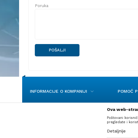
Poruka
POŠALJI
INFORMACIJE O KOMPANIJI
POMOĆ PR
Ova web-stran
Poštovani korisnič
pregledate i kori
Detaljnije